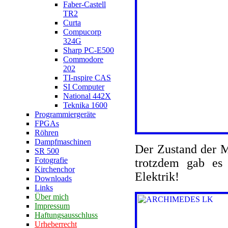
Faber-Castell
TR2
Curta
Compucorp
324G
Sharp PC-E500
Commodore
202
TI-nspire CAS
SI Computer
National 442X
Teknika 1600
Programmiergeräte
FPGAs
Röhren
Dampfmaschinen
Der Zustand der M
SR 500
Fotografie
trotzdem gab es
Kirchenchor
Elektrik!
Downloads
Links
Über mich
Impressum
Haftungsausschluss
Urheberrecht