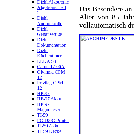
Diehl Algotronic
Algotronic Teil
Das Besondere an d
2
Alter von 85 Jahr
Diehl
Andruckrolle
vollautomatisch d
Diehl
Gehäusefüße
Diehl
Dokumentation
Diehl
Küchentimer
ELKA 53
Canon L100A
Olympia CPM
12
Privileg CPM
12
HP-97
HP-97 Akku
HP-97
Magnetleser
TI-59
PC-100C Printer
TI-59 Akku
TI-59 Deckel