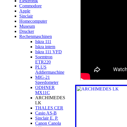
Elektronik
Commodore
Apple
Sinclair
Homecomputer
Museum
Drucker
Rechenmaschinen
Iskra 111
Iskra intern
Iskra 111 VFD
Soemtron
ETR220
PLUS
Addiermaschine
MIG-21
Speedometer
ODHNER
MX11C
ARCHIMEDES
LK
THALES CER
Casio AS-B
Sinclair E. P.
Canon Canola