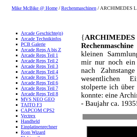
Mike McBike @ Home
/
Rechenmaschinen
/ ARCHIMEDES L
Arcade Geschichte(n)
{
ARCHIMEDES L
Arcade Technikinfos
PCB Galerie
Rechenmaschine 
Arcade Reps A bis Z
kleinen Sammlun
Arcade Reps Teil 1
Arcade Reps Teil 2
mir nur noch ein
Arcade Reps Teil 3
nach Zahnstange
Arcade Reps Teil 4
Arcade Reps Teil 5
wesentlichen Ei
Arcade Reps Teil 6
stolperte ich übe
Arcade Reps Teil 7
Arcade Reps Teil 8
konnte: eine Arch
MVS NEO GEO
- Baujahr ca. 1935
TAITO F3
CAPCOM CPS2
Vectrex
Handheld
Einplatinenrechner
Rom Wizard