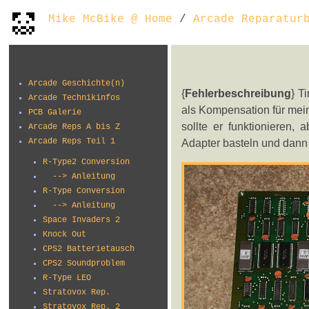
Mike McBike @ Home
/
Arcade Reparatur
Arcade Geschichte(n)
{
Fehlerbeschreibung
} T
Arcade Technikinfos
als Kompensation für mei
PCB Galerie
sollte er funktionieren,
Arcade Reps A bis Z
Arcade Reps Teil 1
Adapter basteln und dann 
R-Type2 Conversion
--> Anleitung
R-Type Conversion
--> Anleitung
Space Invaders 2
Knock Out
CPS2 Batterietausch
CPS2 Soundproblem
R-Type LEO
Stratovox Rep.
Stratovox Rep. 2