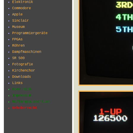
Elektronik
Commodore
Apple
Sinclair
Museum
Programmiergeräte
FPGAs
Röhren
Dampfmaschinen
SR 500
Fotografie
Kirchenchor
Downloads
Links
Über mich
Impressum
Haftungsausschluss
Urheberrecht