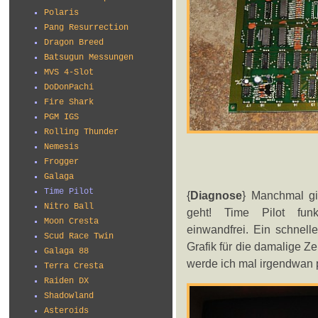
Polaris
Pang Resurrection
Dragon Breed
Batsugun Messungen
MVS 4-Slot
DoDonPachi
Fire Shark
PGM IGS
Rolling Thunder
Nemesis
Frogger
Galaga
Time Pilot
{
Diagnose
} Manchmal gi
Nitro Ball
geht! Time Pilot funk
Moon Cresta
einwandfrei. Ein schnell
Scud Race Twin
Grafik für die damalige Z
Galaga 88
werde ich mal irgendwan p
Terra Cresta
Raiden DX
Shadowland
Asteroids