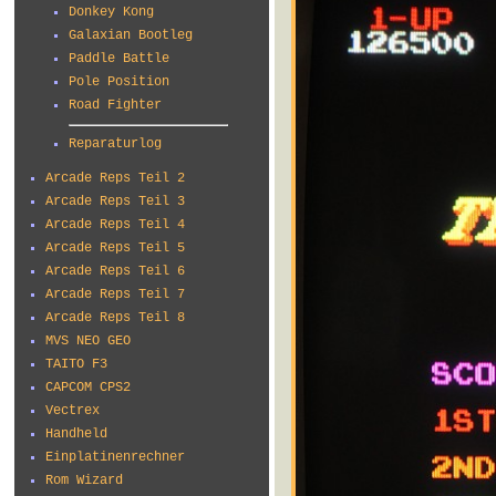
Donkey Kong
Galaxian Bootleg
Paddle Battle
Pole Position
Road Fighter
Reparaturlog
Arcade Reps Teil 2
Arcade Reps Teil 3
Arcade Reps Teil 4
Arcade Reps Teil 5
Arcade Reps Teil 6
Arcade Reps Teil 7
Arcade Reps Teil 8
MVS NEO GEO
TAITO F3
CAPCOM CPS2
Vectrex
Handheld
Einplatinenrechner
Rom Wizard