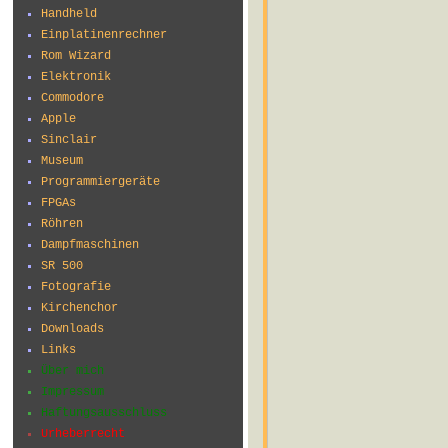
Handheld
Einplatinenrechner
Rom Wizard
Elektronik
Commodore
Apple
Sinclair
Museum
Programmiergeräte
FPGAs
Röhren
Dampfmaschinen
SR 500
Fotografie
Kirchenchor
Downloads
Links
Über mich
Impressum
Haftungsausschluss
Urheberrecht