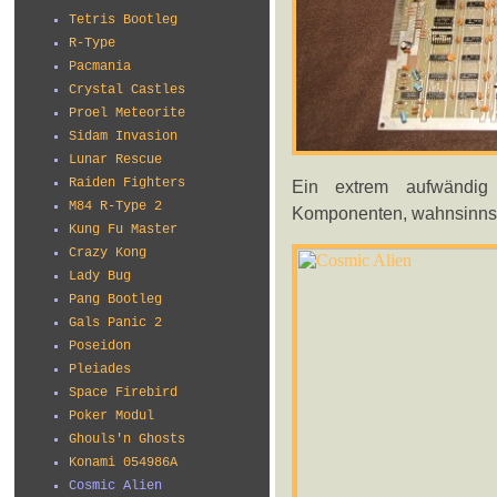
Tetris Bootleg
R-Type
Pacmania
Crystal Castles
Proel Meteorite
Sidam Invasion
Lunar Rescue
Raiden Fighters
Ein extrem aufwändig
M84 R-Type 2
Komponenten, wahnsinns 
Kung Fu Master
Crazy Kong
Lady Bug
Pang Bootleg
Gals Panic 2
Poseidon
Pleiades
Space Firebird
Poker Modul
Ghouls'n Ghosts
Konami 054986A
Cosmic Alien