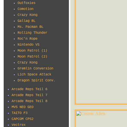
Outfoxies
Comotion
Crazy Kong
Gallag BL
Ms. Pacman BL
Rolling Thunder
Roc'n Rope
Nintendo VS
Moon Patrol (1)
Moon Patrol (2)
Crazy Kong
Gremlin Conversion
Lich Space Attack
Dragon Spirit Conv.
Arcade Reps Teil 6
Arcade Reps Teil 7
Arcade Reps Teil 8
MVS NEO GEO
TAITO F3
CAPCOM CPS2
Vectrex