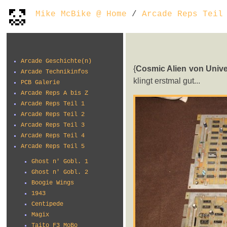
Mike McBike @ Home
/
Arcade Reps Teil
Arcade Geschichte(n)
{
Cosmic Alien von Unive
Arcade Technikinfos
klingt erstmal gut...
PCB Galerie
Arcade Reps A bis Z
Arcade Reps Teil 1
Arcade Reps Teil 2
Arcade Reps Teil 3
Arcade Reps Teil 4
Arcade Reps Teil 5
Ghost n' Gobl. 1
Ghost n' Gobl. 2
Boogie Wings
1943
Centipede
Magix
Taito F3 MoBo