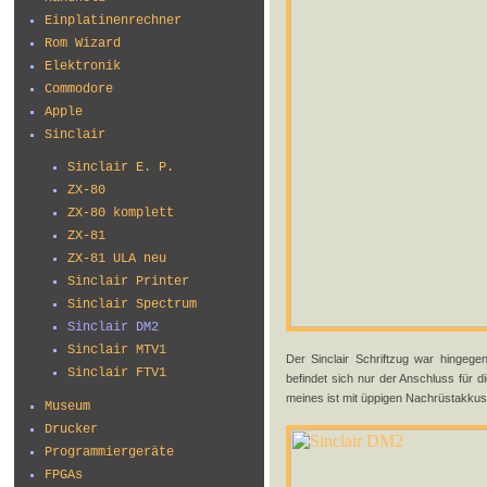
Einplatinenrechner
Rom Wizard
Elektronik
Commodore
Apple
Sinclair
Sinclair E. P.
ZX-80
ZX-80 komplett
ZX-81
ZX-81 ULA neu
Sinclair Printer
Sinclair Spectrum
Sinclair DM2
Sinclair MTV1
Der Sinclair Schriftzug war hingege
Sinclair FTV1
befindet sich nur der Anschluss für 
meines ist mit üppigen Nachrüstakkus
Museum
Drucker
Programmiergeräte
FPGAs