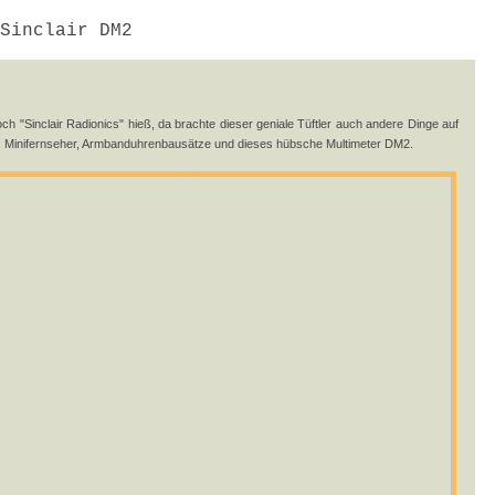
Sinclair DM2
noch "Sinclair Radionics" hieß, da brachte dieser geniale Tüftler auch andere Dinge auf
Minifernseher, Armbanduhrenbausätze und dieses hübsche Multimeter DM2.