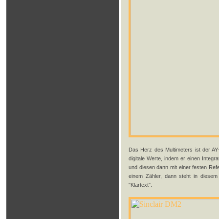
Das Herz des Multimeters ist der AY
digitale Werte, indem er einen Integ
und diesen dann mit einer festen Refe
einem Zähler, dann steht in dies
"Klartext".