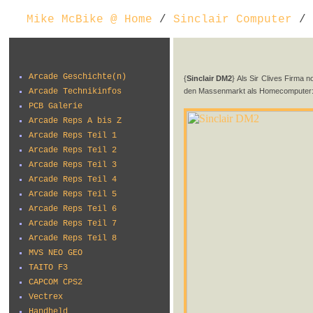
Mike McBike @ Home
/
Sinclair Computer
/ 
Arcade Geschichte(n)
{
Sinclair DM2
} Als Sir Clives Firma 
Arcade Technikinfos
den Massenmarkt als Homecomputer: 
PCB Galerie
Arcade Reps A bis Z
Arcade Reps Teil 1
Arcade Reps Teil 2
Arcade Reps Teil 3
Arcade Reps Teil 4
Arcade Reps Teil 5
Arcade Reps Teil 6
Arcade Reps Teil 7
Arcade Reps Teil 8
MVS NEO GEO
TAITO F3
CAPCOM CPS2
Vectrex
Handheld