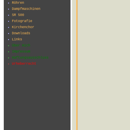
Röhren
Dampfmaschinen
SR 500
Fotografie
Kirchenchor
Downloads
Links
Über mich
Impressum
Haftungsausschluss
Urheberrecht