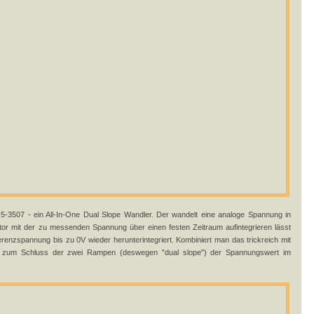
-5-3507 - ein All-In-One Dual Slope Wandler. Der wandelt eine analoge Spannung in
rator mit der zu messenden Spannung über einen festen Zeitraum aufintegrieren lässt
renzspannung bis zu 0V wieder herunterintegriert. Kombiniert man das trickreich mit
em zum Schluss der zwei Rampen (deswegen "dual slope") der Spannungswert im