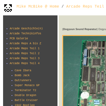
Mike McBike @ Home
/
Arcade Reps Teil
Arcade Geschichte(n)
{
Dogyuun Sound Reparatur
} Dogyuu
Arcade Technikinfos
PCB Galerie
Arcade Reps A bis Z
Arcade Reps Teil 1
Arcade Reps Teil 2
Arcade Reps Teil 3
Arcade Reps Teil 4
Cave Ibara
Bomb Jack
Outrunners
Super Monaco GP
Terminator T2
Double Dragon
Battle Cruiser
1942 Bootleg