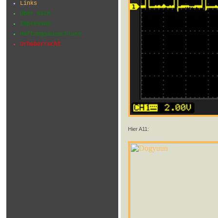
Links
Über mich
Impressum
Haftungsausschluss
Urheberrecht
Hier A11: