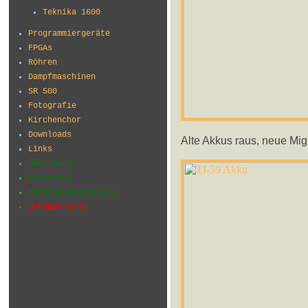
Teknika 1600
Programmiergeräte
FPGAs
Röhren
Dampfmaschinen
SR 500
Fotografie
Kirchenchor
Downloads
Alte Akkus raus, neue Mign
Links
Über mich
Impressum
Haftungsausschluss
Urheberrecht