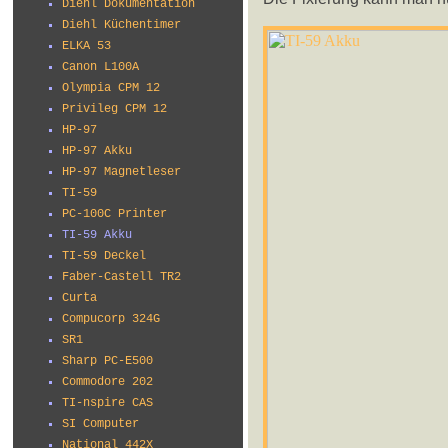
Diehl Dokumentation
Diehl Küchentimer
ELKA 53
Canon L100A
Olympia CPM 12
Privileg CPM 12
HP-97
HP-97 Akku
HP-97 Magnetleser
TI-59
PC-100C Printer
TI-59 Akku
TI-59 Deckel
Faber-Castell TR2
Curta
Compucorp 324G
SR1
Sharp PC-E500
Commodore 202
TI-nspire CAS
SI Computer
National 442X