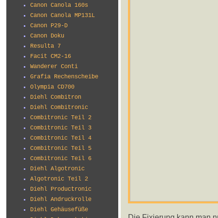
Canon Canola 160s
Canon Canola MP131L
Canon P29-D
Canon Doku
Resulta 7
Facit CM2-16
Wanderer Conti
Grafia Rechenscheibe
Olympia CD700
Diehl Combitron
Diehl Combitronic
Combitronic Teil 2
Combitronic Teil 3
Combitronic Teil 4
Combitronic Teil 5
Combitronic Teil 6
Diehl Algotronic
Algotronic Teil 2
Diehl Productronic
Diehl Andruckrolle
Diehl Gehäusefüße
Die Fixierung kann man n