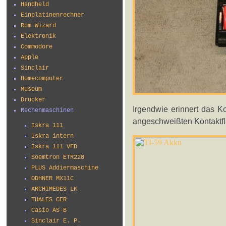
Handheld
Einplatinenrechner
Rom Wizard
Elektronik
Commodore
Apple
Sinclair
Homecomputer
Museum
Drucker
Irgendwie erinnert das K
Rechenmaschinen
angeschweißten Kontaktf
Iskra 111
Iskra intern
Iskra 111 VFD
Soemtron ETR220
PLUS Addiermaschine
ODHNER MX11C
ARCHIMEDES LK
THALES CER
Casio AS-B
Sinclair E. P.