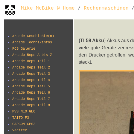
Mike McBike @ Home
/
Rechenmaschinen
/
Arcade Geschichte(n)
{
TI-59 Akku
} Akkus aus d
Arcade Technikinfos
viele gute Geräte zerfres
PCB Galerie
den Drucker getroffen, we
Arcade Reps A bis Z
Arcade Reps Teil 1
steckt.
Arcade Reps Teil 2
Arcade Reps Teil 3
Arcade Reps Teil 4
Arcade Reps Teil 5
Arcade Reps Teil 6
Arcade Reps Teil 7
Arcade Reps Teil 8
MVS NEO GEO
TAITO F3
CAPCOM CPS2
Vectrex