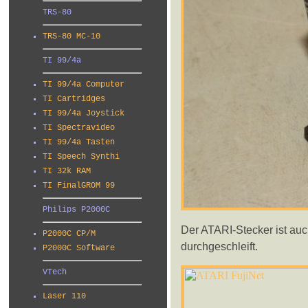
TRS-80
TRS-80 MC-10
TI 99/4a
TI 99/4a Computer
TI Cartridges
TI 99/4a Joystick
TI Spectravideo
TI 99/4a Tasten
TI Speech Synthi
TI 32k RAM
TI FinalGROM 99
Philips P2000C
Der ATARI-Stecker ist auc
P2000C CP/M
durchgeschleift.
P2000C Software
VTech
Laser 110