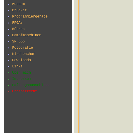
Museum
Drucker
Programmiergeräte
FPGAs
Röhren
Dampfmaschinen
SR 500
Fotografie
Kirchenchor
Downloads
Links
Über mich
Impressum
Haftungsausschluss
Urheberrecht