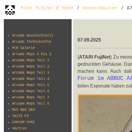
Mike McBike @ Home
/
Homecomputer
/ AT
Arcade Geschichte(n)
07.09.2025
Arcade Technikinfos
PCB Galerie
Arcade Reps A bis Z
{
ATARI FujiNet
} Zu mein
Arcade Reps Teil 1
gedruckten Gehäuse. Das 
Arcade Reps Teil 2
machen kann. Auch dafü
Arcade Reps Teil 3
Forum im ABBUC A
Arcade Reps Teil 4
Arcade Reps Teil 5
tollen Exponate haben z
Arcade Reps Teil 6
Arcade Reps Teil 7
Arcade Reps Teil 8
MVS NEO GEO
TAITO F3
CAPCOM CPS2
Vectrex