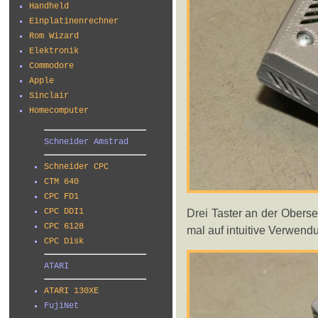
Handheld
Einplatinenrechner
Rom Wizard
Elektronik
Commodore
Apple
Sinclair
Homecomputer
Schneider Amstrad
Schneider CPC
CTM 640
CPC FD1
Drei Taster an der Oberse
CPC DDI1
CPC 6128
mal auf intuitive Verwend
CPC Disk
ATARI
ATARI 130XE
FujiNet