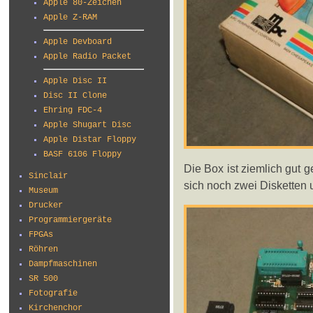
Apple 80-Zeichen
Apple Z-RAM
Apple Devboard
Apple Radio Packet
Apple Disc II
Disc II Clone
Ehring FDC-4
Apple Shugart Disc
Apple Distar Floppy
BASF 6106 Floppy
Die Box ist ziemlich gut 
Sinclair
sich noch zwei Disketten 
Museum
Drucker
Programmiergeräte
FPGAs
Röhren
Dampfmaschinen
SR 500
Fotografie
Kirchenchor