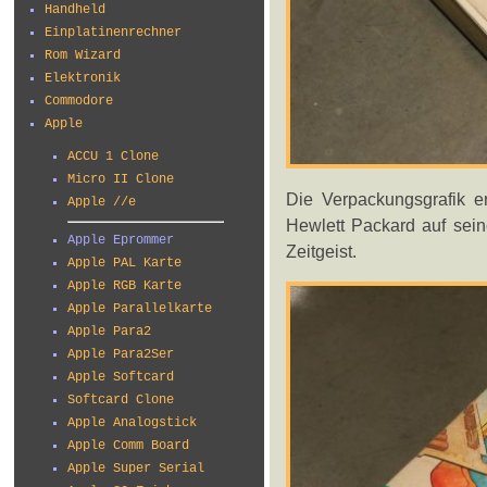
Handheld
Einplatinenrechner
Rom Wizard
Elektronik
Commodore
Apple
ACCU 1 Clone
Micro II Clone
Die Verpackungsgrafik er
Apple //e
Hewlett Packard auf sei
Apple Eprommer
Zeitgeist.
Apple PAL Karte
Apple RGB Karte
Apple Parallelkarte
Apple Para2
Apple Para2Ser
Apple Softcard
Softcard Clone
Apple Analogstick
Apple Comm Board
Apple Super Serial