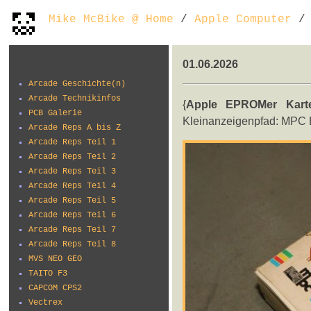
Mike McBike @ Home
/
Apple Computer
/ 
01.06.2026
Arcade Geschichte(n)
Arcade Technikinfos
{
Apple EPROMer Kart
PCB Galerie
Kleinanzeigenpfad: MPC
Arcade Reps A bis Z
Arcade Reps Teil 1
Arcade Reps Teil 2
Arcade Reps Teil 3
Arcade Reps Teil 4
Arcade Reps Teil 5
Arcade Reps Teil 6
Arcade Reps Teil 7
Arcade Reps Teil 8
MVS NEO GEO
TAITO F3
CAPCOM CPS2
Vectrex