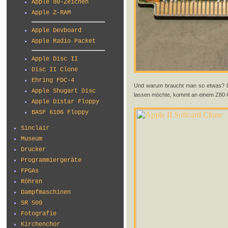
Apple 80-Zeichen
Apple Z-RAM
Apple Devboard
Apple Radio Packet
Apple Disc II
Disc II Clone
Ehring FDC-4
Und warum braucht man so etwas? Di
Apple Shugart Disc
lassen möchte, kommt an einem Z80-P
Apple Distar Floppy
BASF 6106 Floppy
Sinclair
Museum
Drucker
Programmiergeräte
FPGAs
Röhren
Dampfmaschinen
SR 500
Fotografie
Kirchenchor