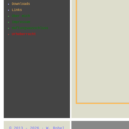
Downloads
Links
Über mich
Impressum
Haftungsausschluss
Urheberrecht
© 2013 - 2026 · W. Robel