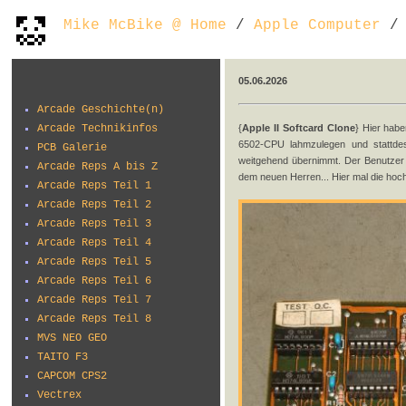
Mike McBike @ Home
/
Apple Computer
/ 
05.06.2026
Arcade Geschichte(n)
Arcade Technikinfos
{
Apple II Softcard Clone
} Hier habe
6502-CPU lahmzulegen und stattde
PCB Galerie
weitgehend übernimmt. Der Benutzer 
Arcade Reps A bis Z
dem neuen Herren... Hier mal die hoch
Arcade Reps Teil 1
Arcade Reps Teil 2
Arcade Reps Teil 3
Arcade Reps Teil 4
Arcade Reps Teil 5
Arcade Reps Teil 6
Arcade Reps Teil 7
Arcade Reps Teil 8
MVS NEO GEO
TAITO F3
CAPCOM CPS2
Vectrex