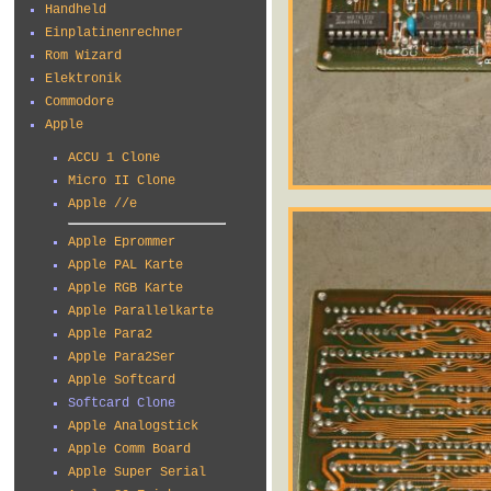
Handheld
Einplatinenrechner
Rom Wizard
Elektronik
Commodore
Apple
ACCU 1 Clone
Micro II Clone
Apple //e
Apple Eprommer
Apple PAL Karte
Apple RGB Karte
Apple Parallelkarte
Apple Para2
Apple Para2Ser
Apple Softcard
Softcard Clone
Apple Analogstick
Apple Comm Board
Apple Super Serial