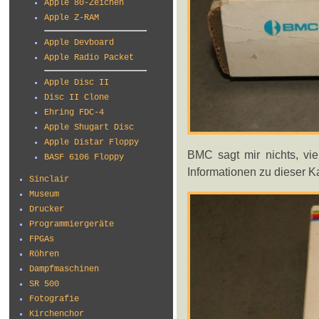
Apple 80-Zeichen
Apple Z-RAM
Apple Devboard
Apple Radio Packet
Apple Disc II
Disc II Clone
Ehring FDC-4
Apple Shugart Disc
Apple Distar Floppy
BMC sagt mir nichts, vie
BASF 6106 Floppy
Informationen zu dieser Ka
Sinclair
Museum
Drucker
Programmiergeräte
FPGAs
Röhren
Dampfmaschinen
SR 500
Fotografie
Kirchenchor