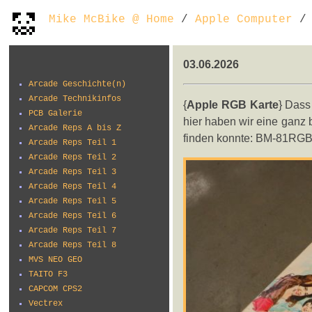
Mike McBike @ Home
/
Apple Computer
/ 
03.06.2026
Arcade Geschichte(n)
Arcade Technikinfos
{
Apple RGB Karte
} Dass
PCB Galerie
hier haben wir eine ganz 
Arcade Reps A bis Z
finden konnte: BM-81RGB 
Arcade Reps Teil 1
Arcade Reps Teil 2
Arcade Reps Teil 3
Arcade Reps Teil 4
Arcade Reps Teil 5
Arcade Reps Teil 6
Arcade Reps Teil 7
Arcade Reps Teil 8
MVS NEO GEO
TAITO F3
CAPCOM CPS2
Vectrex