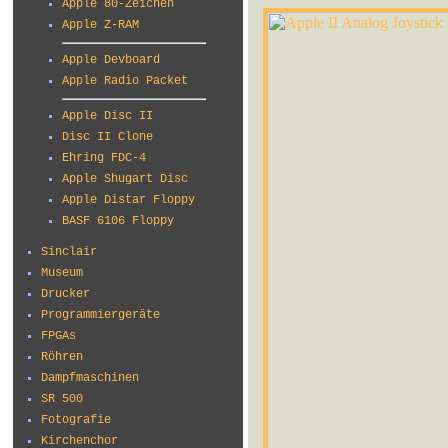
Apple 80-Zeichen
Apple Z-RAM
Apple Devboard
Apple Radio Packet
Apple Disc II
Disc II Clone
Ehring FDC-4
Apple Shugart Disc
Apple Distar Floppy
BASF 6106 Floppy
Sinclair
Museum
Drucker
Programmiergeräte
FPGAs
Röhren
Dampfmaschinen
SR 500
Fotografie
Kirchenchor