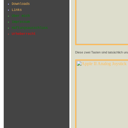
Downloads
Links
Über mich
Impressum
Haftungsausschluss
Urheberrecht
Diese zwei Tasten sind tatsächlich una