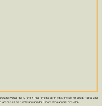
erstandswertes der X- und Y-Potis erfolgte durch ein Monoflop mit einem NE555 über
 lassen sich die Nullstellung und der Endanschlag separat einstellen.