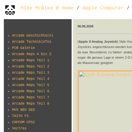
Mike McBike @ Home
/
Apple Computer
/ 
06.06.2026
Arcade Geschichte(n)
Arcade Technikinfos
{
Apple II Analog Joystick
} Viele Ho
Joysticks angeschlossen werden konn
PCB Galerie
da was Besonderes zu bieten: analog
Arcade Reps A bis Z
sogar die genaue Lage in einem 2-D-
Arcade Reps Teil 1
als Mausersatz geeignet.
Arcade Reps Teil 2
Arcade Reps Teil 3
Arcade Reps Teil 4
Arcade Reps Teil 5
Arcade Reps Teil 6
Arcade Reps Teil 7
Arcade Reps Teil 8
MVS NEO GEO
TAITO F3
CAPCOM CPS2
Vectrex