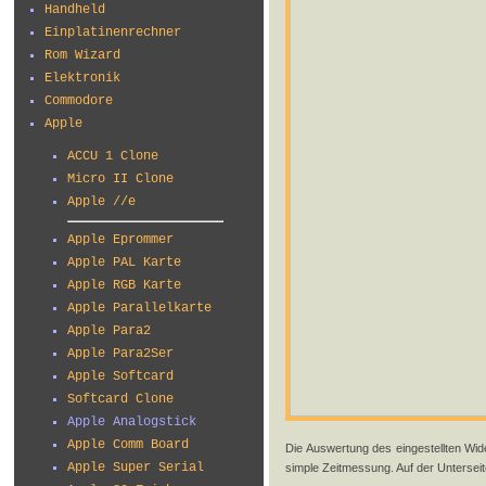
Handheld
Einplatinenrechner
Rom Wizard
Elektronik
Commodore
Apple
ACCU 1 Clone
Micro II Clone
Apple //e
Apple Eprommer
Apple PAL Karte
Apple RGB Karte
Apple Parallelkarte
Apple Para2
Apple Para2Ser
Apple Softcard
Softcard Clone
Apple Analogstick
Apple Comm Board
Die Auswertung des eingestellten Wid
Apple Super Serial
simple Zeitmessung. Auf der Unterseite