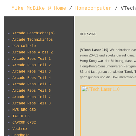
Mike McBike @ Home
/
Homecomputer
/ VTech
Arcade Geschichte(n)
01.07.2026
Arcade Technikinfos
PCB Galerie
{
VTech Laser 110
} Wir schreiben da
Arcade Reps A bis Z
einen ZX-81 und spielte darauf ganz 
Arcade Reps Teil 1
Hong Kong war der Meinung, dass wi
Arcade Reps Teil 2
Hong-Kong-Consumerwaren-Fertigungs
Arcade Reps Teil 3
81 und fast genau so wie der Tandy
ganz gut aus und die Dokumentation ist
Arcade Reps Teil 4
Arcade Reps Teil 5
Arcade Reps Teil 6
Arcade Reps Teil 7
Arcade Reps Teil 8
MVS NEO GEO
TAITO F3
CAPCOM CPS2
Vectrex
Handheld