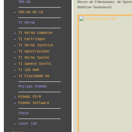
Besser als Folientastatur: die Spec
TRS-80
Befehl per Tastendruck!
TRS-80 MC-10
TI 99/4a
TI 99/4a Computer
TI Cartridges
TI 99/4a Joystick
TI Spectravideo
TI 99/4a Tasten
TI Speech Synthi
TI 32k RAM
TI FinalGROM 99
Philips P2000C
P2000C CP/M
P2000C Software
VTech
Laser 110