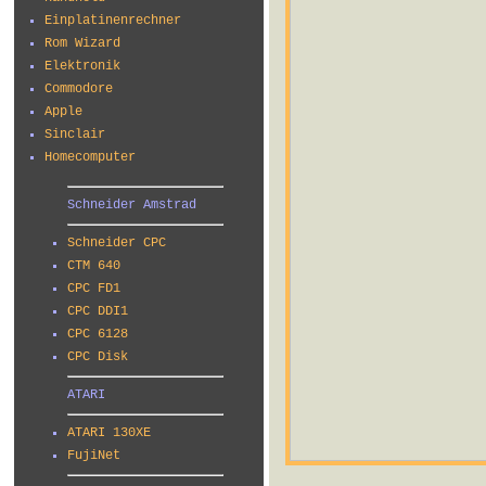
Einplatinenrechner
Rom Wizard
Elektronik
Commodore
Apple
Sinclair
Homecomputer
Schneider Amstrad
Schneider CPC
CTM 640
CPC FD1
CPC DDI1
CPC 6128
CPC Disk
ATARI
ATARI 130XE
FujiNet