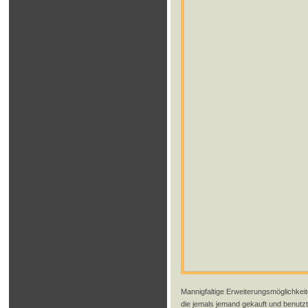
Mannigfaltige Erweiterungsmöglichkei
die jemals jemand gekauft und benutzt