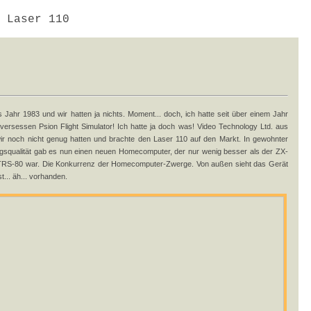
 Laser 110
s Jahr 1983 und wir hatten ja nichts. Moment... doch, ich hatte seit über einem Jahr
versessen Psion Flight Simulator! Ich hatte ja doch was! Video Technology Ltd. aus
r noch nicht genug hatten und brachte den Laser 110 auf den Markt. In gewohnter
qualität gab es nun einen neuen Homecomputer, der nur wenig besser als der ZX-
 TRS-80 war. Die Konkurrenz der Homecomputer-Zwerge. Von außen sieht das Gerät
... äh... vorhanden.