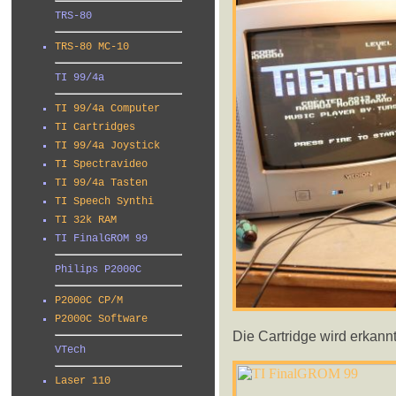
TRS-80
TRS-80 MC-10
TI 99/4a
TI 99/4a Computer
TI Cartridges
TI 99/4a Joystick
TI Spectravideo
TI 99/4a Tasten
TI Speech Synthi
TI 32k RAM
TI FinalGROM 99
Philips P2000C
P2000C CP/M
P2000C Software
Die Cartridge wird erkannt.
VTech
Laser 110