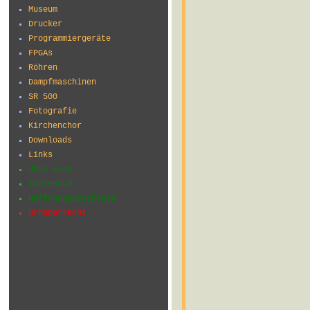
Museum
Drucker
Programmiergeräte
FPGAs
Röhren
Dampfmaschinen
SR 500
Fotografie
Kirchenchor
Downloads
Links
Über mich
Impressum
Haftungsausschluss
Urheberrecht