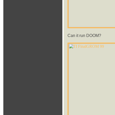
Can it run DOOM?