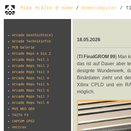
Mike McBike @ Home
/
Homecomputer
/ TI
Arcade Geschichte(n)
18.05.2026
Arcade Technikinfos
PCB Galerie
Arcade Reps A bis Z
{
TI FinalGROM 99
} Man k
Arcade Reps Teil 1
das ist auf Dauer aber te
Arcade Reps Teil 2
designte Wunderwerk, d
Arcade Reps Teil 3
Binärdaten zieht und de
Arcade Reps Teil 4
Xilinx CPLD und ein RA
Arcade Reps Teil 5
Arcade Reps Teil 6
möglich.
Arcade Reps Teil 7
Arcade Reps Teil 8
MVS NEO GEO
TAITO F3
CAPCOM CPS2
Vectrex