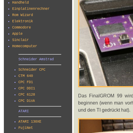
Handheld
Einplatinenrechner
Rom Wizard
Elektronik
Commodore
Apple
Sinclair
Homecomputer
Schneider Amstrad
Schneider CPC
CTM 640
CPC FD1
CPC DDI1
CPC 6128
Das FinalGROM 99 wird
CPC Disk
beginnen (wenn man vor
und den TI gedrückt hat).
ATARI
ATARI 130XE
FujiNet