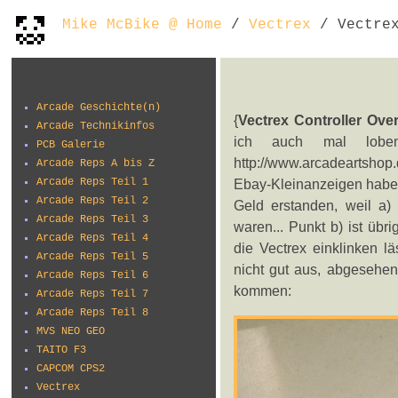
Mike McBike @ Home
/
Vectrex
/ Vectrex
Arcade Geschichte(n)
{
Vectrex Controller Over
Arcade Technikinfos
ich auch mal loben
PCB Galerie
http://www.arcadeartshop.
Arcade Reps A bis Z
Arcade Reps Teil 1
Ebay-Kleinanzeigen habe i
Arcade Reps Teil 2
Geld erstanden, weil a)
Arcade Reps Teil 3
waren... Punkt b) ist übr
Arcade Reps Teil 4
die Vectrex einklinken l
Arcade Reps Teil 5
nicht gut aus, abgesehen
Arcade Reps Teil 6
kommen:
Arcade Reps Teil 7
Arcade Reps Teil 8
MVS NEO GEO
TAITO F3
CAPCOM CPS2
Vectrex