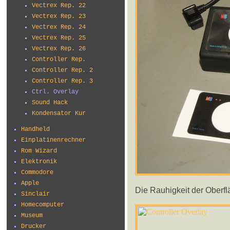
Vectrex Rep. 22
Vectrex Rep. 23
Vectrex Rep. 24
Vectrex Rep. 25
Vectrex Rep. 26
Controller Rep.
Controller Rep. 2
Controller Rep. 3
Ctrl. Overlay
Sound Hack
Kondensator Kur
Handheld
Einplatinenrechner
Rom Wizard
Elektronik
Commodore
Apple
Die Rauhigkeit der Oberfl
Sinclair
Homecomputer
Museum
Drucker