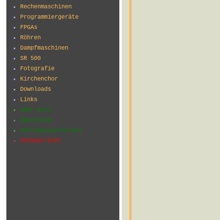
Rechenmaschinen
Programmiergeräte
FPGAs
Röhren
Dampfmaschinen
SR 500
Fotografie
Kirchenchor
Downloads
Links
Über mich
Impressum
Haftungsausschluss
Urheberrecht