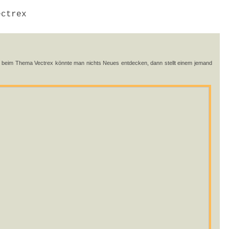
ctrex
 beim Thema Vectrex könnte man nichts Neues entdecken, dann stellt einem jemand