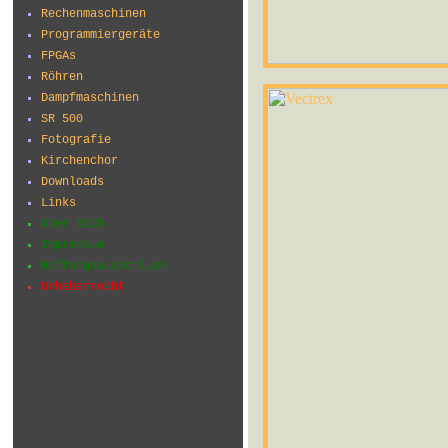
Rechenmaschinen
Programmiergeräte
FPGAs
Röhren
Dampfmaschinen
SR 500
Fotografie
Kirchenchor
Downloads
Links
Über mich
Impressum
Haftungsausschluss
Urheberrecht