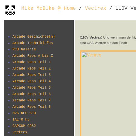
Mike McBike @ Home
/
Vectrex
/ 110V Ve
Arcade Geschichte(n)
{
110V Vectrex
} Und wenn man denkt,
Arcade Technikinfos
eine USA-Vectrex auf den Tisch.
PCB Galerie
Arcade Reps A bis Z
Arcade Reps Teil 1
Arcade Reps Teil 2
Arcade Reps Teil 3
Arcade Reps Teil 4
Arcade Reps Teil 5
Arcade Reps Teil 6
Arcade Reps Teil 7
Arcade Reps Teil 8
MVS NEO GEO
TAITO F3
CAPCOM CPS2
Vectrex