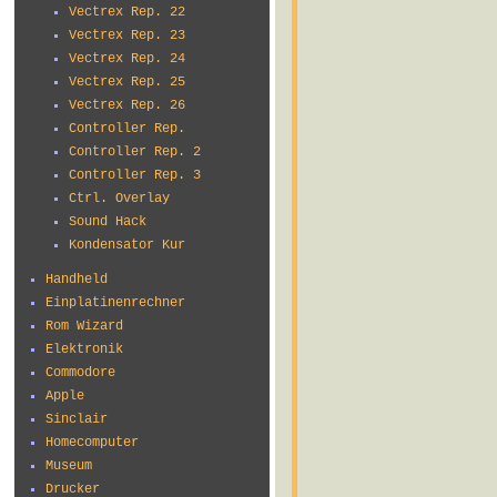
Vectrex Rep. 22
Vectrex Rep. 23
Vectrex Rep. 24
Vectrex Rep. 25
Vectrex Rep. 26
Controller Rep.
Controller Rep. 2
Controller Rep. 3
Ctrl. Overlay
Sound Hack
Kondensator Kur
Handheld
Einplatinenrechner
Rom Wizard
Elektronik
Commodore
Apple
Sinclair
Homecomputer
Museum
Drucker