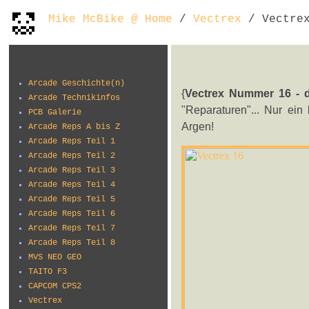
Mike McBike @ Home
/
Vectrex
/ Vectrex
Arcade Geschichte(n)
{
Vectrex Nummer 16 - 
Arcade Technikinfos
"Reparaturen"... Nur ein
PCB Galerie
Argen!
Arcade Reps A bis Z
Arcade Reps Teil 1
Arcade Reps Teil 2
Arcade Reps Teil 3
Arcade Reps Teil 4
Arcade Reps Teil 5
Arcade Reps Teil 6
Arcade Reps Teil 7
Arcade Reps Teil 8
MVS NEO GEO
TAITO F3
CAPCOM CPS2
Vectrex