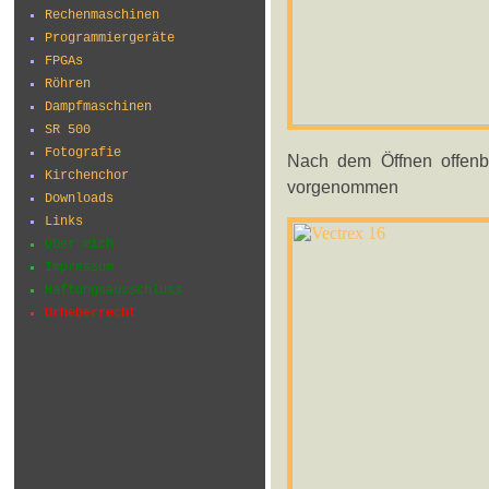
Rechenmaschinen
Programmiergeräte
FPGAs
Röhren
Dampfmaschinen
SR 500
Fotografie
Nach dem Öffnen offenba
Kirchenchor
vorgenommen
Downloads
Links
Über mich
Impressum
Haftungsausschluss
Urheberrecht