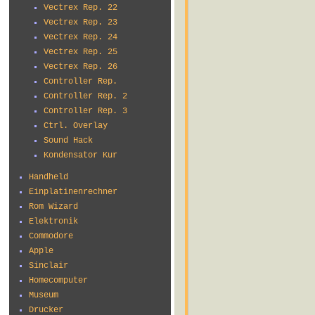
Vectrex Rep. 22
Vectrex Rep. 23
Vectrex Rep. 24
Vectrex Rep. 25
Vectrex Rep. 26
Controller Rep.
Controller Rep. 2
Controller Rep. 3
Ctrl. Overlay
Sound Hack
Kondensator Kur
Handheld
Einplatinenrechner
Rom Wizard
Elektronik
Commodore
Apple
Sinclair
Homecomputer
Museum
Drucker