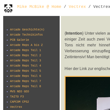
Mike McBike @ Home
/
Vectrex
/ Vectrex
Arcade Geschichte(n)
{
Intention
} Unter vielen 
Arcade Technikinfos
einiger Zeit auch zwei 
PCB Galerie
Tons nicht mehr hinne
Arcade Reps A bis Z
Arcade Reps Teil 1
Verbesserung einzupfleg
Arcade Reps Teil 2
Zeitintensiv! Man benötig
Arcade Reps Teil 3
Arcade Reps Teil 4
Hier der Link zur englisc
Arcade Reps Teil 5
Arcade Reps Teil 6
Arcade Reps Teil 7
Arcade Reps Teil 8
MVS NEO GEO
TAITO F3
CAPCOM CPS2
Vectrex