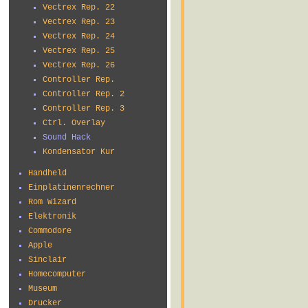
Vectrex Rep. 22
Vectrex Rep. 23
Vectrex Rep. 24
Vectrex Rep. 25
Vectrex Rep. 26
Controller Rep.
Controller Rep. 2
Controller Rep. 3
Ctrl. Overlay
Sound Hack
Kondensator Kur
Handheld
Einplatinenrechner
Rom Wizard
Elektronik
Commodore
Apple
Sinclair
Homecomputer
Museum
Drucker