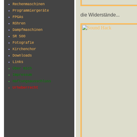
Rechenmaschinen
Programmiergeräte
die Widerstände...
FPGAs
Röhren
Dampfmaschinen
SR 500
Fotografie
Kirchenchor
Downloads
Links
Über mich
Impressum
Haftungsausschluss
Urheberrecht