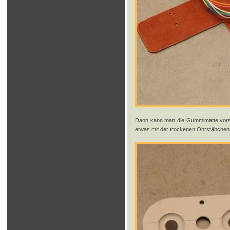
Dann kann man die Gummimatte vorsic
etwas mit der trockenen Ohrstäbchens