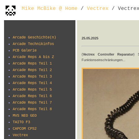
Mike McBike @ Home
/
Vectrex
/ Vectrex
Arcade Geschichte(n)
25.05.2025
Arcade Technikinfos
PCB Galerie
{
Vectrex Controller Reparatur
} S
Arcade Reps A bis Z
Funktionseinschränkungen...
Arcade Reps Teil 1
Arcade Reps Teil 2
Arcade Reps Teil 3
Arcade Reps Teil 4
Arcade Reps Teil 5
Arcade Reps Teil 6
Arcade Reps Teil 7
Arcade Reps Teil 8
MVS NEO GEO
TAITO F3
CAPCOM CPS2
Vectrex