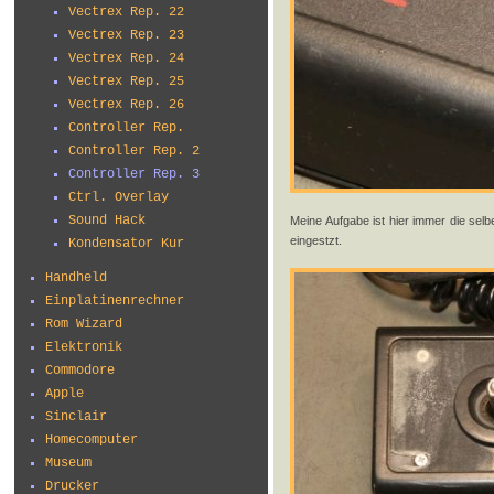
Vectrex Rep. 22
Vectrex Rep. 23
Vectrex Rep. 24
Vectrex Rep. 25
Vectrex Rep. 26
Controller Rep.
Controller Rep. 2
Controller Rep. 3
Ctrl. Overlay
Sound Hack
Meine Aufgabe ist hier immer die selb
eingestzt.
Kondensator Kur
Handheld
Einplatinenrechner
Rom Wizard
Elektronik
Commodore
Apple
Sinclair
Homecomputer
Museum
Drucker