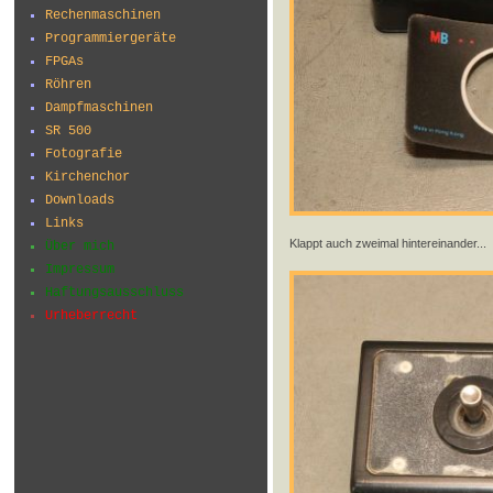
Rechenmaschinen
Programmiergeräte
FPGAs
Röhren
Dampfmaschinen
SR 500
Fotografie
Kirchenchor
Downloads
Links
Klappt auch zweimal hintereinander...
Über mich
Impressum
Haftungsausschluss
Urheberrecht