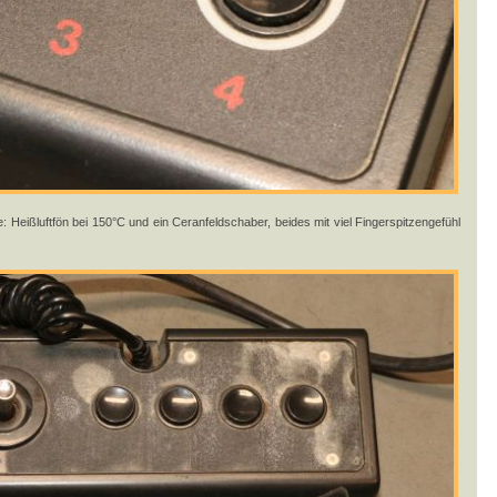
e: Heißluftfön bei 150°C und ein Ceranfeldschaber, beides mit viel Fingerspitzengefühl