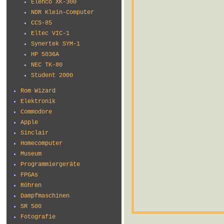
Elenco XK-300
NDR Klein-Computer
CCS-85
Eltec VIC-1
Synertek SYM-1
HP 5036A
NEC TK-80
Student 2000
Rom Wizard
Elektronik
Commodore
Apple
Sinclair
Homecomputer
Museum
Programmiergeräte
FPGAs
Röhren
Dampfmaschinen
SR 500
Fotografie