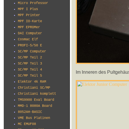
Micro Professor
MPF I Plus
MPF Printer
MPF IO-Karte
MPF EPROMer
DAI Computer
Cosmac Elf
PROFI-5/50 E
SC/MP Computer
SC/MP Teil 2
SC/MP Teil 3
SC/MP Teil 4
Im Inneren des Pultgehäuse
SC/MP Teil 5
Elektor 4k RAM
Christiani SC/MP
Christiani komplett
TMS9900 Eval Board
MMD-1 8080A Board
8052AH-BASIC
VME Bus Platinen
MC EMUF08