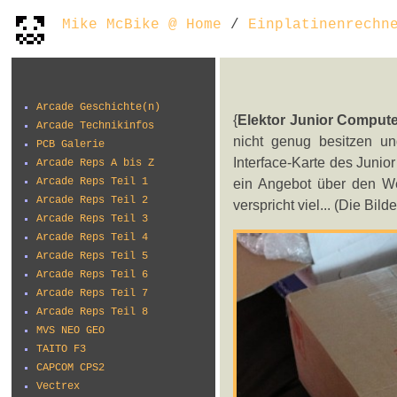
Mike McBike @ Home
/
Einplatinenrechn
Arcade Geschichte(n)
{
Elektor Junior Computer
Arcade Technikinfos
nicht genug besitzen u
PCB Galerie
Interface-Karte des Junior
Arcade Reps A bis Z
Arcade Reps Teil 1
ein Angebot über den Weg
Arcade Reps Teil 2
verspricht viel... (Die Bil
Arcade Reps Teil 3
Arcade Reps Teil 4
Arcade Reps Teil 5
Arcade Reps Teil 6
Arcade Reps Teil 7
Arcade Reps Teil 8
MVS NEO GEO
TAITO F3
CAPCOM CPS2
Vectrex