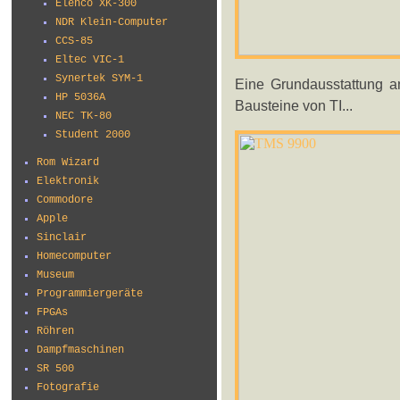
Elenco XK-300
NDR Klein-Computer
CCS-85
Eltec VIC-1
Synertek SYM-1
Eine Grundausstattung a
HP 5036A
Bausteine von TI...
NEC TK-80
Student 2000
Rom Wizard
Elektronik
Commodore
Apple
Sinclair
Homecomputer
Museum
Programmiergeräte
FPGAs
Röhren
Dampfmaschinen
SR 500
Fotografie