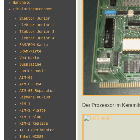
Handheld
Einplatinenrechner
Elektor Junior
Elektor Junior 2
Elektor Junior 3
Elektor Junior 4
RAM/ROM-Karte
DRAM-Karte
VDU-Karte
Busplatine
Junior Basic
AIM-65
AIM-65 USA
AIM-65 Reparatur
Siemens PC-100
KIM-1
Der Prozessor im Keramik
KIM-1 Plaste
KIM-1 Blau
KIM-1 Replica
ITT Experimenter
Intel MCS85