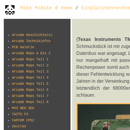
Mike McBike @ Home
/
Einplatinenrechn
Arcade Geschichte(n)
{
Texas Instruments T
Arcade Technikinfos
Schmuckstück ist mir zuge
PCB Galerie
Datenbus war angesagt. Le
Arcade Reps A bis Z
Arcade Reps Teil 1
nur mangelhaft mit pass
Arcade Reps Teil 2
Rechenpower somit auch n
Arcade Reps Teil 3
dieser Fehlentwicklung w
Arcade Reps Teil 4
Jahren in der Versenkung
Arcade Reps Teil 5
letztendlich der 68000e
Arcade Reps Teil 6
schlauer.
Arcade Reps Teil 7
Arcade Reps Teil 8
MVS NEO GEO
TAITO F3
CAPCOM CPS2
Vectrex