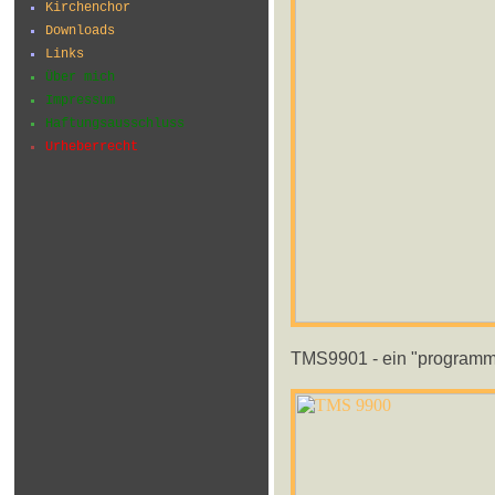
Kirchenchor
Downloads
Links
Über mich
Impressum
Haftungsausschluss
Urheberrecht
TMS9901 - ein "programmab