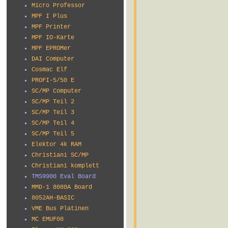
Micro Professor
MPF I Plus
MPF Printer
MPF IO-Karte
MPF EPROMer
DAI Computer
Cosmac Elf
PROFI-5/50 E
SC/MP Computer
SC/MP Teil 2
SC/MP Teil 3
SC/MP Teil 4
SC/MP Teil 5
Elektor 4k RAM
Christiani SC/MP
Christiani komplett
TMS9900 Eval Board
MMD-1 8080A Board
8052AH-BASIC
VME Bus Platinen
MC EMUF08