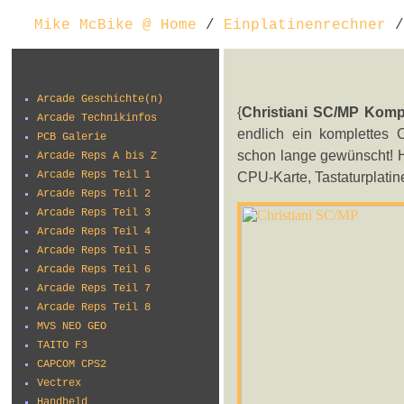
Mike McBike @ Home
/
Einplatinenrechner
/
Arcade Geschichte(n)
{
Christiani SC/MP Komp
Arcade Technikinfos
endlich ein komplettes 
PCB Galerie
schon lange gewünscht! Hi
Arcade Reps A bis Z
Arcade Reps Teil 1
CPU-Karte, Tastaturplatin
Arcade Reps Teil 2
Arcade Reps Teil 3
Arcade Reps Teil 4
Arcade Reps Teil 5
Arcade Reps Teil 6
Arcade Reps Teil 7
Arcade Reps Teil 8
MVS NEO GEO
TAITO F3
CAPCOM CPS2
Vectrex
Handheld