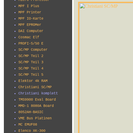
Micro Professor
MPF I Plus
MPF Printer
MPF IO-Karte
MPF EPROMer
DAI Computer
Cosmac Elf
PROFI-5/50 E
SC/MP Computer
SC/MP Teil 2
SC/MP Teil 3
SC/MP Teil 4
SC/MP Teil 5
Elektor 4k RAM
Christiani SC/MP
Christiani komplett
TMS9900 Eval Board
MMD-1 8080A Board
8052AH-BASIC
VME Bus Platinen
MC EMUF08
Elenco XK-300