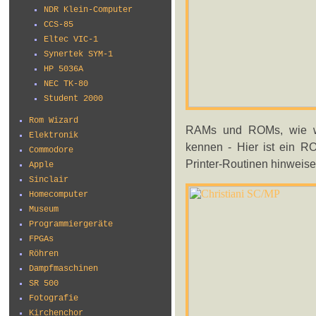
NDR Klein-Computer
CCS-85
Eltec VIC-1
Synertek SYM-1
HP 5036A
NEC TK-80
Student 2000
Rom Wizard
RAMs und ROMs, wie wir
Elektronik
kennen - Hier ist ein RO
Commodore
Printer-Routinen hinweis
Apple
Sinclair
Homecomputer
Museum
Programmiergeräte
FPGAs
Röhren
Dampfmaschinen
SR 500
Fotografie
Kirchenchor