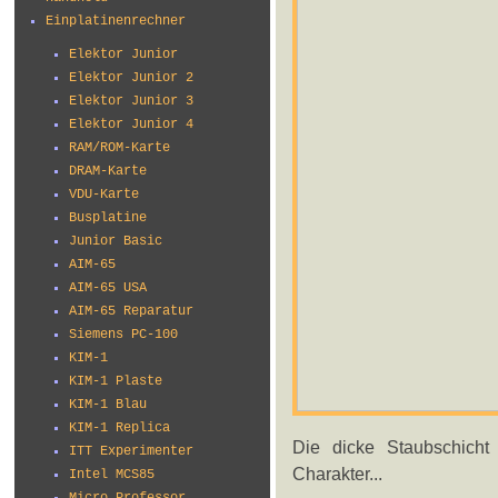
Einplatinenrechner
Elektor Junior
Elektor Junior 2
Elektor Junior 3
Elektor Junior 4
RAM/ROM-Karte
DRAM-Karte
VDU-Karte
Busplatine
Junior Basic
AIM-65
AIM-65 USA
AIM-65 Reparatur
Siemens PC-100
KIM-1
KIM-1 Plaste
KIM-1 Blau
KIM-1 Replica
Die dicke Staubschicht
ITT Experimenter
Charakter...
Intel MCS85