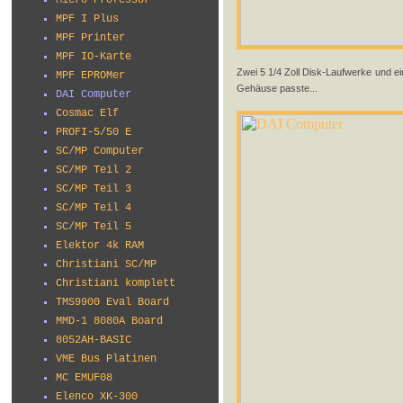
Micro Professor
MPF I Plus
MPF Printer
MPF IO-Karte
Zwei 5 1/4 Zoll Disk-Laufwerke und ei
MPF EPROMer
Gehäuse passte...
DAI Computer
Cosmac Elf
PROFI-5/50 E
SC/MP Computer
SC/MP Teil 2
SC/MP Teil 3
SC/MP Teil 4
SC/MP Teil 5
Elektor 4k RAM
Christiani SC/MP
Christiani komplett
TMS9900 Eval Board
MMD-1 8080A Board
8052AH-BASIC
VME Bus Platinen
MC EMUF08
Elenco XK-300