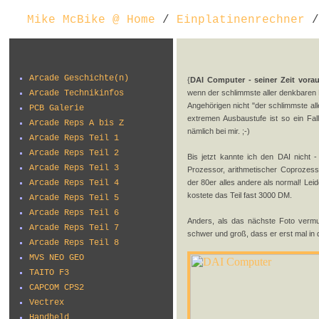
Mike McBike @ Home
/
Einplatinenrechner
/
Arcade Geschichte(n)
{
DAI Computer - seiner Zeit vorau
Arcade Technikinfos
wenn der schlimmste aller denkbaren 
Angehörigen nicht "der schlimmste al
PCB Galerie
extremen Ausbaustufe ist so ein Fall,
Arcade Reps A bis Z
nämlich bei mir. ;-)
Arcade Reps Teil 1
Arcade Reps Teil 2
Bis jetzt kannte ich den DAI nicht 
Arcade Reps Teil 3
Prozessor, arithmetischer Coprozess
Arcade Reps Teil 4
der 80er alles andere als normal! Lei
kostete das Teil fast 3000 DM.
Arcade Reps Teil 5
Arcade Reps Teil 6
Anders, als das nächste Foto vermute
Arcade Reps Teil 7
schwer und groß, dass er erst mal i
Arcade Reps Teil 8
MVS NEO GEO
TAITO F3
CAPCOM CPS2
Vectrex
Handheld