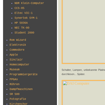
NDR Klein-Computer
CCS-85
Eltec VIC-1
Synertek SYM-1
HP 5036A
NEC TK-80
Student 2000
Rom Wizard
Elektronik
Commodore
Apple
Sinclair
Homecomputer
Museum
Schalter, Lampen, unbekannte Platin
durchlesen... Später.
Programmiergeräte
FPGAs
Röhren
Dampfmaschinen
SR 500
Fotografie
Kirchenchor