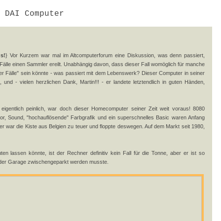
 DAI Computer
s!
} Vor Kurzem war mal im Altcomputerforum eine Diskussion, was denn passiert,
Fälle einen Sammler ereilt. Unabhängig davon, dass dieser Fall womöglich für manche
ler Fälle" sein könnte - was passiert mit dem Lebenswerk? Dieser Computer in seiner
 und - vielen herzlichen Dank, Martin!!! - er landete letztendlich in guten Händen,
- eigentlich peinlich, war doch dieser Homecomputer seiner Zeit weit voraus! 8080
or, Sound, "hochauflösende" Farbgrafik und ein superschnelles Basic waren Anfang
der war die Kiste aus Belgien zu teuer und floppte deswegen. Auf dem Markt seit 1980,
n lassen könnte, ist der Rechner definitiv kein Fall für die Tonne, aber er ist so
n der Garage zwischengeparkt werden musste.