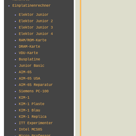
Einplatinenrechner
Elektor Junior
Elektor Junior 2
Elektor Junior 3
Elektor Junior 4
RAM/ROM-Karte
DRAM-Karte
VDU-Karte
Busplatine
Junior Basic
AIM-65
AIM-65 USA
AIM-65 Reparatur
Siemens PC-100
KIM-1
KIM-1 Plaste
KIM-1 Blau
KIM-1 Replica
ITT Experimenter
Intel MCS85