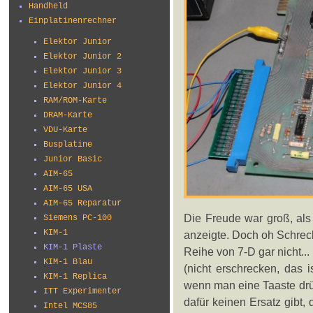
Handheld
Einplatinenrechner
Elektor Junior
Elektor Junior 2
Elektor Junior 3
Elektor Junior 4
RAM/ROM-Karte
DRAM-Karte
VDU-Karte
Busplatine
Junior Basic
AIM-65
AIM-65 USA
AIM-65 Reparatur
Die Freude war groß, als
Siemens PC-100
KIM-1
anzeigte. Doch oh Schreck
KIM-1 Plaste
Reihe von 7-D gar nicht...
KIM-1 Blau
(nicht erschrecken, das 
KIM-1 Replica
wenn man eine Taaste drü
ITT Experimenter
dafür keinen Ersatz gibt,
Intel MCS85