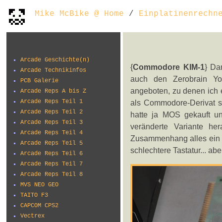
Mike McBike @ Home
/
Einplatinenrechn
Arcade Geschichte(n)
{
Commodore KIM-1
} Da
Arcade Technikinfos
auch den Zerobrain Y
PCB Galerie
angeboten, zu denen ich e
Arcade Reps A bis Z
Arcade Reps Teil 1
als Commodore-Derivat s
Arcade Reps Teil 2
hatte ja MOS gekauft un
Arcade Reps Teil 3
veränderte Variante her
Arcade Reps Teil 4
Zusammenhang alles ein we
Arcade Reps Teil 5
schlechtere Tastatur... a
Arcade Reps Teil 6
Arcade Reps Teil 7
Arcade Reps Teil 8
MVS NEO GEO
TAITO F3
CAPCOM CPS2
Vectrex