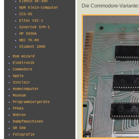
Elenco XK-300
Die Commodore-Variante: m
NDR Klein-Computer
CCS-85
Eltec VIC-1
Synertek SYM-1
HP 5036A
NEC TK-80
Student 2000
Rom Wizard
Elektronik
Commodore
Apple
Sinclair
Homecomputer
Museum
Programmiergeräte
FPGAs
Röhren
Dampfmaschinen
SR 500
Fotografie