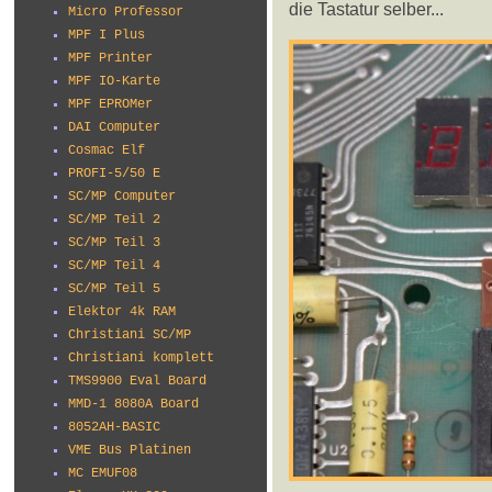
die Tastatur selber...
Micro Professor
MPF I Plus
MPF Printer
MPF IO-Karte
MPF EPROMer
DAI Computer
Cosmac Elf
PROFI-5/50 E
SC/MP Computer
SC/MP Teil 2
SC/MP Teil 3
SC/MP Teil 4
SC/MP Teil 5
Elektor 4k RAM
Christiani SC/MP
Christiani komplett
TMS9900 Eval Board
MMD-1 8080A Board
8052AH-BASIC
VME Bus Platinen
MC EMUF08