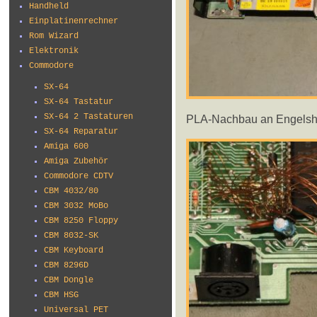
Handheld
Einplatinenrechner
Rom Wizard
Elektronik
Commodore
SX-64
SX-64 Tastatur
SX-64 2 Tastaturen
PLA-Nachbau an Engelsha
SX-64 Reparatur
Amiga 600
Amiga Zubehör
Commodore CDTV
CBM 4032/80
CBM 3032 MoBo
CBM 8250 Floppy
CBM 8032-SK
CBM Keyboard
CBM 8296D
CBM Dongle
CBM HSG
Universal PET