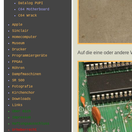
Datalog PUPI
C64 Motherboard
C64 Wrack
Apple
Sinclair
Homecomputer
Museum
Drucker
Auf die eine oder andere 
Programmiergeräte
FPGAs
Röhren
Dampfmaschinen
SR 500
Fotografie
Kirchenchor
Downloads
Links
Über mich
Impressum
Haftungsausschluss
Urheberrecht