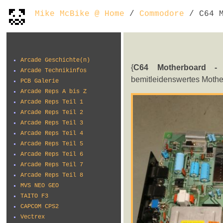
Mike McBike @ Home
/
Commodore
/ C64 M
Arcade Geschichte(n)
{
C64 Motherboard -
Arcade Technikinfos
bemitleidenswertes Mothe
PCB Galerie
Arcade Reps A bis Z
Arcade Reps Teil 1
Arcade Reps Teil 2
Arcade Reps Teil 3
Arcade Reps Teil 4
Arcade Reps Teil 5
Arcade Reps Teil 6
Arcade Reps Teil 7
Arcade Reps Teil 8
MVS NEO GEO
TAITO F3
CAPCOM CPS2
Vectrex