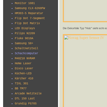
Monitor 1081
Samsung CLX-6260FW
HM303-5 Reparatur
Flip Dot 7-Segment
Flip Dot Matrix
Die Dekorfolie Typ "Holz" sieht echt ed
LED Displays
Pilips N2209
Fluke 9010A
Samsung S8+
Schaltnetzteil
Schachcomputer
M48Z18 NVRAM
HeNe Laser
Disco Laser
Küchen-LED
Kärcher 410
TIXL 301
BB TM77
Arcade Netzteile
DTL 150 Last
Grundig FG70S