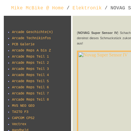
Mike McBike @ Home
/
Elektronik
/ NOVAG S
Arcade Geschichte(n)
{
NOVAG Super Sensor IV
} Schach 
Arcade Technikinfos
dereinst dieses Schmuckstück zukomm
aus!
PCB Galerie
Arcade Reps A bis Z
Arcade Reps Teil 1
Arcade Reps Teil 2
Arcade Reps Teil 3
Arcade Reps Teil 4
Arcade Reps Teil 5
Arcade Reps Teil 6
Arcade Reps Teil 7
Arcade Reps Teil 8
MVS NEO GEO
TAITO F3
CAPCOM CPS2
Vectrex
Handheld