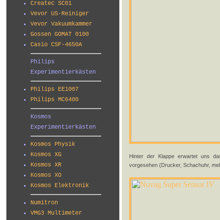
Createc SC01
Vevor US-Reiniger
Vevor Vakuumkammer
Gossen GOMAT 0100
Casio CSF-4650A
Philips
Experimentierkästen
Philips EE1007
Philips MC6400
Kosmos
Experimentierkästen
Kosmos Physik
Kosmos XG
Hinter der Klappe erwartet uns d
Kosmos XR
vorgesehen (Drucker, Schachuhr, mehr
Kosmos XO
Kosmos Elektronik
Numitron
VMG3 Multimeter