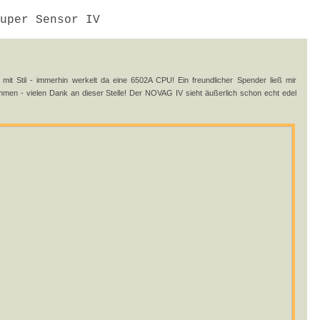
uper Sensor IV
mit Stil - immerhin werkelt da eine 6502A CPU! Ein freundlicher Spender ließ mir
en - vielen Dank an dieser Stelle! Der NOVAG IV sieht äußerlich schon echt edel