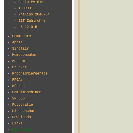
Casio EV-510
THOR001
Philips 2848-04
E1T Zählröhre
LB 1210 B
Commodore
Apple
Sinclair
Homecomputer
Museum
Drucker
Programmiergeräte
FPGAs
Röhren
Dampfmaschinen
SR 500
Fotografie
Kirchenchor
Downloads
Links
Über mich