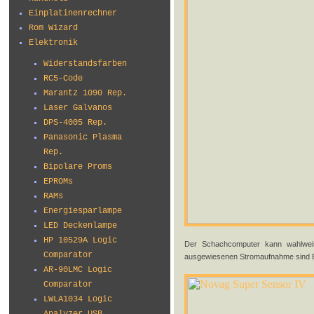
Einplatinenrechner
Rom Wizard
Elektronik
Widerstandsfarben
RC5-Code
Marantz 1090 Rep.
Laser Galvanos
DPS-4005 Rep.
Panasonic Plasma
Rep.
Bipolare Proms
EPROMs
RAMs
Energiesparlampe
LED Deckenlampe
HP 10529A Logic
Der Schachcomputer kann wahlweise
Comparator
ausgewiesenen Stromaufnahme sind Batt
AR-90LMC Logic
Comparator
LWLA1034 Logic