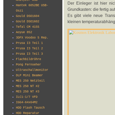
Analyzer USB
Der Einleger ist hier ni
Hantek 6052BE USB-
Grundkasten: die fertig a
Oszi
Es gibt viele neue Tran
Gould DSO1604
kleinen temperaturabhäng
Gould DSO1602
Tefal CM 4155
Aoyue 852
3DFX Voodoo 5 Rep.
Prusa I3 Teil 1
Prusa I3 Teil 2
Prusa I3 Teil 3
Flachbildröhre
Pong Fernseher
Ultraschallmonitor
DLP Mini Beamer
MES 250 Netzteil
MES 250 NT #2
MES 250 NT #3
ILC1-1/7 VFD
IGG4-64x64M2
HDD Flash Tausch
HDD Reparatur