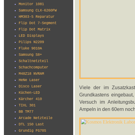
Monitor 1081
Samsung CLX-6260FW
HM303-5 Reparatur
Flip Dot 7-Segment
Flip Dot Matrix
LED Displays
Pilips N2209
Fluke 9010A
Samsung S8+
Schaltnetzteil
Schachcomputer
M48Z18 NVRAM
HeNe Laser
Disco Laser
Viele der im Zusatzkas
Küchen-LED
Grundkastens eingebaut, 
Kärcher 410
Versuch im Anleitungsb
TIXL 301
Ampeln in den 60ern noch
BB TM77
Arcade Netzteile
DTL 150 Last
Grundig FG70S