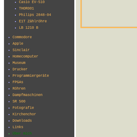
Casio EV-510
THOR001
Philips 2848-04
E1T Zählröhre
LB 1210 B
Commodore
Apple
Sinclair
Homecomputer
Museum
Drucker
Programmiergeräte
FPGAs
Röhren
Dampfmaschinen
SR 500
Fotografie
Kirchenchor
Downloads
Links
Über mich