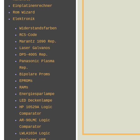
Einplatinenrechner
Rom Wizard
Elektronik
Widerstandsfarben
RC5-Code
Marantz 1090 Rep.
Laser Galvanos
DPS-4005 Rep.
Panasonic Plasma
Rep.
Bipolare Proms
EPROMs
RAMs
Energiesparlampe
LED Deckenlampe
HP 10529A Logic
Comparator
AR-90LMC Logic
Comparator
LWLA1034 Logic