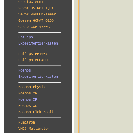
Createc SC01
Vevor US-Reiniger
Vevor Vakuumkammer
Gossen GOMAT 0100
Casio CSF-4650A
Philips
Experimentierkästen
Philips EE1007
Philips MC6400
Kosmos
Experimentierkästen
Kosmos Physik
Kosmos XG
Kosmos XR
Kosmos XO
Kosmos Elektronik
Numitron
VMG3 Multimeter