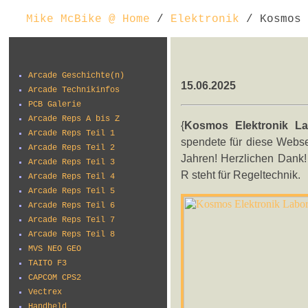
Mike McBike @ Home
/
Elektronik
/ Kosmos 
Arcade Geschichte(n)
15.06.2025
Arcade Technikinfos
PCB Galerie
Arcade Reps A bis Z
{
Kosmos Elektronik L
Arcade Reps Teil 1
spendete für diese Webs
Arcade Reps Teil 2
Jahren! Herzlichen Dank!
Arcade Reps Teil 3
R steht für Regeltechnik.
Arcade Reps Teil 4
Arcade Reps Teil 5
Arcade Reps Teil 6
Arcade Reps Teil 7
Arcade Reps Teil 8
MVS NEO GEO
TAITO F3
CAPCOM CPS2
Vectrex
Handheld