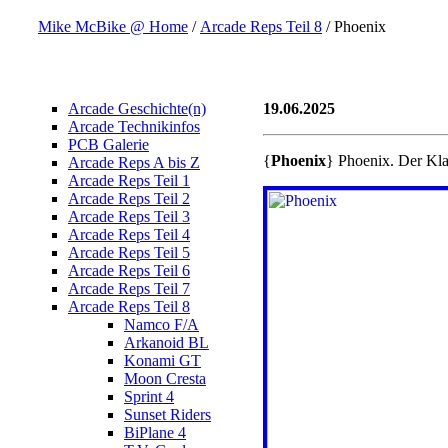
Mike McBike @ Home
/
Arcade Reps Teil 8
/ Phoenix
Arcade Geschichte(n)
19.06.2025
Arcade Technikinfos
PCB Galerie
{
Phoenix
} Phoenix. Der Kla
Arcade Reps A bis Z
Arcade Reps Teil 1
Arcade Reps Teil 2
Arcade Reps Teil 3
Arcade Reps Teil 4
Arcade Reps Teil 5
Arcade Reps Teil 6
Arcade Reps Teil 7
Arcade Reps Teil 8
Namco F/A
Arkanoid BL
Konami GT
Moon Cresta
Sprint 4
Sunset Riders
BiPlane 4