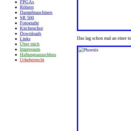
FPGAs
Röhren
Dampfmaschinen
SR 500
Fotografie
Kirchenchor
Downloads
Das lag schon mal an einer 
Links
Über mich
Impressum
Haftungsausschluss
Urheberrecht