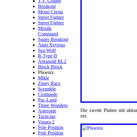
T.V. Goalee
Breakout
Moon Cresta
Street Fighter
Street Fighter
Missile
Command
Super Breakout
Atari Xevious
Sea Wolf
R-Type II
Arkanoid BL2
Block Block
Phoenix
Mikie
Zippy Race
Scramble
Centipede
Pac-Land
Three Wonders
Die zweite Platine mit akk
Asteroids
nix.
Tactician
Vasara 2
Pole Position
Pole Position