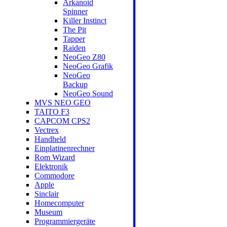
Arkanoid
Spinner
Killer Instinct
The Pit
Tapper
Raiden
NeoGeo Z80
NeoGeo Grafik
NeoGeo
Backup
NeoGeo Sound
MVS NEO GEO
TAITO F3
CAPCOM CPS2
Vectrex
Handheld
Einplatinenrechner
Rom Wizard
Elektronik
Commodore
Apple
Sinclair
Homecomputer
Museum
Programmiergeräte