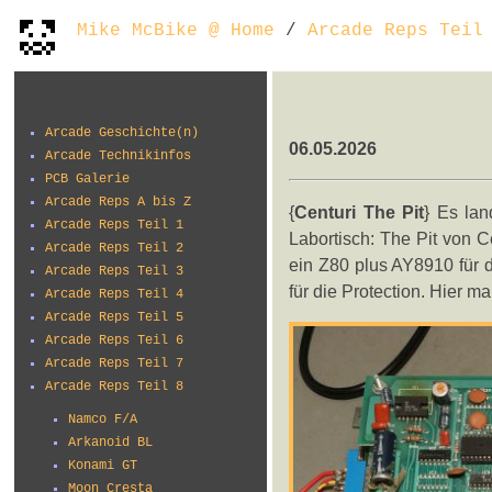
Mike McBike @ Home
/
Arcade Reps Teil
Arcade Geschichte(n)
06.05.2026
Arcade Technikinfos
PCB Galerie
Arcade Reps A bis Z
{
Centuri The Pit
} Es lan
Arcade Reps Teil 1
Labortisch: The Pit von C
Arcade Reps Teil 2
ein Z80 plus AY8910 für 
Arcade Reps Teil 3
für die Protection. Hier 
Arcade Reps Teil 4
Arcade Reps Teil 5
Arcade Reps Teil 6
Arcade Reps Teil 7
Arcade Reps Teil 8
Namco F/A
Arkanoid BL
Konami GT
Moon Cresta