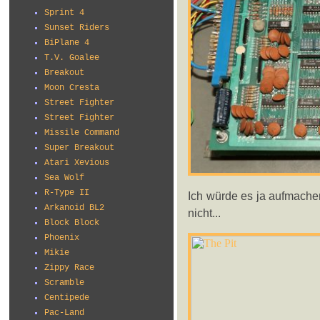
Sprint 4
Sunset Riders
BiPlane 4
T.V. Goalee
Breakout
Moon Cresta
Street Fighter
Street Fighter
Missile Command
Super Breakout
Atari Xevious
Sea Wolf
R-Type II
Ich würde es ja aufmache
Arkanoid BL2
nicht...
Block Block
Phoenix
Mikie
Zippy Race
Scramble
Centipede
Pac-Land