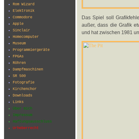
Rom Wizard
Elektronik
Das Spiel soll Grafikfehle
Commodore
Apple
außer, dass die Grafik et
Sinclair
und hat zwischen 1981 un
Homecomputer
Museum
Programmiergeräte
FPGAs
Röhren
Dampfmaschinen
SR 500
Fotografie
Kirchenchor
Downloads
Links
Über mich
Impressum
Haftungsausschluss
Urheberrecht