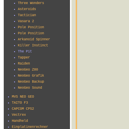
Three Wonders
Asteroids
Tactician
Vasara 2
Pole Position
Pole Position
Arkanoid Spinner
Killer Instinct
The Pit
Tapper
Raiden
NeoGeo Z80
NeoGeo Grafik
NeoGeo Backup
NeoGeo Sound
MVS NEO GEO
TAITO F3
CAPCOM CPS2
Vectrex
Handheld
Einplatinenrechner