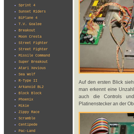
Sprint 4
Sunset Riders
BiPlane 4
T.V. Goalee
Breakout
Moon Cresta
Street Fighter
Street Fighter
Missile Command
Super Breakout
Atari Xevious
Sea Wolf
R-Type II
Auf den ersten Blick sie
Arkanoid BL2
man erkennt eine Unzahl 
Block Block
auch die Controls und
Phoenix
Platinenstecker an der Obe
Mikie
Zippy Race
Scramble
Centipede
Pac-Land