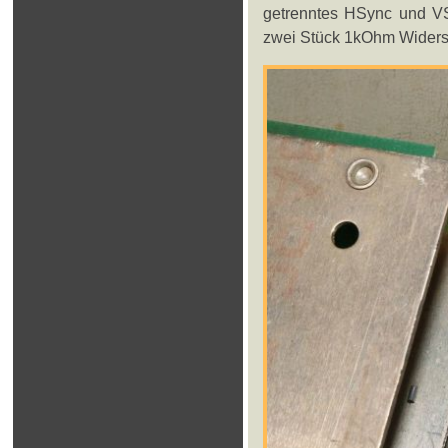
getrenntes HSync und VSy
zwei Stück 1kOhm Widers