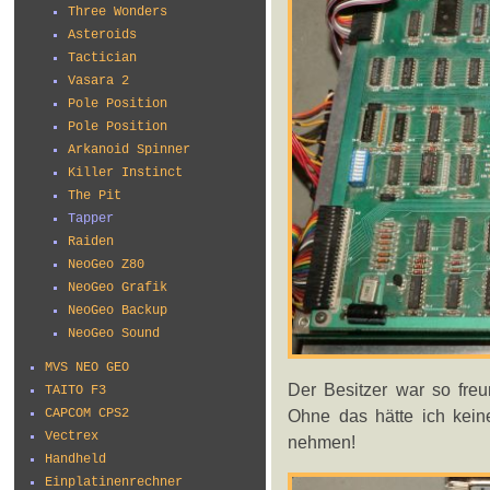
Three Wonders
Asteroids
Tactician
Vasara 2
Pole Position
Pole Position
Arkanoid Spinner
Killer Instinct
The Pit
Tapper
Raiden
NeoGeo Z80
NeoGeo Grafik
NeoGeo Backup
NeoGeo Sound
MVS NEO GEO
Der Besitzer war so freun
TAITO F3
Ohne das hätte ich kein
CAPCOM CPS2
Vectrex
nehmen!
Handheld
Einplatinenrechner