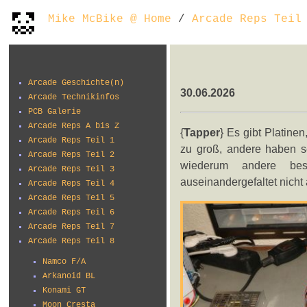
Mike McBike @ Home
/
Arcade Reps Teil
Arcade Geschichte(n)
30.06.2026
Arcade Technikinfos
PCB Galerie
Arcade Reps A bis Z
{
Tapper
} Es gibt Platine
Arcade Reps Teil 1
zu groß, andere haben 
Arcade Reps Teil 2
wiederum andere bes
Arcade Reps Teil 3
auseinandergefaltet nicht 
Arcade Reps Teil 4
Arcade Reps Teil 5
Arcade Reps Teil 6
Arcade Reps Teil 7
Arcade Reps Teil 8
Namco F/A
Arkanoid BL
Konami GT
Moon Cresta