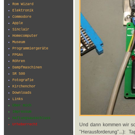
Rom Wizard
Elektronik
Commodore
Apple
Sinclair
Homecomputer
Museum
Programmiergeräte
FPGAs
Röhren
Dampfmaschinen
SR 500
Fotografie
Kirchenchor
Downloads
Links
Über mich
Impressum
Haftungsausschluss
Und dann kommen wir sc
Urheberrecht
"Herausforderung"...): T