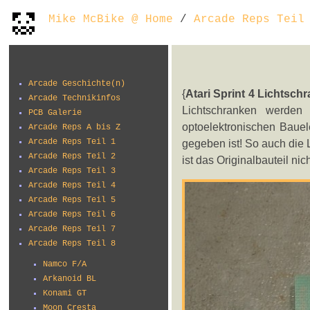
Mike McBike @ Home
/
Arcade Reps Teil
Arcade Geschichte(n)
{
Atari Sprint 4 Lichtsch
Arcade Technikinfos
Lichtschranken werden
PCB Galerie
optoelektronischen Bauel
Arcade Reps A bis Z
Arcade Reps Teil 1
gegeben ist! So auch die L
Arcade Reps Teil 2
ist das Originalbauteil nic
Arcade Reps Teil 3
Arcade Reps Teil 4
Arcade Reps Teil 5
Arcade Reps Teil 6
Arcade Reps Teil 7
Arcade Reps Teil 8
Namco F/A
Arkanoid BL
Konami GT
Moon Cresta