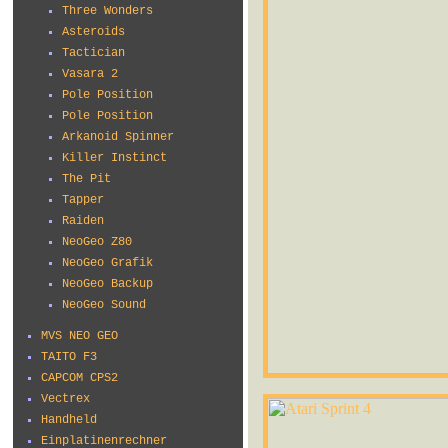
Three Wonders
Asteroids
Tactician
Vasara 2
Pole Position
Pole Position
Arkanoid Spinner
Killer Instinct
The Pit
Tapper
Raiden
NeoGeo Z80
NeoGeo Grafik
NeoGeo Backup
NeoGeo Sound
MVS NEO GEO
TAITO F3
CAPCOM CPS2
Vectrex
Handheld
Einplatinenrechner