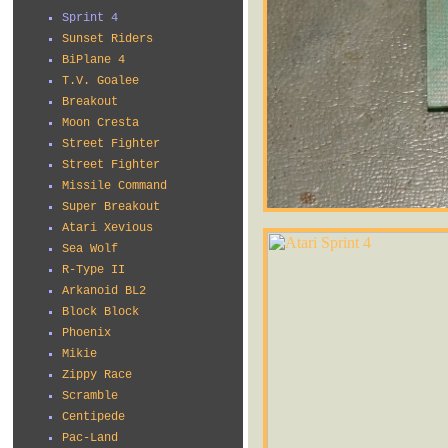
Sprint 4
Sunset Riders
BiPlane 4
T.V. Goalee
Breakout
Moon Cresta
Street Fighter
Street Fighter
Missile Command
Super Breakout
Atari Xevious
Sea Wolf
R-Type II
Arkanoid BL2
Block Block
Phoenix
Mikie
Zippy Race
Scramble
Centipede
Pac-Land