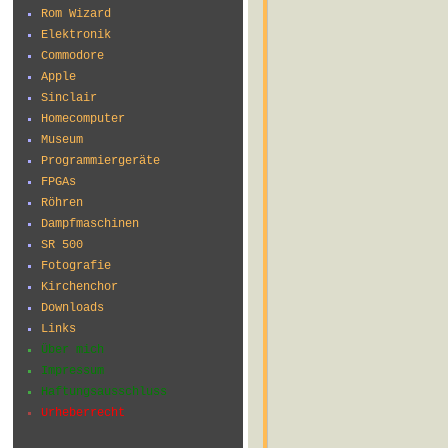
Rom Wizard
Elektronik
Commodore
Apple
Sinclair
Homecomputer
Museum
Programmiergeräte
FPGAs
Röhren
Dampfmaschinen
SR 500
Fotografie
Kirchenchor
Downloads
Links
Über mich
Impressum
Haftungsausschluss
Urheberrecht