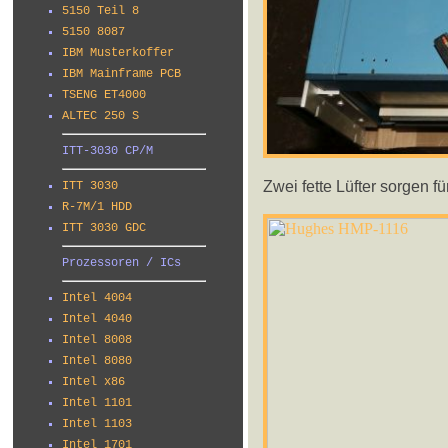
5150 Teil 8
5150 8087
IBM Musterkoffer
IBM Mainframe PCB
TSENG ET4000
ALTEC 250 S
ITT-3030 CP/M
Zwei fette Lüfter sorgen fü
ITT 3030
R-7M/1 HDD
ITT 3030 GDC
Prozessoren / ICs
Intel 4004
Intel 4040
Intel 8008
Intel 8080
Intel x86
Intel 1101
Intel 1103
Intel 1701