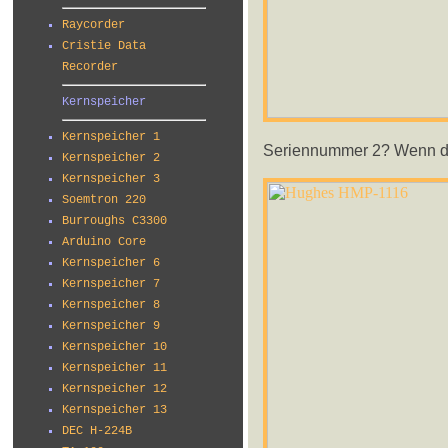
Raycorder
Cristie Data
Recorder
Kernspeicher
Kernspeicher 1
Seriennummer 2? Wenn das
Kernspeicher 2
Kernspeicher 3
Soemtron 220
Burroughs C3300
Arduino Core
Kernspeicher 6
Kernspeicher 7
Kernspeicher 8
Kernspeicher 9
Kernspeicher 10
Kernspeicher 11
Kernspeicher 12
Kernspeicher 13
DEC H-224B