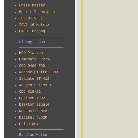
Chess Master
Ferrit Transistor
IEL-0-IV EL
IGV1-16 Matrix
BACH Türgong
Floppy - HDD
HDD Platten
Hamamatsu C2712
CDC 9400 FDD
Wechselplatte 66MB
Seagate ST-412
Wangco Series T
CDC 819-21
Optimem 1002
Elektor Single
NEC D5126 MFM
Digital RL02K
Priam 807
Bandlaufwerke