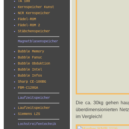
TA 100
Kernspeicher Kunst
NCR Kernspeicher
Fädel-ROM
Fädel-ROM 2
Stäbchenspeicher
Magnetblasenspeicher
Bubble Memory
Bubble Fanuc
Bubble Obduktion
Bubble Intel
Bubble Infos
Sharp CE-100BG
FBM-C128GA
Laufzeitspeicher
Die ca. 30kg gehen hau
Laufzeitspeicher
überdimensionierten Netz
Siemens LZS
im Vergleich!
Lochstreifentechnik