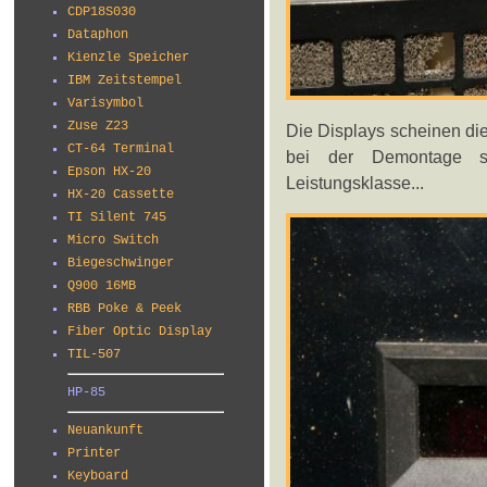
CDP18S030
Dataphon
Kienzle Speicher
IBM Zeitstempel
Varisymbol
Zuse Z23
Die Displays scheinen die
CT-64 Terminal
bei der Demontage s
Epson HX-20
Leistungsklasse...
HX-20 Cassette
TI Silent 745
Micro Switch
Biegeschwinger
Q900 16MB
RBB Poke & Peek
Fiber Optic Display
TIL-507
HP-85
Neuankunft
Printer
Keyboard