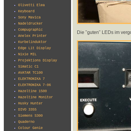
Olivetti Elea
Keyboard
Sony Mavica
Nadeldrucker
Compugraphic
Die "guten" LEDs im verg
Anelex Printer
Kurbelinduktor
Edge Lit Display
Nixie MIL
Projektions Display
Simatic C1
AVATAR TC100
ELEKTRONIKA 7
ELEKTRONIKA 7-06
Hazeltine 1500
Hazeltine Monitor
Husky Hunter
DIVO 3355
Siemens S300
Quaderno
Colour Genie