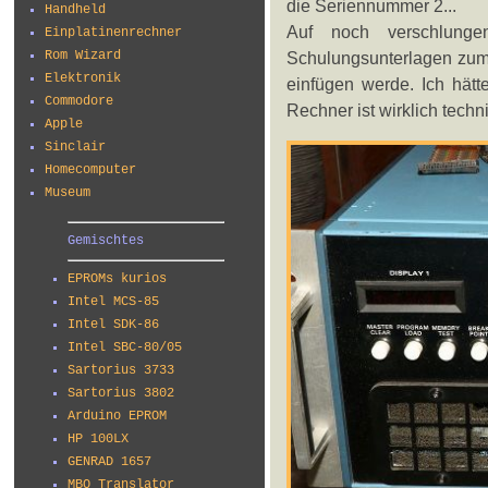
die Seriennummer 2...
Handheld
Auf noch verschlunge
Einplatinenrechner
Rom Wizard
Schulungsunterlagen zum
Elektronik
einfügen werde. Ich hät
Commodore
Rechner ist wirklich tech
Apple
Sinclair
Homecomputer
Museum
Gemischtes
EPROMs kurios
Intel MCS-85
Intel SDK-86
Intel SBC-80/05
Sartorius 3733
Sartorius 3802
Arduino EPROM
HP 100LX
GENRAD 1657
MBO Translator