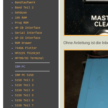
Bandlaufwerk
Band Teil 2
Gehäuse
16k RAM
Prog ROM
HP-IB Interface
Serial Interface
GP-IO Interface
Ohne Anleitung ist die Inb
ROM Drawer
7440A Plotter
HP2225 Thinkjet
HP700/92 Terminal
IBM-PC
IBM PC 5150
5150 Teil 2
5150 Teil 3
5150 Teil 4
5150 Teil 5
5150 Teil 6
5150 Teil 7