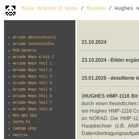
Mike McBike @ Home
/
Museum
/ Hughes H
Arcade Geschichte(n)
21.10.2024
Arcade Technikinfos
PCB Galerie
Arcade Reps A bis Z
23.10.2024 - Bilder ergän
Arcade Reps Teil 1
Arcade Reps Teil 2
Arcade Reps Teil 3
15.01.2026 - detailliert
Arcade Reps Teil 4
Arcade Reps Teil 5
{
HUGHES HMP-1116 Bit 
Arcade Reps Teil 6
Arcade Reps Teil 7
durch einen freundlichen 
Arcade Reps Teil 8
ein Hughes HMP-1116 Com
MVS NEO GEO
im NORAD. Die HMP-1116
TAITO F3
Hauptrechner (z.B. AN/F
CAPCOM CPS2
Datenübertragungsaufga
Vectrex