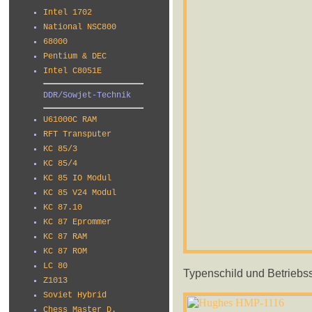
Intel 1702
National NSC800
68000
Pentium & DEC
Intel C8051E
DDR/Sowjet-Technik
U61000C RAM
RFT Transputer
KC 85/3
KC 85/4
KC 85 IO Modul
KC 85 V24 Modul
KC 87.10
KC 87 Eprommer
KC 87 RAM
KC 87 ROM
LC 80
Typenschild und Betriebsst
Z1013
Soviet Hybrid
Chess Master D.