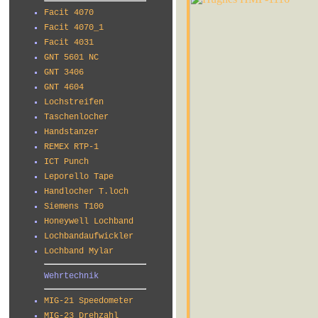
Facit 4070
Facit 4070_1
Facit 4031
GNT 5601 NC
GNT 3406
GNT 4604
Lochstreifen
Taschenlocher
Handstanzer
REMEX RTP-1
ICT Punch
Leporello Tape
Handlocher T.loch
Siemens T100
Honeywell Lochband
Lochbandaufwickler
Lochband Mylar
Wehrtechnik
MIG-21 Speedometer
MIG-23 Drehzahl