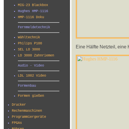
MIG-23 Blackbox
Hughes HMP-1116
HMP-1116 Doku
Fernmeldetechnik
Wähltechnik
Philips P100
Eine Hälfte Netzteil, eine 
SEL LO 3000
LO 3000 Zahnriemen
Audio - Video
LDL 1002 Video
Formenbau
Formen gießen
Drucker
Rechenmaschinen
Programmiergeräte
FPGAs
Röhren