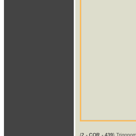
{
2 - COR - 439
} Trigonom