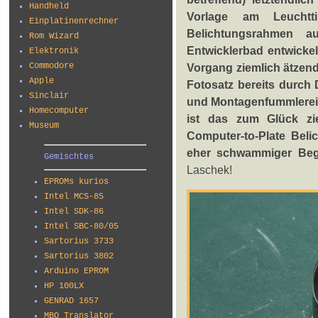
Handheld
Vorlage am Leucht
Einplatinenrechner
Belichtungsrahmen a
Rom Wizard
Entwicklerbad entwickel
Elektronik
Commodore
Vorgang ziemlich ätzend
Apple
Fotosatz bereits durch 
Sinclair
und Montagenfummlerei 
Homecomputer
ist das zum Glück z
Museum
Computer-to-Plate Beli
eher schwammiger Begri
Gemischtes
Laschek!
EPROMs kurios
Intel MCS-85
Intel SDK-86
Intel SBC-80/05
Sartorius 3733
Sartorius 3802
Arduino EPROM
HP 100LX
GENRAD 1657
MBO Translator