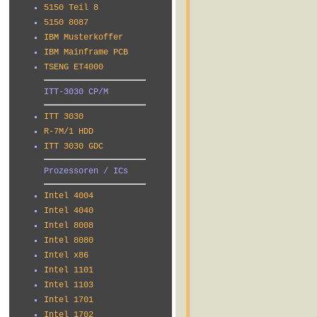
5150 Teil 8
5150 8087
IBM Musterkoffer
IBM Mainframe PCB
TSENG ET4000
ITT-3030 CP/M
ITT 3030
R-7M/1 HDD
ITT 3030 GDC
Prozessoren / ICs
Intel 4004
Intel 4040
Intel 8008
Intel 8080
Intel x86
Intel 1101
Intel 1103
Intel 1701
Intel 1702