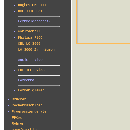
Hughes HMP-1116
HMP-1116 Doku
Fernmeldetechnik
Wähltechnik
Philips P100
SEL LO 3000
LO 3000 Zahnriemen
Audio - Video
LDL 1002 Video
Formenbau
Formen gießen
Drucker
Rechenmaschinen
Programmiergeräte
FPGAs
Röhren
Dampfmaschinen