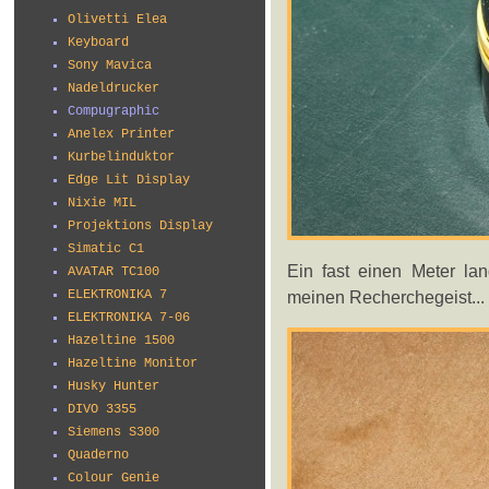
Olivetti Elea
Keyboard
Sony Mavica
Nadeldrucker
Compugraphic
Anelex Printer
Kurbelinduktor
Edge Lit Display
Nixie MIL
Projektions Display
Simatic C1
Ein fast einen Meter lan
AVATAR TC100
meinen Recherchegeist...
ELEKTRONIKA 7
ELEKTRONIKA 7-06
Hazeltine 1500
Hazeltine Monitor
Husky Hunter
DIVO 3355
Siemens S300
Quaderno
Colour Genie