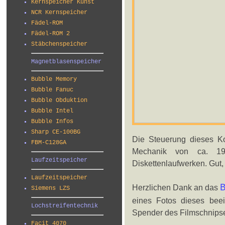
Kernspeicher Kunst
NCR Kernspeicher
Fädel-ROM
Fädel-ROM 2
Stäbchenspeicher
Magnetblasenspeicher
Bubble Memory
Bubble Fanuc
Bubble Obduktion
Bubble Intel
Bubble Infos
Sharp CE-100BG
Die Steuerung dieses Ko
FBM-C128GA
Mechanik von ca. 19
Laufzeitspeicher
Diskettenlaufwerken. Gut,
Laufzeitspeicher
Herzlichen Dank an das
Siemens LZS
eines Fotos dieses bee
Lochstreifentechnik
Spender des Filmschnipsel
Facit 4070