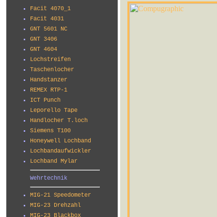
Facit 4070_1
Facit 4031
GNT 5601 NC
GNT 3406
GNT 4604
Lochstreifen
Taschenlocher
Handstanzer
REMEX RTP-1
ICT Punch
Leporello Tape
Handlocher T.loch
Siemens T100
Honeywell Lochband
Lochbandaufwickler
Lochband Mylar
Wehrtechnik
MIG-21 Speedometer
MIG-23 Drehzahl
MIG-23 Blackbox