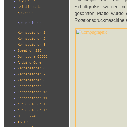
Raycorder
Schriftgrößen wurden mit 
Cristie Data
gesamten Platte wurde 
Recorder
Rotationsdruckmaschine e
Kernspeicher
Kernspeicher 1
Kernspeicher 2
Kernspeicher 3
Soemtron 220
Burroughs C3300
Arduino Core
Kernspeicher 6
Kernspeicher 7
Kernspeicher 8
Kernspeicher 9
Kernspeicher 10
Kernspeicher 11
Kernspeicher 12
Kernspeicher 13
DEC H-224B
TA 100