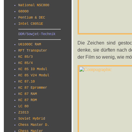
National NSC800
68000
Pentium & DEC
Intel C8051E
DDR/Sowjet-Technik
Die Zeichen sind gestoch
U61000C RAM
denke, sie dürften nach 
RFT Transputer
der Film so wenig, wie m
KC 85/3
KC 85/4
KC 85 IO Modul
KC 85 V24 Modul
KC 87.10
KC 87 Eprommer
KC 87 RAM
KC 87 ROM
LC 80
Z1013
Soviet Hybrid
Chess Master D.
Chess Master