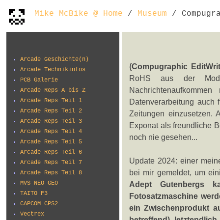
Mike McBike @ Home
/
Museum
/ Compugra
Arcade Geschichte(n)
{
Compugraphic EditWrit
Arcade Technikinfos
RoHS aus der Mode
PCB Galerie
Nachrichtenaufkommen 
Arcade Reps A bis Z
Arcade Reps Teil 1
Datenverarbeitung auch f
Arcade Reps Teil 2
Zeitungen einzusetzen.
Arcade Reps Teil 3
Exponat als freundliche B
Arcade Reps Teil 4
noch nie gesehen...
Arcade Reps Teil 5
Arcade Reps Teil 6
Update 2024: einer meine
Arcade Reps Teil 7
bei mir gemeldet, um eini
Arcade Reps Teil 8
MVS NEO GEO
Adept Gutenbergs k
TAITO F3
Fotosatzmaschine werde
CAPCOM CPS2
ein Zwischenprodukt au
Vectrex
betreffend) letztendli