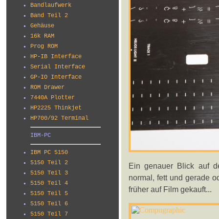
Bandlaufwerk
Band Teil 2
Gehäuse
16k RAM
Prog ROM
HP-IB Interface
Serial Interface
GP-IO Interface
ROM Drawer
7440A Plotter
HP2225 Thinkjet
HP700/92 Terminal
IBM-PC
IBM PC 5150
5150 Teil 2
Ein genauer Blick auf den
5150 Teil 3
normal, fett und gerade o
5150 Teil 4
früher auf Film gekauft...
5150 Teil 5
5150 Teil 6
5150 Teil 7