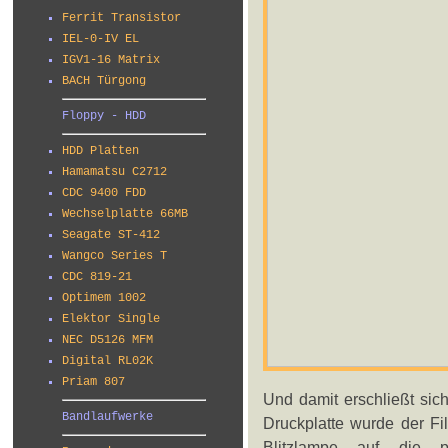
Ferrit Transistor
IEL-0-IV EL
IGV1-16 Matrix
BACH Türgong
Floppy - HDD
HDD Platten
Hamamatsu C2712
CDC 9400 FDD
Wechselplatte 66MB
Seagate ST-412
Wangco Series T
CDC 819-21
Optimem 1002
Elektor Single
NEC D5126 MFM
Digital RL02K
Priam 807
Und damit erschließt sic
Bandlaufwerke
Druckplatte wurde der Fi
Blitzlampe auf die pho