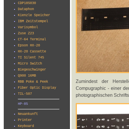
CDP18S030
Dataphon
Kienzle Speicher
IBM Zeitstempel
Varisymbol
Zuse Z23
CT-64 Terminal
Epson HX-20
HX-20 Cassette
TI Silent 745
Micro Switch
Biegeschwinger
Q900 16MB
Zumindest der Herstell
RBB Poke & Peek
Compugraphic - einer der
Fiber Optic Display
TIL-507
photographischen Schrifts
HP-85
Neuankunft
Printer
Keyboard