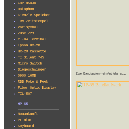
CDP18S030
Dataphon
Kienzle Speicher
IBM Zeitstempel
Varisymbol
Zuse Z23
CT-64 Terminal
Epson HX-20
HX-20 Cassette
TI Silent 745
Micro Switch
Biegeschwinger
Zwei Bandspulen - ein Antriebsrad...
Q900 16MB
RBB Poke & Peek
Fiber Optic Display
TIL-507
HP-85
Neuankunft
Printer
Keyboard