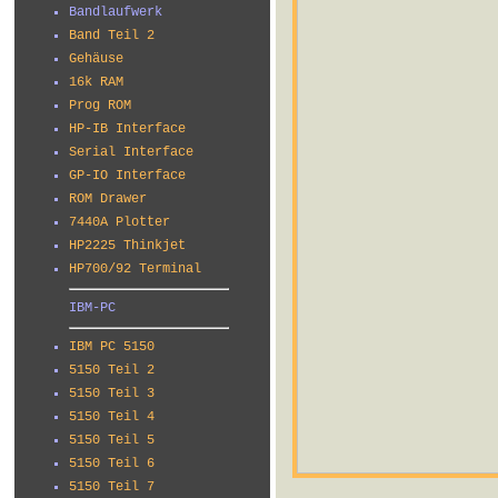
Bandlaufwerk
Band Teil 2
Gehäuse
16k RAM
Prog ROM
HP-IB Interface
Serial Interface
GP-IO Interface
ROM Drawer
7440A Plotter
HP2225 Thinkjet
HP700/92 Terminal
IBM-PC
IBM PC 5150
5150 Teil 2
5150 Teil 3
5150 Teil 4
5150 Teil 5
5150 Teil 6
5150 Teil 7