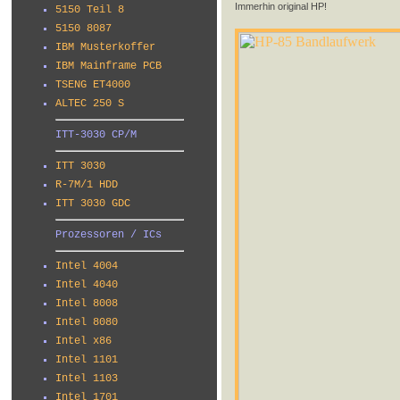
Immerhin original HP!
5150 Teil 8
5150 8087
IBM Musterkoffer
IBM Mainframe PCB
TSENG ET4000
ALTEC 250 S
ITT-3030 CP/M
ITT 3030
R-7M/1 HDD
ITT 3030 GDC
Prozessoren / ICs
Intel 4004
Intel 4040
Intel 8008
Intel 8080
Intel x86
Intel 1101
Intel 1103
Intel 1701