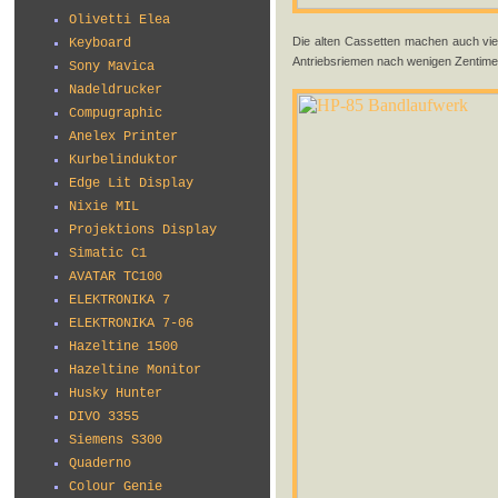
Olivetti Elea
Die alten Cassetten machen auch viel
Keyboard
Antriebsriemen nach wenigen Zentimete
Sony Mavica
Nadeldrucker
Compugraphic
Anelex Printer
Kurbelinduktor
Edge Lit Display
Nixie MIL
Projektions Display
Simatic C1
AVATAR TC100
ELEKTRONIKA 7
ELEKTRONIKA 7-06
Hazeltine 1500
Hazeltine Monitor
Husky Hunter
DIVO 3355
Siemens S300
Quaderno
Colour Genie