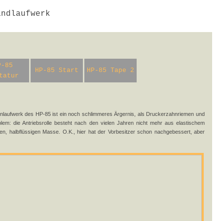
ndlaufwerk
P-85
HP-85 Start
HP-85 Tape 2
tatur
nlaufwerk des HP-85 ist ein noch schlimmeres Ärgernis, als Druckerzahnriemen und
em: die Antriebsrolle besteht nach den vielen Jahren nicht mehr aus elastischem
gen, halbflüssigen Masse. O.K., hier hat der Vorbesitzer schon nachgebessert, aber