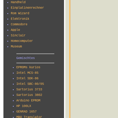
Handheld
Einplatinenrechner
Rom Wizard
Elektronik
Commodore
Apple
Sinclair
Homecomputer
Museum
Gemischtes
EPROMs kurios
Intel MCS-85
Intel SDK-86
Intel SBC-80/05
Sartorius 3733
Sartorius 3802
Arduino EPROM
HP 100LX
GENRAD 1657
MBO Translator