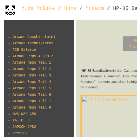
Mike McBike @ Home
/
Museum
/ HP-85 Ba
Arcade Geschichte(n)
H
Arcade Technikinfos
Tas
PCB Galerie
Arcade Reps A bis Z
Arcade Reps Teil 1
Arcade Reps Teil 2
{
HP-85 Bandlaufwerk
} das Cassette
Arcade Reps Teil 3
Tastenstempel zusammen...Das Probl
Arcade Reps Teil 4
Kunststoff, sondern aus einer klebri
nicht genug...
Arcade Reps Teil 5
Arcade Reps Teil 6
Arcade Reps Teil 7
Arcade Reps Teil 8
MVS NEO GEO
TAITO F3
CAPCOM CPS2
Vectrex