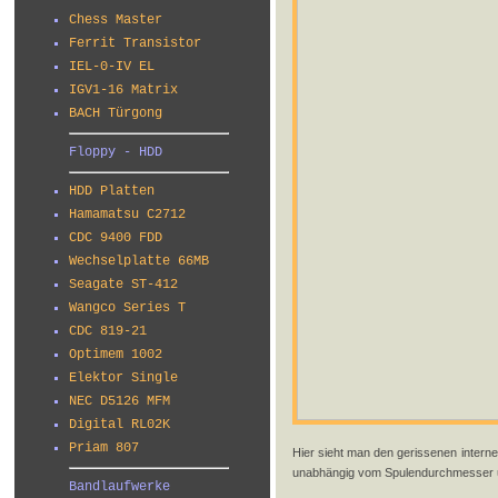
Chess Master
Ferrit Transistor
IEL-0-IV EL
IGV1-16 Matrix
BACH Türgong
Floppy - HDD
HDD Platten
Hamamatsu C2712
CDC 9400 FDD
Wechselplatte 66MB
Seagate ST-412
Wangco Series T
CDC 819-21
Optimem 1002
Elektor Single
NEC D5126 MFM
Digital RL02K
Priam 807
Hier sieht man den gerissenen internen
unabhängig vom Spulendurchmesser un
Bandlaufwerke