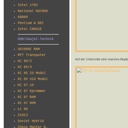
Intel 1702
National NSC800
68000
Pentium & DEC
Intel C8051E
DDR/Sowjet-Technik
U61000C RAM
RFT Transputer
Auf der Unterseite eine massive Aluplat
KC 85/3
KC 85/4
KC 85 IO Modul
KC 85 V24 Modul
KC 87.10
KC 87 Eprommer
KC 87 RAM
KC 87 ROM
LC 80
Z1013
Soviet Hybrid
Chess Master D.