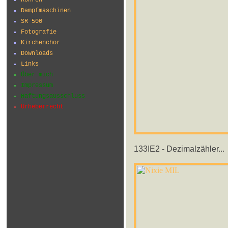
Dampfmaschinen
SR 500
Fotografie
Kirchenchor
Downloads
Links
Über mich
Impressum
Haftungsausschluss
Urheberrecht
133IE2 - Dezimalzähler...