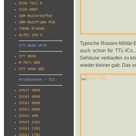
5150 Teil 8
5150 8087
IBM Musterkoffer
IBM Mainframe PCB
TSENG ET4000
ALTEC 250 S
Typische Russen-Militär-
ITT-3030 CP/M
auch schon für TTL-ICs..
ITT 3030
Gehäuse verkaufen zu kön
R-7M/1 HDD
wieder kleiner gab. Das ver
ITT 3030 GDC
Prozessoren / ICs
Intel 4004
Intel 4040
Intel 8008
Intel 8080
Intel x86
Intel 1101
Intel 1103
Intel 1701