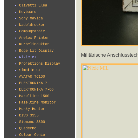
Olivetti Elea
Keyboard
Sony Mavica
Nadeldrucker
Compugraphic
Anelex Printer
Kurbelinduktor
Edge Lit Display
Militärische Anschlusstech
Nixie MIL
Projektions Display
Simatic C1
AVATAR TC100
ELEKTRONIKA 7
ELEKTRONIKA 7-06
Hazeltine 1500
Hazeltine Monitor
Husky Hunter
DIVO 3355
Siemens S300
Quaderno
Colour Genie