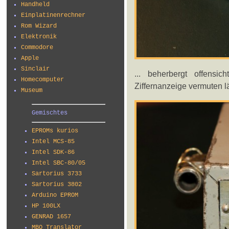
Handheld
Einplatinenrechner
Rom Wizard
Elektronik
Commodore
Apple
Sinclair
... beherbergt offensic
Homecomputer
Ziffernanzeige vermuten lä
Museum
Gemischtes
EPROMs kurios
Intel MCS-85
Intel SDK-86
Intel SBC-80/05
Sartorius 3733
Sartorius 3802
Arduino EPROM
HP 100LX
GENRAD 1657
MBO Translator