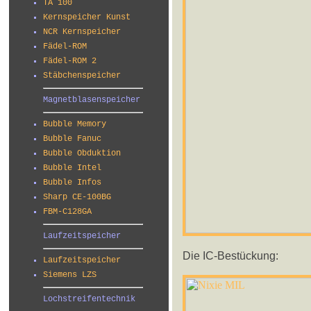
TA 100
Kernspeicher Kunst
NCR Kernspeicher
Fädel-ROM
Fädel-ROM 2
Stäbchenspeicher
Magnetblasenspeicher
Bubble Memory
Bubble Fanuc
Bubble Obduktion
Bubble Intel
Bubble Infos
Sharp CE-100BG
FBM-C128GA
Laufzeitspeicher
Die IC-Bestückung:
Laufzeitspeicher
Siemens LZS
Lochstreifentechnik