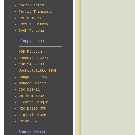
Chess Master
Ferrit Transistor
IEL-0-IV EL
IGV1-16 Matrix
BACH Türgong
Floppy - HDD
HDD Platten
Hamamatsu C2712
CDC 9400 FDD
Wechselplatte 66MB
Seagate ST-412
Wangco Series T
CDC 819-21
Optimem 1002
Elektor Single
NEC D5126 MFM
Digital RL02K
Priam 807
Bandlaufwerke