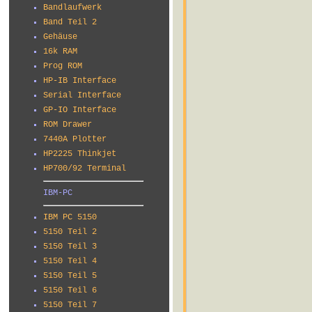
Bandlaufwerk
Band Teil 2
Gehäuse
16k RAM
Prog ROM
HP-IB Interface
Serial Interface
GP-IO Interface
ROM Drawer
7440A Plotter
HP2225 Thinkjet
HP700/92 Terminal
IBM-PC
IBM PC 5150
5150 Teil 2
5150 Teil 3
5150 Teil 4
5150 Teil 5
5150 Teil 6
5150 Teil 7