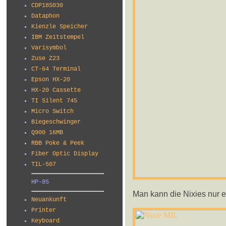
CDP18S030
Dataphon
Kienzle Speicher
IBM Zeitstempel
Varisymbol
Zuse Z23
CT-64 Terminal
Epson HX-20
HX-20 Cassette
TI Silent 745
Micro Switch
Biegeschwinger
Q900 16MB
RBB Poke & Peek
Fiber Optic Display
TIL-507
HP-85
Man kann die Nixies nur er
Neuankunft
Printer
Keyboard