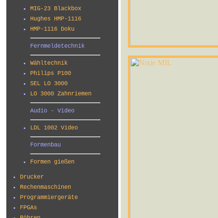
MIG-23 Blackbox
Hughes HMP-1116
HMP-1116 Doku
Fernmeldetechnik
Wähltechnik
Philips P100
SEL LO 3000
LO 3000 Zahnriemen
Audio - Video
LDL 1002 Video
Formenbau
Formen gießen
Drucker
Rechenmaschinen
Programmiergeräte
FPGAs
Röhren