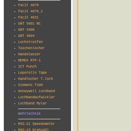
Facit 4070
Facit 4070_1
Facit 4031
GNT 5601 NC
GNT 3406
GNT 4604
Lochstreifen
Taschenlocher
Handstanzer
REMEX RTP-1
ICT Punch
Leporello Tape
Handlocher T.loch
Siemens T100
Honeywell Lochband
Lochbandaufwickler
Lochband Mylar
Wehrtechnik
MIG-21 Speedometer
MIG-23 Drehzahl