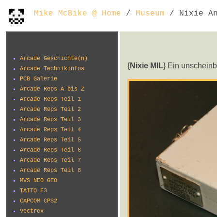
Mike McBike @ Home
/
Museum
/ Nixie An
Arcade Geschichte(n)
{
Nixie MIL
} Ein unscheinb
Arcade Technikinfos
PCB Galerie
Arcade Reps A bis Z
Arcade Reps Teil 1
Arcade Reps Teil 2
Arcade Reps Teil 3
Arcade Reps Teil 4
Arcade Reps Teil 5
Arcade Reps Teil 6
Arcade Reps Teil 7
Arcade Reps Teil 8
MVS NEO GEO
TAITO F3
CAPCOM CPS2
Vectrex