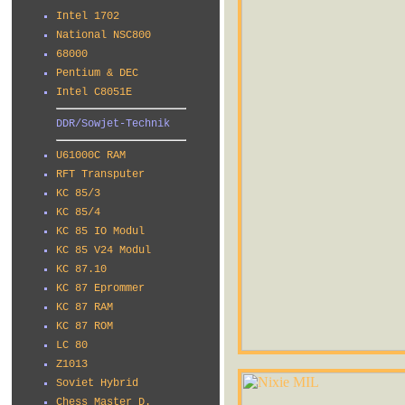
Intel 1702
National NSC800
68000
Pentium & DEC
Intel C8051E
DDR/Sowjet-Technik
U61000C RAM
RFT Transputer
KC 85/3
KC 85/4
KC 85 IO Modul
KC 85 V24 Modul
KC 87.10
KC 87 Eprommer
KC 87 RAM
KC 87 ROM
LC 80
Z1013
Soviet Hybrid
Chess Master D.