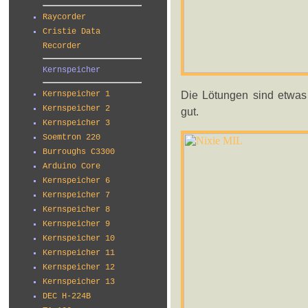
Raycorder
Cristie Data
Recorder
Kernspeicher
Die Lötungen sind etwas g
Kernspeicher 1
Kernspeicher 2
gut.
Kernspeicher 3
Soemtron 220
Burroughs C3300
Arduino Core
Kernspeicher 6
Kernspeicher 7
Kernspeicher 8
Kernspeicher 9
Kernspeicher 10
Kernspeicher 11
Kernspeicher 12
Kernspeicher 13
DEC H-224B