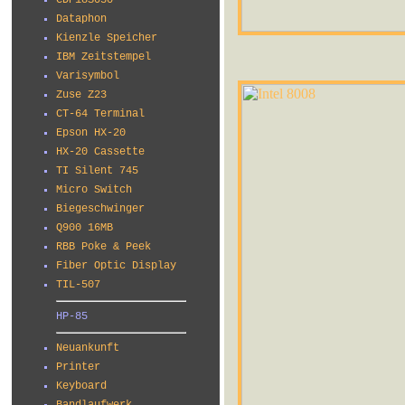
CDP18S030
Dataphon
Kienzle Speicher
IBM Zeitstempel
Varisymbol
Zuse Z23
CT-64 Terminal
Epson HX-20
HX-20 Cassette
TI Silent 745
Micro Switch
Biegeschwinger
Q900 16MB
RBB Poke & Peek
Fiber Optic Display
TIL-507
HP-85
Neuankunft
Printer
Keyboard