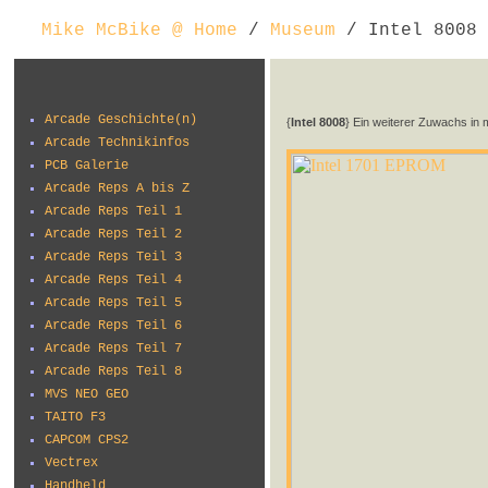
Mike McBike @ Home
/
Museum
/ Intel 8008
Arcade Geschichte(n)
{
Intel 8008
} Ein weiterer Zuwachs in
Arcade Technikinfos
PCB Galerie
Arcade Reps A bis Z
Arcade Reps Teil 1
Arcade Reps Teil 2
Arcade Reps Teil 3
Arcade Reps Teil 4
Arcade Reps Teil 5
Arcade Reps Teil 6
Arcade Reps Teil 7
Arcade Reps Teil 8
MVS NEO GEO
TAITO F3
CAPCOM CPS2
Vectrex
Handheld