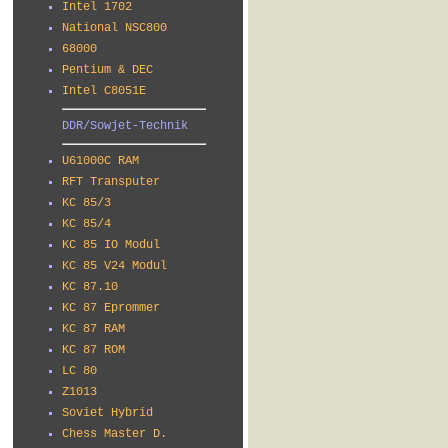
Intel 1702
National NSC800
68000
Pentium & DEC
Intel C8051E
DDR/Sowjet-Technik
U61000C RAM
RFT Transputer
KC 85/3
KC 85/4
KC 85 IO Modul
KC 85 V24 Modul
KC 87.10
KC 87 Eprommer
KC 87 RAM
KC 87 ROM
LC 80
Z1013
Soviet Hybrid
Chess Master D.