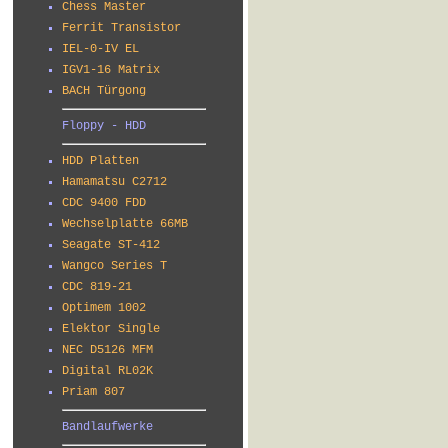
Chess Master
Ferrit Transistor
IEL-0-IV EL
IGV1-16 Matrix
BACH Türgong
Floppy - HDD
HDD Platten
Hamamatsu C2712
CDC 9400 FDD
Wechselplatte 66MB
Seagate ST-412
Wangco Series T
CDC 819-21
Optimem 1002
Elektor Single
NEC D5126 MFM
Digital RL02K
Priam 807
Bandlaufwerke