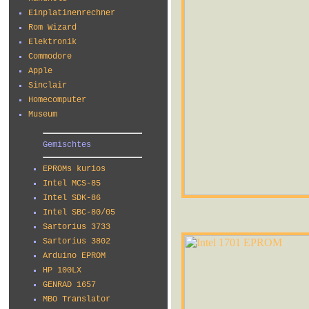
Einplatinenrechner
Rom Wizard
Elektronik
Commodore
Apple
Sinclair
Homecomputer
Museum
Gemischtes
EPROMs kurios
Intel MCS-85
Intel SDK-86
Intel SBC-80/05
Sartorius 3733
Sartorius 3802
Arduino EPROM
HP 100LX
GENRAD 1657
MBO Translator