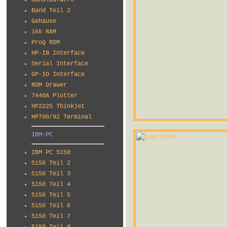
Bandlaufwerk
Band Teil 2
Gehäuse
16k RAM
Prog ROM
HP-IB Interface
Serial Interface
GP-IO Interface
ROM Drawer
7440A Plotter
HP2225 Thinkjet
HP700/92 Terminal
IBM-PC
IBM PC 5150
5150 Teil 2
5150 Teil 3
5150 Teil 4
5150 Teil 5
5150 Teil 6
5150 Teil 7