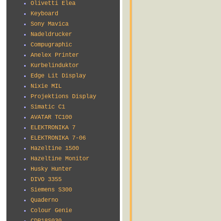
Olivetti Elea
Keyboard
Sony Mavica
Nadeldrucker
Compugraphic
Anelex Printer
Kurbelinduktor
Edge Lit Display
Nixie MIL
Projektions Display
Simatic C1
AVATAR TC100
ELEKTRONIKA 7
ELEKTRONIKA 7-06
Hazeltine 1500
Hazeltine Monitor
Husky Hunter
DIVO 3355
Siemens S300
Quaderno
Colour Genie