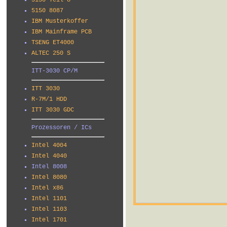
5150 Teil 8
5150 8087
IBM Musterkoffer
IBM Mainframe PCB
TSENG ET4000
ALTEC 250 S
ITT-3030 CP/M
ITT 3030
R-7M/1 HDD
ITT 3030 GDC
Prozessoren / ICs
Intel 4004
Intel 4040
Intel 8008
Intel 8080
Intel x86
Intel 1101
Intel 1103
Intel 1701