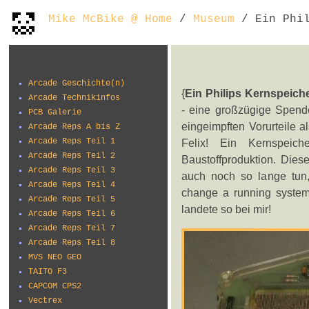
Mike McBike @ Home
/
Museum
/ Ein Phil
Arcade Geschichte(n)
{
Ein Philips Kernspeich
Arcade Technikinfos
- eine großzügige Spende
PCB Galerie
eingeimpften Vorurteile 
Arcade Reps A bis Z
Arcade Reps Teil 1
Felix! Ein Kernspeic
Arcade Reps Teil 2
Baustoffproduktion. Dies
Arcade Reps Teil 3
auch noch so lange tun,
Arcade Reps Teil 4
change a running system!
Arcade Reps Teil 5
landete so bei mir!
Arcade Reps Teil 6
Arcade Reps Teil 7
Arcade Reps Teil 8
MVS NEO GEO
TAITO F3
CAPCOM CPS2
Vectrex