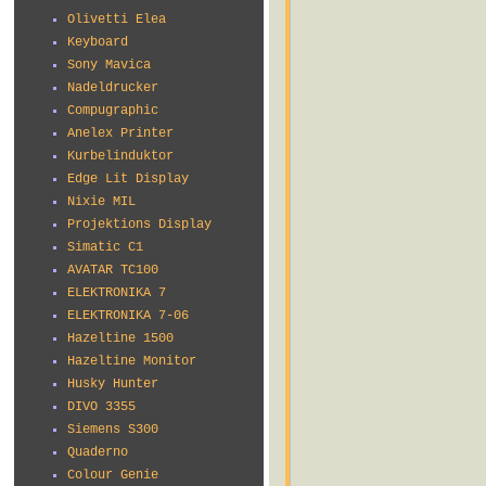
Olivetti Elea
Keyboard
Sony Mavica
Nadeldrucker
Compugraphic
Anelex Printer
Kurbelinduktor
Edge Lit Display
Nixie MIL
Projektions Display
Simatic C1
AVATAR TC100
ELEKTRONIKA 7
ELEKTRONIKA 7-06
Hazeltine 1500
Hazeltine Monitor
Husky Hunter
DIVO 3355
Siemens S300
Quaderno
Colour Genie