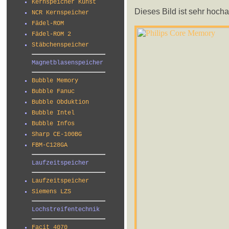
Kernspeicher Kunst
Dieses Bild ist sehr hocha
NCR Kernspeicher
Fädel-ROM
Fädel-ROM 2
Stäbchenspeicher
Magnetblasenspeicher
Bubble Memory
Bubble Fanuc
Bubble Obduktion
Bubble Intel
Bubble Infos
Sharp CE-100BG
FBM-C128GA
Laufzeitspeicher
Laufzeitspeicher
Siemens LZS
Lochstreifentechnik
Facit 4070