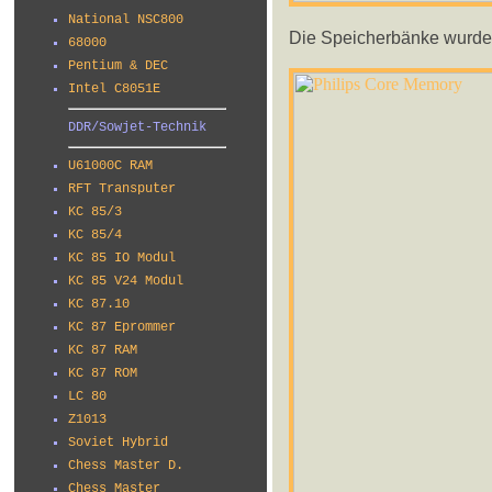
National NSC800
Die Speicherbänke wurde
68000
Pentium & DEC
Intel C8051E
DDR/Sowjet-Technik
U61000C RAM
RFT Transputer
KC 85/3
KC 85/4
KC 85 IO Modul
KC 85 V24 Modul
KC 87.10
KC 87 Eprommer
KC 87 RAM
KC 87 ROM
LC 80
Z1013
Soviet Hybrid
Chess Master D.
Chess Master