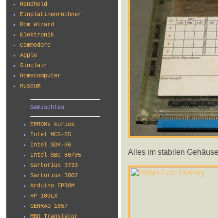
Handheld
Einplatinenrechner
Rom Wizard
Elektronik
Commodore
Apple
Sinclair
Homecomputer
Museum
Gemischtes
EPROMs kurios
Intel MCS-85
Intel SDK-86
Alles im stabilen Gehäus
Intel SBC-80/05
Sartorius 3733
Sartorius 3802
Arduino EPROM
HP 100LX
GENRAD 1657
MBO Translator