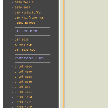
5150 Teil 8
5150 8087
IBM Musterkoffer
IBM Mainframe PCB
TSENG ET4000
ITT-3030 CP/M
ITT 3030
R-7M/1 HDD
ITT 3030 GDC
Prozessoren / ICs
Intel 4004
Intel 4040
Intel 8008
Intel 8080
Intel x86
Intel 1101
Intel 1103
Intel 1701
Intel 1702