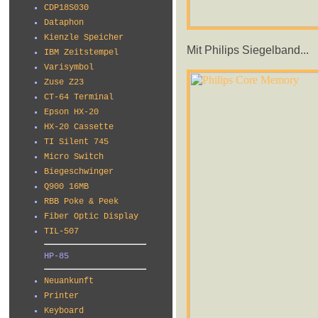
CDP18S030
Dataphon
Kienzle Speicher
Mit Philips Siegelband...
IBM Zeitstempel
Varisymbol
Zuse Z23
CT-64 Terminal
Epson HX-20
HX-20 Cassette
TI Silent 745
Micro Switch
Biegeschwinger
Q900 16MB
RBB Poke & Peek
Fiber Optic Display
TIL-507
HP-85
Neuankunft
Printer
Keyboard