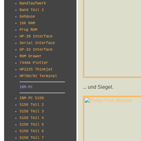
Bandlaufwerk
Band Teil 2
Gehäuse
16k RAM
Prog ROM
HP-IB Interface
Serial Interface
GP-IO Interface
ROM Drawer
7440A Plotter
HP2225 Thinkjet
HP700/92 Terminal
... und Siegel.
IBM-PC
IBM PC 5150
5150 Teil 2
5150 Teil 3
5150 Teil 4
5150 Teil 5
5150 Teil 6
5150 Teil 7