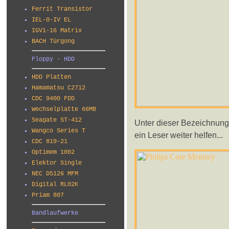
Ferrit Transistor
IEL-0-IV EL
IGV1-16 Matrix
BACH Türgong
Floppy - HDD
HDD Platten
Hamamatsu C2712
CDC 9400 FDD
Wechselplatte 66MB
Seagate ST-412
Unter dieser Bezeichnung fi
Wangco Series T
ein Leser weiter helfen...
CDC 819-21
Optimem 1002
Elektor Single
NEC D5126 MFM
Digital RL02K
Priam 807
Bandlaufwerke