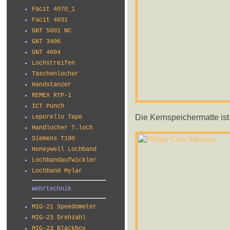
Facit 4070_1
Facit 4031
GNT 5601 NC
GNT 3406
GNT 4604
Lochstreifen
Taschenlocher
Handstanzer
REMEX RTP-1
ICT Punch
Die Kernspeichermatte ist 
Leporello Tape
Handlocher T.loch
Siemens T100
Honeywell Lochband
Lochbandaufwickler
Lochband Mylar
Wehrtechnik
MIG-21 Speedometer
MIG-23 Drehzahl
MIG-23 Blackbox