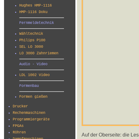
Hughes HMP-1116
HMP-1116 Doku
Fernmeldetechnik
Wähltechnik
Philips P100
SEL LO 3000
LO 3000 Zahnriemen
Audio - Video
LDL 1002 Video
Formenbau
Formen gießen
Drucker
Rechenmaschinen
Programmiergeräte
FPGAs
Röhren
Auf der Oberseite: die Les
Dampfmaschinen