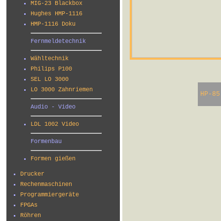
MIG-23 Blackbox
Hughes HMP-1116
HMP-1116 Doku
Fernmeldetechnik
Wähltechnik
Philips P100
SEL LO 3000
LO 3000 Zahnriemen
HP-85
Audio - Video
LDL 1002 Video
Formenbau
Formen gießen
Drucker
Rechenmaschinen
Programmiergeräte
FPGAs
Röhren