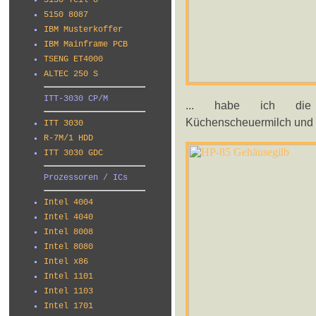
5150 Teil 8
5150 8087
IBM Musterkoffer
IBM Mainframe PCB
TSENG ET4000
ALTEC 250 S
ITT-3030 CP/M
... habe ich die Sc
Küchenscheuermilch und ei
ITT 3030
R-7M/1 HDD
ITT 3030 GDC
Prozessoren / ICs
Intel 4004
Intel 4040
Intel 8008
Intel 8080
Intel x86
Intel 1101
Intel 1103
Intel 1701