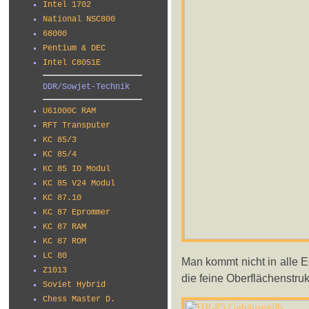
Intel 1702
National NSC800
68000
Pentium & DEC
Intel C8051E
DDR/Sowjet-Technik
U61000C RAM
RFT Transputer
KC 85/3
KC 85/4
KC 85 IO Modul
KC 85 V24 Modul
KC 87.10
KC 87 Eprommer
KC 87 RAM
KC 87 ROM
LC 80
Man kommt nicht in alle 
Z1013
die feine Oberflächenstruk
Soviet Hybrid
Chess Master D.