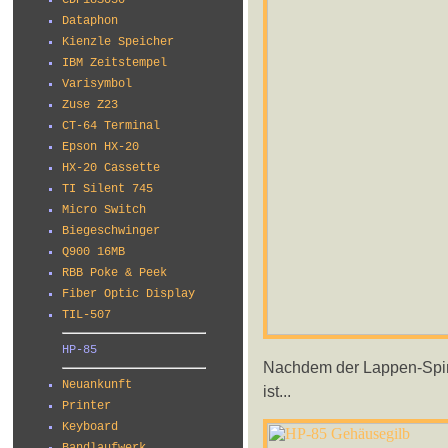
CDP18S030
Dataphon
Kienzle Speicher
IBM Zeitstempel
Varisymbol
Zuse Z23
CT-64 Terminal
Epson HX-20
HX-20 Cassette
TI Silent 745
Micro Switch
Biegeschwinger
Q900 16MB
RBB Poke & Peek
Fiber Optic Display
TIL-507
HP-85
Nachdem der Lappen-Spiri
Neuankunft
ist...
Printer
Keyboard