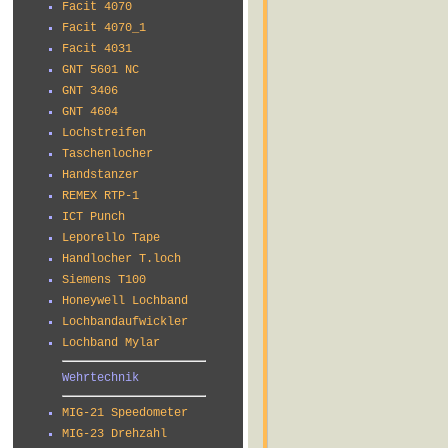
Facit 4070
Facit 4070_1
Facit 4031
GNT 5601 NC
GNT 3406
GNT 4604
Lochstreifen
Taschenlocher
Handstanzer
REMEX RTP-1
ICT Punch
Leporello Tape
Handlocher T.loch
Siemens T100
Honeywell Lochband
Lochbandaufwickler
Lochband Mylar
Wehrtechnik
MIG-21 Speedometer
MIG-23 Drehzahl