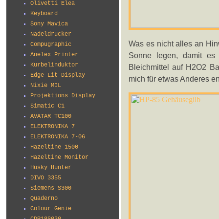
Olivetti Elea
Keyboard
Sony Mavica
Nadeldrucker
Was es nicht alles an Hi
Compugraphic
Sonne legen, damit es a
Anelex Printer
Kurbelinduktor
Bleichmittel auf H2O2 Bas
Edge Lit Display
mich für etwas Anderes e
Nixie MIL
Projektions Display
Simatic C1
AVATAR TC100
ELEKTRONIKA 7
ELEKTRONIKA 7-06
Hazeltine 1500
Hazeltine Monitor
Husky Hunter
DIVO 3355
Siemens S300
Quaderno
Colour Genie