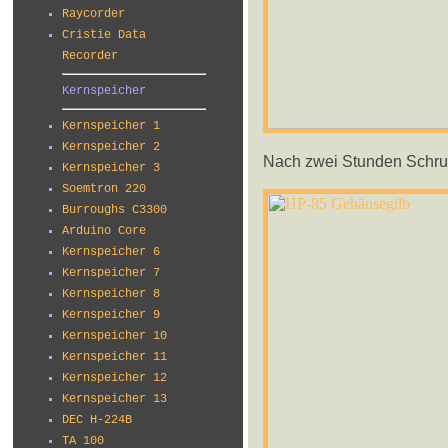
Raycorder
Cristie Data
Recorder
Kernspeicher
Kernspeicher 1
Kernspeicher 2
Nach zwei Stunden Schrub
Kernspeicher 3
Soemtron 220
Burroughs C3300
Arduino Core
Kernspeicher 6
Kernspeicher 7
Kernspeicher 8
Kernspeicher 9
Kernspeicher 10
Kernspeicher 11
Kernspeicher 12
Kernspeicher 13
DEC H-224B
TA 100