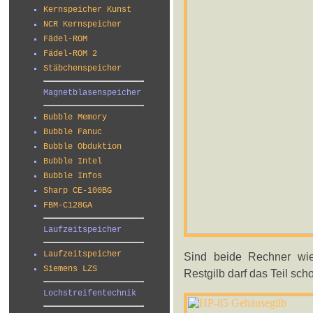
Kernspeicher Kunst
NCR Kernspeicher
Fädel-ROM
Fädel-ROM 2
Stäbchenspeicher
Magnetblasenspeicher
Bubble Memory
Bubble Fanuc
Bubble Obduktion
Bubble Intel
Bubble Infos
Sharp CE-100BG
FBM-C128GA
Laufzeitspeicher
Laufzeitspeicher
Sind beide Rechner wied
Siemens LZS
Restgilb darf das Teil sch
Lochstreifentechnik