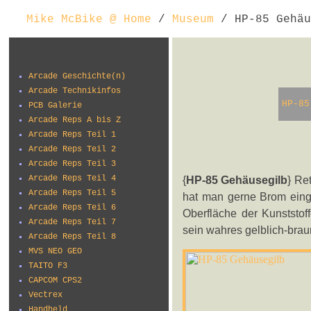
Mike McBike @ Home
/
Museum
/ HP-85 Gehäu
Arcade Geschichte(n)
Arcade Technikinfos
HP-85
PCB Galerie
Arcade Reps A bis Z
Arcade Reps Teil 1
Arcade Reps Teil 2
Arcade Reps Teil 3
Arcade Reps Teil 4
{
HP-85 Gehäusegilb
} Re
Arcade Reps Teil 5
hat man gerne Brom einge
Arcade Reps Teil 6
Oberfläche der Kunststof
Arcade Reps Teil 7
sein wahres gelblich-braun
Arcade Reps Teil 8
MVS NEO GEO
TAITO F3
CAPCOM CPS2
Vectrex
Handheld