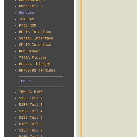
Bandlaufwerk
Band Teil 2
Gehäuse
16k RAM
Prog ROM
HP-IB Interface
Serial Interface
GP-IO Interface
ROM Drawer
7440A Plotter
HP2225 Thinkjet
HP700/92 Terminal
IBM-PC
IBM PC 5150
5150 Teil 2
5150 Teil 3
5150 Teil 4
5150 Teil 5
5150 Teil 6
5150 Teil 7