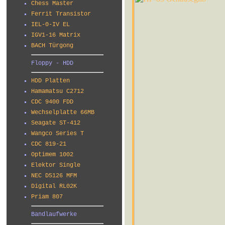
Chess Master
Ferrit Transistor
IEL-0-IV EL
IGV1-16 Matrix
BACH Türgong
Floppy - HDD
HDD Platten
Hamamatsu C2712
CDC 9400 FDD
Wechselplatte 66MB
Seagate ST-412
Wangco Series T
CDC 819-21
Optimem 1002
Elektor Single
NEC D5126 MFM
Digital RL02K
Priam 807
Bandlaufwerke