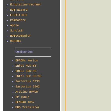
Einplatinenrechner
Rom Wizard
Elektronik
Commodore
Apple
Sinclair
Homecomputer
Museum
Gemischtes
EPROMs kurios
Intel MCS-85
Intel SDK-86
Intel SBC-80/05
Sartorius 3733
Sartorius 3802
Arduino EPROM
HP 100LX
GENRAD 1657
MBO Translator