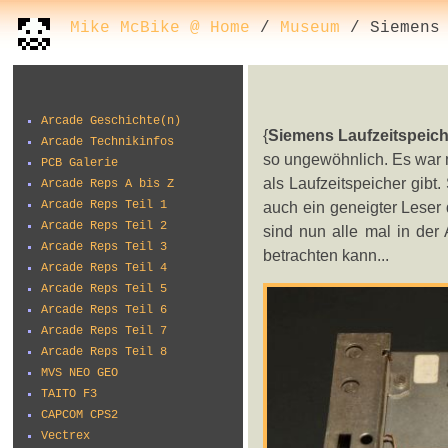
Mike McBike @ Home
/
Museum
/ Siemens 
Arcade Geschichte(n)
{
Siemens Laufzeitspeic
Arcade Technikinfos
so ungewöhnlich. Es war 
PCB Galerie
als Laufzeitspeicher gibt.
Arcade Reps A bis Z
Arcade Reps Teil 1
auch ein geneigter Leser d
Arcade Reps Teil 2
sind nun alle mal in de
Arcade Reps Teil 3
betrachten kann...
Arcade Reps Teil 4
Arcade Reps Teil 5
Arcade Reps Teil 6
Arcade Reps Teil 7
Arcade Reps Teil 8
MVS NEO GEO
TAITO F3
CAPCOM CPS2
Vectrex