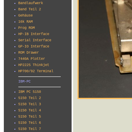
Bandlaufwerk
Band Teil 2
Gehäuse
16k RAM
Prog ROM
HP-IB Interface
Serial Interface
GP-IO Interface
ROM Drawer
7440A Plotter
HP2225 Thinkjet
HP700/92 Terminal
IBM-PC
IBM PC 5150
5150 Teil 2
5150 Teil 3
5150 Teil 4
5150 Teil 5
5150 Teil 6
5150 Teil 7