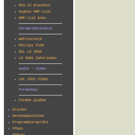
MIG-23 Blackbox
Hughes HMP-1116
HMP-1116 Doku
Fernmeldetechnik
Wähltechnik
Philips P100
SEL LO 3000
LO 3000 Zahnriemen
Audio - Video
LDL 1002 Video
Formenbau
Formen gießen
Drucker
Rechenmaschinen
Programmiergeräte
FPGAs
Röhren