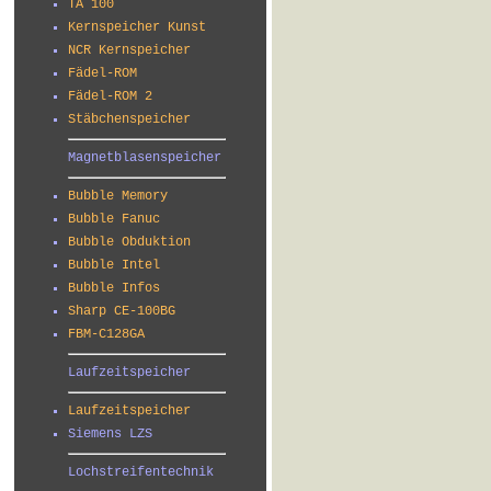
TA 100
Kernspeicher Kunst
NCR Kernspeicher
Fädel-ROM
Fädel-ROM 2
Stäbchenspeicher
Magnetblasenspeicher
Bubble Memory
Bubble Fanuc
Bubble Obduktion
Bubble Intel
Bubble Infos
Sharp CE-100BG
FBM-C128GA
Laufzeitspeicher
Laufzeitspeicher
Siemens LZS
Lochstreifentechnik