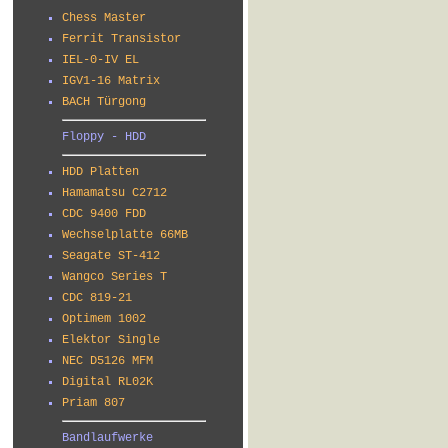
Chess Master
Ferrit Transistor
IEL-0-IV EL
IGV1-16 Matrix
BACH Türgong
Floppy - HDD
HDD Platten
Hamamatsu C2712
CDC 9400 FDD
Wechselplatte 66MB
Seagate ST-412
Wangco Series T
CDC 819-21
Optimem 1002
Elektor Single
NEC D5126 MFM
Digital RL02K
Priam 807
Bandlaufwerke