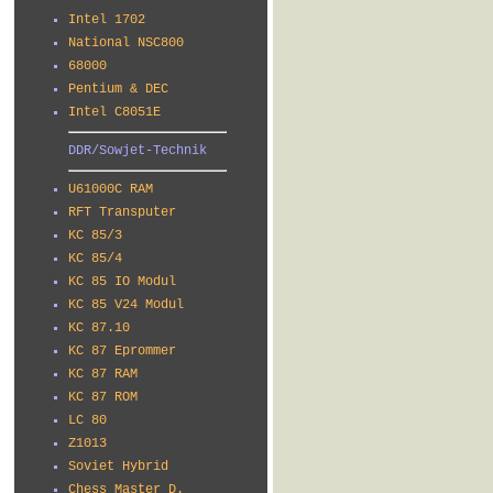
Intel 1702
National NSC800
68000
Pentium & DEC
Intel C8051E
DDR/Sowjet-Technik
U61000C RAM
RFT Transputer
KC 85/3
KC 85/4
KC 85 IO Modul
KC 85 V24 Modul
KC 87.10
KC 87 Eprommer
KC 87 RAM
KC 87 ROM
LC 80
Z1013
Soviet Hybrid
Chess Master D.