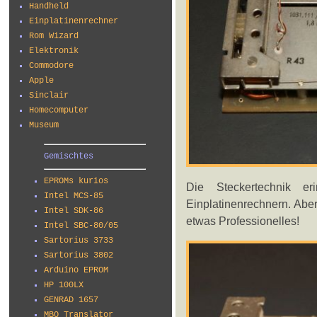
Handheld
Einplatinenrechner
Rom Wizard
Elektronik
Commodore
Apple
Sinclair
Homecomputer
Museum
Gemischtes
EPROMs kurios
Die Steckertechnik e
Intel MCS-85
Einplatinenrechnern. Abe
Intel SDK-86
etwas Professionelles!
Intel SBC-80/05
Sartorius 3733
Sartorius 3802
Arduino EPROM
HP 100LX
GENRAD 1657
MBO Translator