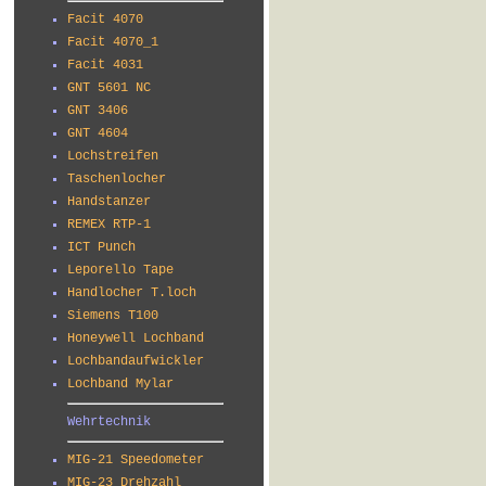
Facit 4070
Facit 4070_1
Facit 4031
GNT 5601 NC
GNT 3406
GNT 4604
Lochstreifen
Taschenlocher
Handstanzer
REMEX RTP-1
ICT Punch
Leporello Tape
Handlocher T.loch
Siemens T100
Honeywell Lochband
Lochbandaufwickler
Lochband Mylar
Wehrtechnik
MIG-21 Speedometer
MIG-23 Drehzahl