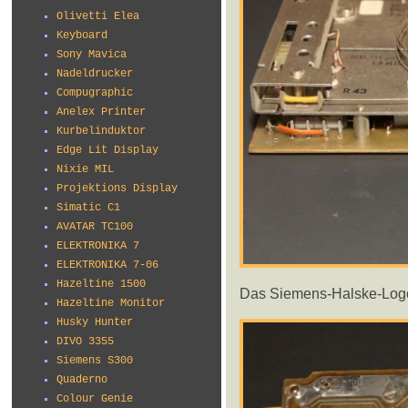
Olivetti Elea
Keyboard
Sony Mavica
Nadeldrucker
Compugraphic
Anelex Printer
Kurbelinduktor
Edge Lit Display
Nixie MIL
Projektions Display
Simatic C1
AVATAR TC100
ELEKTRONIKA 7
ELEKTRONIKA 7-06
Hazeltine 1500
Das Siemens-Halske-Logo v
Hazeltine Monitor
Husky Hunter
DIVO 3355
Siemens S300
Quaderno
Colour Genie