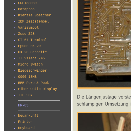
CDP18S030
Dataphon
Kienzle Speicher
IBM Zeitstempel
Varisymbol
Zuse Z23
CT-64 Terminal
Epson HX-20
HX-20 Cassette
TI Silent 745
Micro Switch
Biegeschwinger
Q900 16MB
RBB Poke & Peek
Fiber Optic Display
TIL-507
Die Längenjustage verstec
schlampigen Umsetzung in
HP-85
Neuankunft
Printer
Keyboard