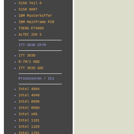
5150 Teil 8
5150 8087
IBM Musterkoffer
IBM Mainframe PCB
TSENG ET4000
ALTEC 250 S
ITT-3030 CP/M
ITT 3030
R-7M/1 HDD
ITT 3030 GDC
Prozessoren / ICs
Intel 4004
Intel 4040
Intel 8008
Intel 8080
Intel x86
Intel 1101
Intel 1103
Intel 1701