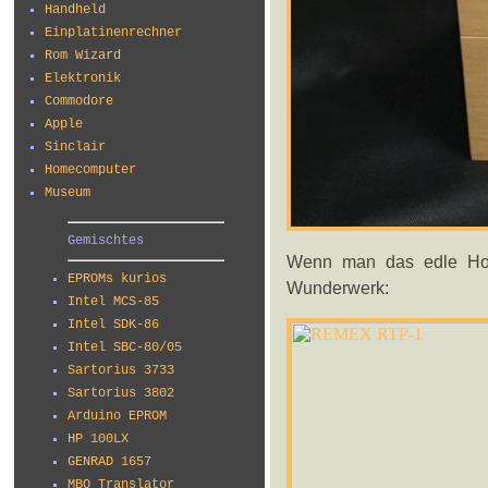
Handheld
Einplatinenrechner
Rom Wizard
Elektronik
Commodore
Apple
Sinclair
Homecomputer
Museum
Gemischtes
Wenn man das edle Holz
EPROMs kurios
Wunderwerk:
Intel MCS-85
Intel SDK-86
Intel SBC-80/05
Sartorius 3733
Sartorius 3802
Arduino EPROM
HP 100LX
GENRAD 1657
MBO Translator