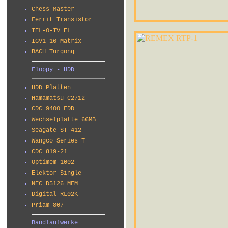
Chess Master
Ferrit Transistor
IEL-0-IV EL
IGV1-16 Matrix
BACH Türgong
Floppy - HDD
HDD Platten
Hamamatsu C2712
CDC 9400 FDD
Wechselplatte 66MB
Seagate ST-412
Wangco Series T
CDC 819-21
Optimem 1002
Elektor Single
NEC D5126 MFM
Digital RL02K
Priam 807
Bandlaufwerke