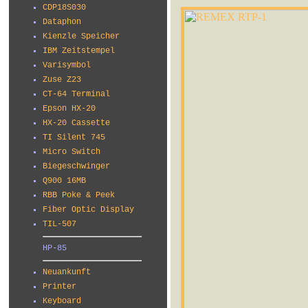
CDP18S030
Dataphon
Kienzle Speicher
IBM Zeitstempel
Varisymbol
Zuse Z23
CT-64 Terminal
Epson HX-20
HX-20 Cassette
TI Silent 745
Micro Switch
Biegeschwinger
Q900 16MB
RBB Poke & Peek
Fiber Optic Display
TIL-507
HP-85
Neuankunft
Printer
Keyboard