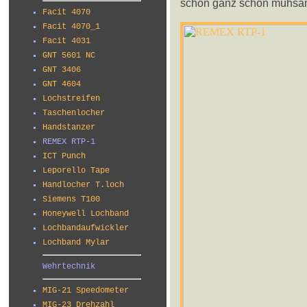
schon ganz schön mühsam
Facit 4070
Facit 4070_1
Facit 4031
GNT 5601 NC
GNT 3406
GNT 4604
Lochstreifen
Taschenlocher
Handstanzer
REMEX RTP-1
ICT Punch
Leporello Tape
Handlocher T.loch
Siemens T100
Honeywell Lochband
Lochbandaufwickler
Lochband Mylar
Wehrtechnik
MIG-21 Speedometer
MIG-23 Drehzahl