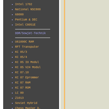
Intel 1702
National NSC800
68000
Pentium & DEC
Intel C8051E
DDR/Sowjet-Technik
U61000C RAM
RFT Transputer
KC 85/3
KC 85/4
KC 85 IO Modul
KC 85 V24 Modul
KC 87.10
KC 87 Eprommer
KC 87 RAM
KC 87 ROM
LC 80
Z1013
Soviet Hybrid
Chess Master D.