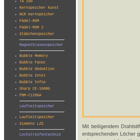
TA 100
Kernspeicher Kunst
NCR Kernspeicher
Fädel-ROM
Fädel-ROM 2
Stäbchenspeicher
Magnetblasenspeicher
Bubble Memory
Bubble Fanuc
Bubble Obduktion
Bubble Intel
Bubble Infos
Sharp CE-100BG
FBM-C128GA
Laufzeitspeicher
Laufzeitspeicher
Siemens LZS
Mit beiligendem Drahtsti
entsprechenden Löcher g
Lochstreifentechnik