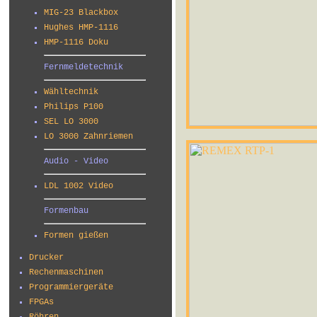
MIG-23 Blackbox
Hughes HMP-1116
HMP-1116 Doku
Fernmeldetechnik
Wähltechnik
Philips P100
SEL LO 3000
LO 3000 Zahnriemen
Audio - Video
LDL 1002 Video
Formenbau
Formen gießen
Drucker
Rechenmaschinen
Programmiergeräte
FPGAs
Röhren