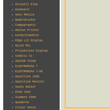
Olivetti Elea
Keyboard
Sony Mavica
Nadeldrucker
Compugraphic
Anelex Printer
Kurbelinduktor
Edge Lit Display
Nixie MIL
Projektions Display
Simatic C1
AVATAR TC100
ELEKTRONIKA 7
ELEKTRONIKA 7-06
Hazeltine 1500
Hazeltine Monitor
Husky Hunter
DIVO 3355
Siemens S300
Quaderno
Colour Genie