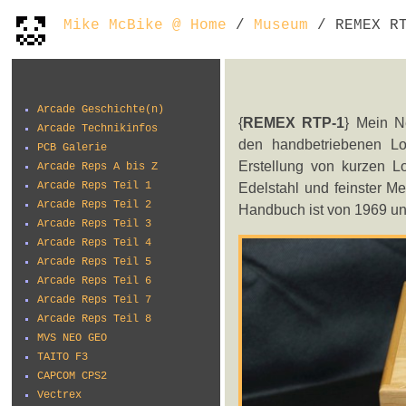
Mike McBike @ Home
/
Museum
/ REMEX RT
Arcade Geschichte(n)
{
REMEX RTP-1
} Mein N
Arcade Technikinfos
den handbetriebenen Loc
PCB Galerie
Erstellung von kurzen L
Arcade Reps A bis Z
Arcade Reps Teil 1
Edelstahl und feinster M
Arcade Reps Teil 2
Handbuch ist von 1969 und
Arcade Reps Teil 3
Arcade Reps Teil 4
Arcade Reps Teil 5
Arcade Reps Teil 6
Arcade Reps Teil 7
Arcade Reps Teil 8
MVS NEO GEO
TAITO F3
CAPCOM CPS2
Vectrex