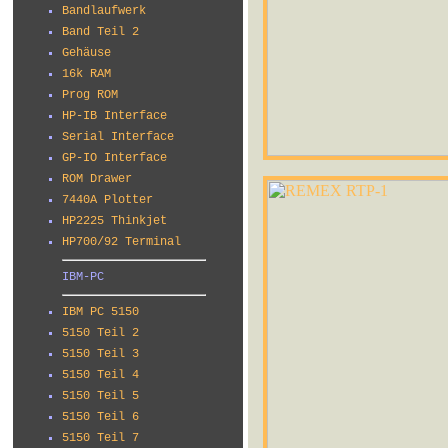
Bandlaufwerk
Band Teil 2
Gehäuse
16k RAM
Prog ROM
HP-IB Interface
Serial Interface
GP-IO Interface
ROM Drawer
7440A Plotter
HP2225 Thinkjet
HP700/92 Terminal
IBM-PC
IBM PC 5150
5150 Teil 2
5150 Teil 3
5150 Teil 4
5150 Teil 5
5150 Teil 6
5150 Teil 7