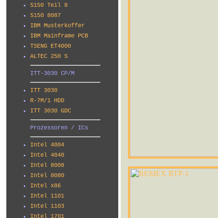
5150 Teil 8
5150 8087
IBM Musterkoffer
IBM Mainframe PCB
TSENG ET4000
ALTEC 250 S
ITT-3030 CP/M
ITT 3030
R-7M/1 HDD
ITT 3030 GDC
Prozessoren / ICs
Intel 4004
Intel 4040
Intel 8008
Intel 8080
Intel x86
Intel 1101
Intel 1103
Intel 1701