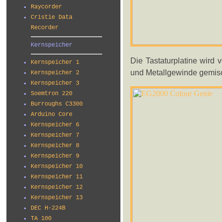
Raycorder
Cristie Data
Recorder
Kernspeicher
Die Tastaturplatine wird
Kernspeicher 1
und Metallgewinde gemisch
Kernspeicher 2
Kernspeicher 3
Soemtron 220
Burroughs C3300
Arduino Core
Kernspeicher 6
Kernspeicher 7
Kernspeicher 8
Kernspeicher 9
Kernspeicher 10
Kernspeicher 11
Kernspeicher 12
Kernspeicher 13
DEC H-224B
TA 100