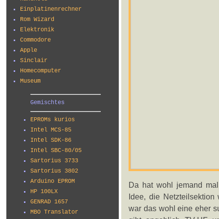
Einplatinenrechner
Rom Wizard
Elektronik
Commodore
Apple
Sinclair
Homecomputer
Museum
Gemischtes
EPROMs kurios
Intel MCS-85
Intel SDK-86
Intel SBC-80/05
Sartorius 3733
Sartorius 3802
Arduino EPROM
Da hat wohl jemand mal e
HP 100LX
Idee, die Netzteilsektio
GENRAD 1657
war das wohl eine eher su
MBO Translator