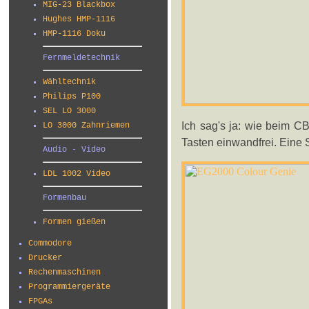
MIG-23 Blackbox
Hughes HMP-1116
HMP-1116 Doku
Fernmeldetechnik
Wähltechnik
Philips P100
SEL LO 3000
Ich sag's ja: wie beim 
LO 3000 Zahnriemen
Tasten einwandfrei. Eine S
Audio - Video
LDL 1002 Video
Formenbau
Formen gießen
Commodore
Drucker
Rechenmaschinen
Programmiergeräte
FPGAs