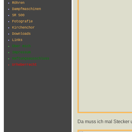
Röhren
Dampfmaschinen
SR 500
Fotografie
Kirchenchor
Downloads
Links
Über mich
Impressum
Haftungsausschluss
Urheberrecht
Da muss ich mal Stecker u