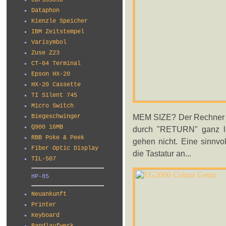
CDP18S030
Dataphon
Kienzle Speicher
IBM Zeitstempel
Varisymbol
Zuse Z23
CT-64 Terminal
Epson HX-20
HX-20 Cassette
TI Silent 745
Micro Switch
MEM SIZE? Der Rechner ke
Biegeschwinger
Q900 16MB
durch "RETURN" ganz lei
RBB Poke & Peek
gehen nicht. Eine sinnvo
Fiber Optic Display
die Tastatur an...
TIL-507
HP-85
Neuankunft
Printer
Keyboard