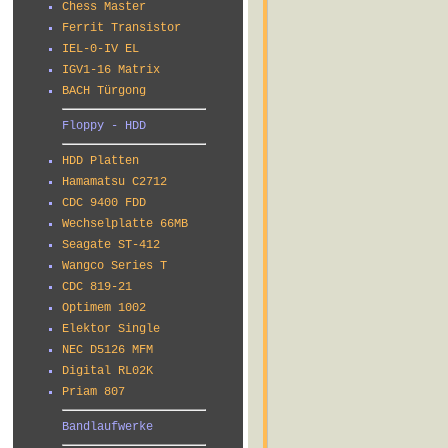
Chess Master
Ferrit Transistor
IEL-0-IV EL
IGV1-16 Matrix
BACH Türgong
Floppy - HDD
HDD Platten
Hamamatsu C2712
CDC 9400 FDD
Wechselplatte 66MB
Seagate ST-412
Wangco Series T
CDC 819-21
Optimem 1002
Elektor Single
NEC D5126 MFM
Digital RL02K
Priam 807
Bandlaufwerke