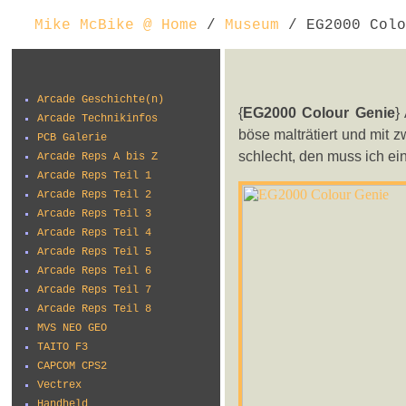
Mike McBike @ Home
/
Museum
/ EG2000 Colo
Arcade Geschichte(n)
{
EG2000 Colour Genie
}
Arcade Technikinfos
böse malträtiert und mit z
PCB Galerie
schlecht, den muss ich ei
Arcade Reps A bis Z
Arcade Reps Teil 1
Arcade Reps Teil 2
Arcade Reps Teil 3
Arcade Reps Teil 4
Arcade Reps Teil 5
Arcade Reps Teil 6
Arcade Reps Teil 7
Arcade Reps Teil 8
MVS NEO GEO
TAITO F3
CAPCOM CPS2
Vectrex
Handheld