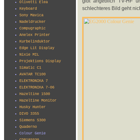
gibt angeblich TV-HF u
Olivetti Elea
schlechteres Bild geht nic
Keyboard
Sony Mavica
Nadeldrucker
Compugraphic
Anelex Printer
Kurbelinduktor
Edge Lit Display
Nixie MIL
Projektions Display
Simatic C1
AVATAR TC100
ELEKTRONIKA 7
ELEKTRONIKA 7-06
Hazeltine 1500
Hazeltine Monitor
Husky Hunter
DIVO 3355
Siemens S300
Quaderno
Colour Genie