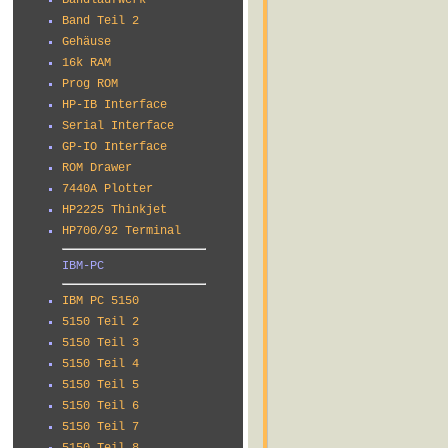
Bandlaufwerk
Band Teil 2
Gehäuse
16k RAM
Prog ROM
HP-IB Interface
Serial Interface
GP-IO Interface
ROM Drawer
7440A Plotter
HP2225 Thinkjet
HP700/92 Terminal
IBM-PC
IBM PC 5150
5150 Teil 2
5150 Teil 3
5150 Teil 4
5150 Teil 5
5150 Teil 6
5150 Teil 7