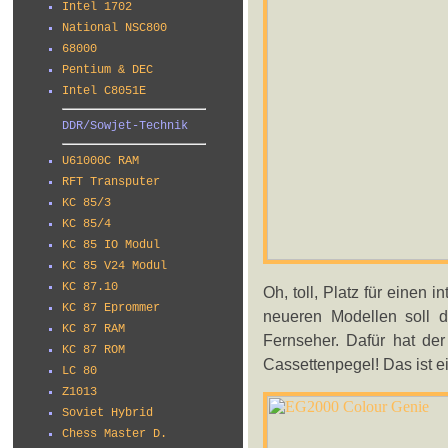
Intel 1702
National NSC800
68000
Pentium & DEC
Intel C8051E
DDR/Sowjet-Technik
U61000C RAM
RFT Transputer
KC 85/3
KC 85/4
KC 85 IO Modul
KC 85 V24 Modul
KC 87.10
Oh, toll, Platz für einen 
KC 87 Eprommer
neueren Modellen soll 
KC 87 RAM
Fernseher. Dafür hat de
KC 87 ROM
Cassettenpegel! Das ist e
LC 80
Z1013
Soviet Hybrid
Chess Master D.