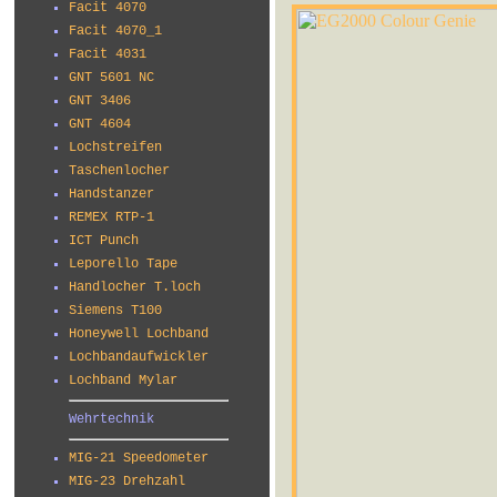
Facit 4070
Facit 4070_1
Facit 4031
GNT 5601 NC
GNT 3406
GNT 4604
Lochstreifen
Taschenlocher
Handstanzer
REMEX RTP-1
ICT Punch
Leporello Tape
Handlocher T.loch
Siemens T100
Honeywell Lochband
Lochbandaufwickler
Lochband Mylar
Wehrtechnik
MIG-21 Speedometer
MIG-23 Drehzahl