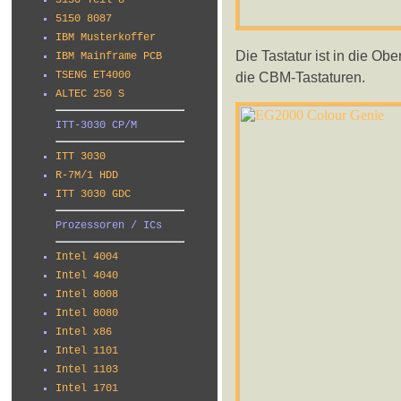
5150 Teil 8
5150 8087
IBM Musterkoffer
Die Tastatur ist in die Ob
IBM Mainframe PCB
die CBM-Tastaturen.
TSENG ET4000
ALTEC 250 S
ITT-3030 CP/M
ITT 3030
R-7M/1 HDD
ITT 3030 GDC
Prozessoren / ICs
Intel 4004
Intel 4040
Intel 8008
Intel 8080
Intel x86
Intel 1101
Intel 1103
Intel 1701