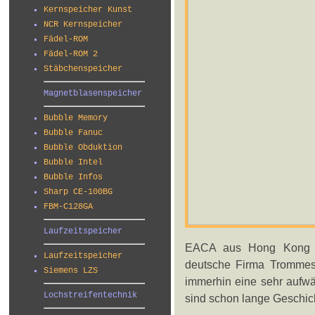
Kernspeicher Kunst
NCR Kernspeicher
Fädel-ROM
Fädel-ROM 2
Stäbchenspeicher
Magnetblasenspeicher
Bubble Memory
Bubble Fanuc
Bubble Obduktion
Bubble Intel
Bubble Infos
Sharp CE-100BG
FBM-C128GA
Laufzeitspeicher
EACA aus Hong Kong ist
Laufzeitspeicher
deutsche Firma Trommesch
Siemens LZS
immerhin eine sehr aufwä
Lochstreifentechnik
sind schon lange Geschic