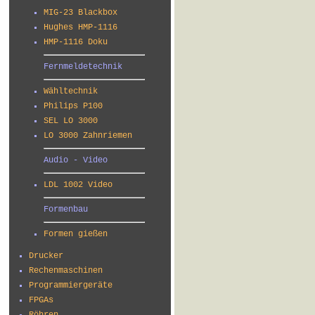
MIG-23 Blackbox
Hughes HMP-1116
HMP-1116 Doku
Fernmeldetechnik
Wähltechnik
Philips P100
SEL LO 3000
LO 3000 Zahnriemen
Audio - Video
LDL 1002 Video
Formenbau
Formen gießen
Drucker
Rechenmaschinen
Programmiergeräte
FPGAs
Röhren