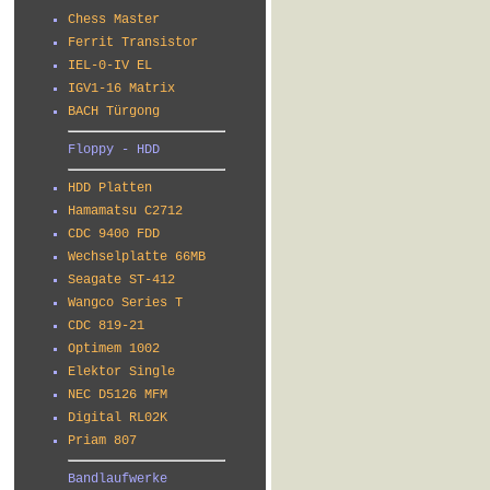
Chess Master
Ferrit Transistor
IEL-0-IV EL
IGV1-16 Matrix
BACH Türgong
Floppy - HDD
HDD Platten
Hamamatsu C2712
CDC 9400 FDD
Wechselplatte 66MB
Seagate ST-412
Wangco Series T
CDC 819-21
Optimem 1002
Elektor Single
NEC D5126 MFM
Digital RL02K
Priam 807
Bandlaufwerke