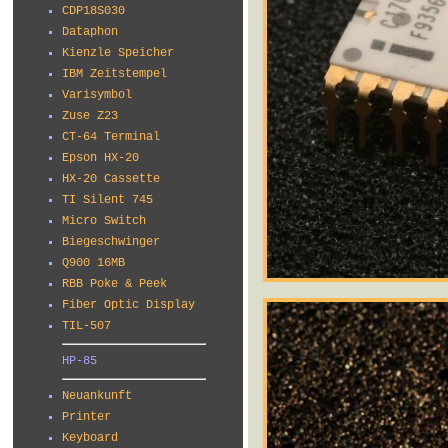
CDP18S030
Dataphon
Kienzle Speicher
IBM Zeitstempel
Varisymbol
Zuse Z23
CT-64 Terminal
Epson HX-20
HX-20 Cassette
TI Silent 745
Micro Switch
Biegeschwinger
Q900 16MB
RBB Poke & Peek
Fiber Optic Display
TIL-507
HP-85
Neuankunft
Printer
Keyboard