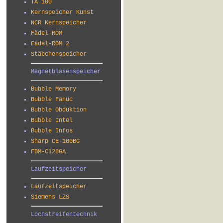
TA 100
Kernspeicher Kunst
NCR Kernspeicher
Fädel-ROM
Fädel-ROM 2
Stäbchenspeicher
Magnetblasenspeicher
Bubble Memory
Bubble Fanuc
Bubble Obduktion
Bubble Intel
Bubble Infos
Sharp CE-100BG
FBM-C128GA
Laufzeitspeicher
Laufzeitspeicher
Siemens LZS
Lochstreifentechnik