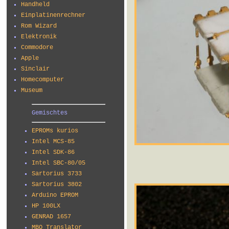
Handheld
Einplatinenrechner
Rom Wizard
Elektronik
Commodore
Apple
Sinclair
Homecomputer
Museum
Gemischtes
EPROMs kurios
Intel MCS-85
Intel SDK-86
Intel SBC-80/05
Sartorius 3733
Sartorius 3802
Arduino EPROM
HP 100LX
GENRAD 1657
MBO Translator