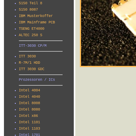
5150 Teil 8
5150 8087
IBM Musterkoffer
IBM Mainframe PCB
TSENG ET4000
ALTEC 250 S
ITT-3030 CP/M
ITT 3030
R-7M/1 HDD
ITT 3030 GDC
Prozessoren / ICs
Intel 4004
Intel 4040
Intel 8008
Intel 8080
Intel x86
Intel 1101
Intel 1103
Intel 1701