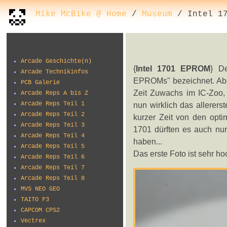
Mike McBike @ Home
/
Museum
/ Intel 17
Arcade Geschichte(n)
{
Intel 1701 EPROM
} De
Arcade Technikinfos
EPROMs" bezeichnet. Aber
PCB Galerie
Zeit Zuwachs im IC-Zoo, 
Arcade Reps A bis Z
Arcade Reps Teil 1
nun wirklich das allerer
Arcade Reps Teil 2
kurzer Zeit von den opt
Arcade Reps Teil 3
1701 dürften es auch nur
Arcade Reps Teil 4
haben...
Arcade Reps Teil 5
Das erste Foto ist sehr ho
Arcade Reps Teil 6
Arcade Reps Teil 7
Arcade Reps Teil 8
MVS NEO GEO
TAITO F3
CAPCOM CPS2
Vectrex