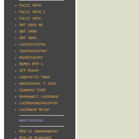
Facit 4070
Facit 4070_1
Facit 4031
GNT 5601 NC
GNT 3406
GNT 4604
Lochstreifen
Taschenlocher
Handstanzer
REMEX RTP-1
ICT Punch
Leporello Tape
Handlocher T.loch
Siemens T100
Honeywell Lochband
Lochbandaufwickler
Lochband Mylar
Wehrtechnik
MIG-21 Speedometer
MIG-23 Drehzahl