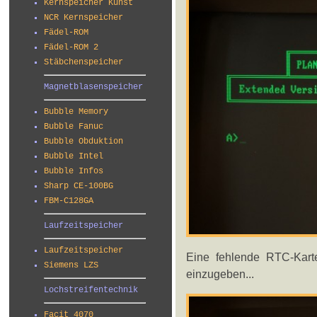
Kernspeicher Kunst
NCR Kernspeicher
Fädel-ROM
Fädel-ROM 2
Stäbchenspeicher
Magnetblasenspeicher
Bubble Memory
Bubble Fanuc
Bubble Obduktion
Bubble Intel
Bubble Infos
Sharp CE-100BG
FBM-C128GA
Laufzeitspeicher
Laufzeitspeicher
Eine fehlende RTC-Kart
Siemens LZS
einzugeben...
Lochstreifentechnik
Facit 4070