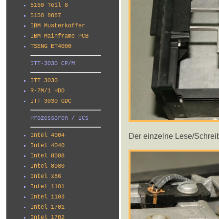
5150 Teil 8
5150 8087
IBM Musterkoffer
IBM Mainframe PCB
TSENG ET4000
ITT-3030 CP/M
ITT 3030
R-7M/1 HDD
ITT 3030 GDC
Prozessoren / ICs
Der einzelne Lese/Schreib
Intel 4004
Intel 4040
Intel 8008
Intel 8080
Intel x86
Intel 1101
Intel 1103
Intel 1701
Intel 1702