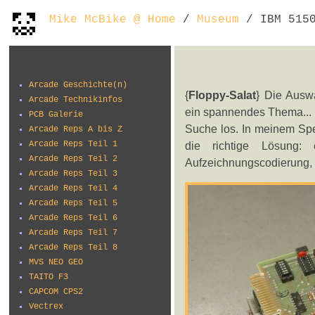
Mike McBike @ Home
/
Museum
/ IBM 5150
Arcade Geschichte(n)
{
Floppy-Salat
} Die Ausw
Arcade Technikinfos
ein spannendes Thema... 5 
PCB Galerie
Suche los. In meinem Spe
Arcade Reps A bis Z
Arcade Reps Teil 1
die richtige Lösun
Arcade Reps Teil 2
Aufzeichnungscodierung, d
Arcade Reps Teil 3
Arcade Reps Teil 4
Arcade Reps Teil 5
Arcade Reps Teil 6
Arcade Reps Teil 7
Arcade Reps Teil 8
MVS NEO GEO
TAITO F3
CAPCOM CPS2
Vectrex