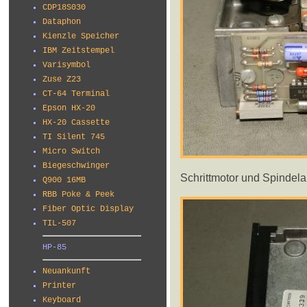
CDP18S030
Dataphon
Kienzle Speicher
IBM Zeitstempel
Varisymbol
Zuse Z23
CT-64 Terminal
Epson HX-20
HX-20 Cassette
TI Silent 745
Micro Switch
Biegeschwinger
Schrittmotor und Spindela
Q900 16MB
RBB Poke & Peek
Fiber Optic Display
TIL-507
HP-85
Neuankunft
Printer
Keyboard