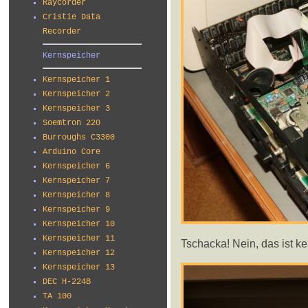
Raycorder
Cristie Data
Recorder
Kernspeicher
Kernspeicher 1
Kernspeicher 2
Kernspeicher 3
Soemtron 220
Burroughs C3300
Arduino Core
Kernspeicher 6
Kernspeicher 7
Kernspeicher 8
Kernspeicher 9
Kernspeicher 10
Kernspeicher 11
Tschacka! Nein, das ist k
Kernspeicher 12
Kernspeicher 13
DEC H-224B
TA 100