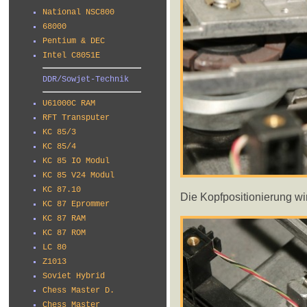
National NSC800
68000
Pentium & DEC
Intel C8051E
DDR/Sowjet-Technik
U61000C RAM
RFT Transputer
KC 85/3
KC 85/4
KC 85 IO Modul
KC 85 V24 Modul
KC 87.10
Die Kopfpositionierung wi
KC 87 Eprommer
KC 87 RAM
KC 87 ROM
LC 80
Z1013
Soviet Hybrid
Chess Master D.
Chess Master