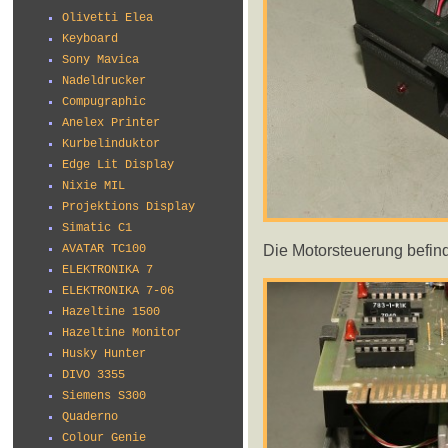
Olivetti Elea
Keyboard
Sony Mavica
Nadeldrucker
Compugraphic
Anelex Printer
Kurbelinduktor
Edge Lit Display
Nixie MIL
Projektions Display
Simatic C1
Die Motorsteuerung befind
AVATAR TC100
ELEKTRONIKA 7
ELEKTRONIKA 7-06
Hazeltine 1500
Hazeltine Monitor
Husky Hunter
DIVO 3355
Siemens S300
Quaderno
Colour Genie