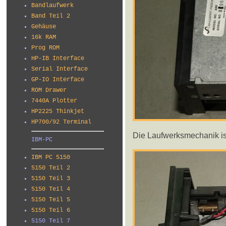
Bandlaufwerk
Band Teil 2
Gehäuse
16k RAM
Prog ROM
HP-IB Interface
Serial Interface
GP-IO Interface
ROM Drawer
7440A Plotter
HP2225 Thinkjet
HP700/92 Terminal
Die Laufwerksmechanik ist
IBM-PC
IBM PC 5150
5150 Teil 2
5150 Teil 3
5150 Teil 4
5150 Teil 5
5150 Teil 6
5150 Teil 7