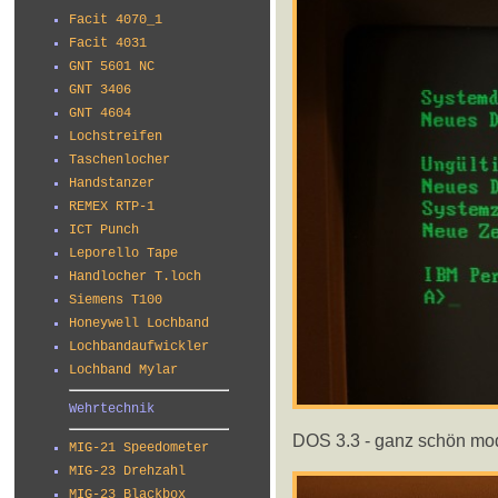
Facit 4070_1
Facit 4031
GNT 5601 NC
GNT 3406
GNT 4604
Lochstreifen
Taschenlocher
Handstanzer
REMEX RTP-1
ICT Punch
Leporello Tape
Handlocher T.loch
Siemens T100
Honeywell Lochband
Lochbandaufwickler
Lochband Mylar
Wehrtechnik
DOS 3.3 - ganz schön mod
MIG-21 Speedometer
MIG-23 Drehzahl
MIG-23 Blackbox