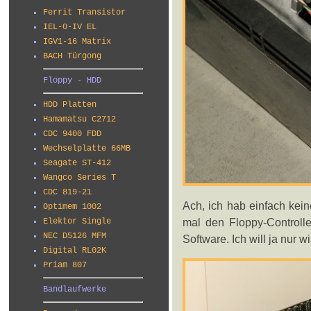
Ferrit Transistor
IEL-0-IV EL
IGV1-16 Matrix
BACH Türgong
Floppy - HDD
HDD Platten
Hamamatsu C2712
CDC 9400 FDD
Wechselplatte 66MB
Seagate ST-412
Wangco Series T
CDC 819-21
Ach, ich hab einfach kei
Optimem 1002
mal den Floppy-Controll
Elektor Single
NEC D5126 MFM
Software. Ich will ja nur w
Digital RL02K
Priam 807
Bandlaufwerke