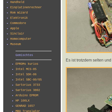
Handheld
Einplatinenrechner
Rom Wizard
Elektronik
Commodore
Apple
Sinclair
Homecomputer
Museum
Gemischtes
Es ist trotzdem selten und
EPROMs kurios
Intel MCS-85
Intel SDK-86
Intel SBC-80/05
Sartorius 3733
Sartorius 3802
Arduino EPROM
HP 100LX
GENRAD 1657
MBO Translator