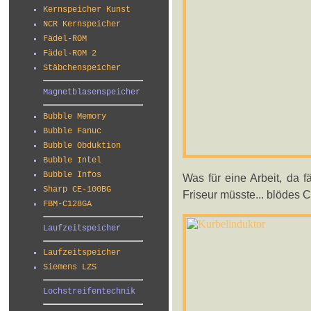
Kernspeicher Kunst
NCR Kernspeicher
Fädel-ROM
Fädel-ROM 2
Stäbchenspeicher
Magnetblasenspeicher
Bubble Memory
Bubble Fanuc
Bubble Obduktion
Bubble Intel
Bubble Infos
Was für eine Arbeit, da 
Sharp CE-100BG
Friseur müsste... blödes C
FBM-C128GA
Laufzeitspeicher
Laufzeitspeicher
Siemens LZS
Lochstreifentechnik