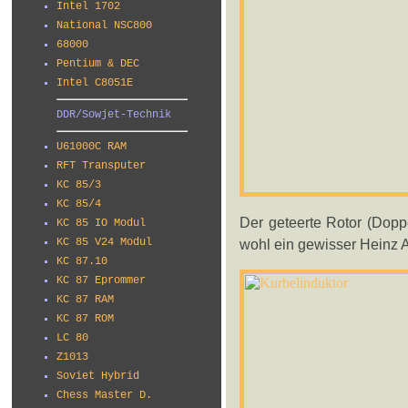
Intel 1702
National NSC800
68000
Pentium & DEC
Intel C8051E
DDR/Sowjet-Technik
U61000C RAM
RFT Transputer
KC 85/3
KC 85/4
Der geteerte Rotor (Dopp
KC 85 IO Modul
wohl ein gewisser Heinz 
KC 85 V24 Modul
KC 87.10
KC 87 Eprommer
KC 87 RAM
KC 87 ROM
LC 80
Z1013
Soviet Hybrid
Chess Master D.