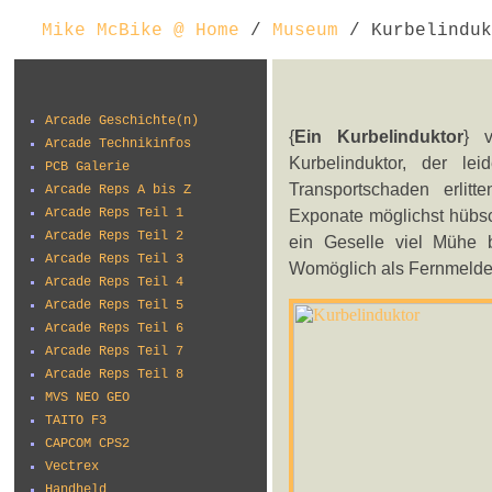
Mike McBike @ Home
/
Museum
/ Kurbelinduk
Arcade Geschichte(n)
{
Ein Kurbelinduktor
} 
Arcade Technikinfos
Kurbelinduktor, der le
PCB Galerie
Transportschaden erlit
Arcade Reps A bis Z
Arcade Reps Teil 1
Exponate möglichst hübsc
Arcade Reps Teil 2
ein Geselle viel Mühe b
Arcade Reps Teil 3
Womöglich als Fernmelde
Arcade Reps Teil 4
Arcade Reps Teil 5
Arcade Reps Teil 6
Arcade Reps Teil 7
Arcade Reps Teil 8
MVS NEO GEO
TAITO F3
CAPCOM CPS2
Vectrex
Handheld