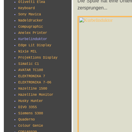
Die Spule hat eine Unterb
Olivetti Elea
zersprungen...
Keyboard
Sony Mavica
Nadeldrucker
Compugraphic
Anelex Printer
Kurbelinduktor
Edge Lit Display
Nixie MIL
Projektions Display
Simatic C1
AVATAR TC100
ELEKTRONIKA 7
ELEKTRONIKA 7-06
Hazeltine 1500
Hazeltine Monitor
Husky Hunter
DIVO 3355
Siemens S300
Quaderno
Colour Genie