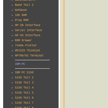
Bandlaufwerk
Band Teil 2
Gehäuse
16k RAM
Prog ROM
HP-IB Interface
Serial Interface
GP-IO Interface
ROM Drawer
7440A Plotter
HP2225 Thinkjet
HP700/92 Terminal
IBM-PC
IBM PC 5150
5150 Teil 2
5150 Teil 3
5150 Teil 4
5150 Teil 5
5150 Teil 6
5150 Teil 7