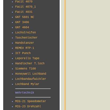
Facit 4070
Facit 4070_1
Facit 4031
GNT 5601 NC
GNT 3406
GNT 4604
Lochstreifen
Taschenlocher
Handstanzer
REMEX RTP-1
ICT Punch
Leporello Tape
Handlocher T.loch
Siemens T100
Honeywell Lochband
Lochbandaufwickler
Lochband Mylar
Wehrtechnik
MIG-21 Speedometer
MIG-23 Drehzahl