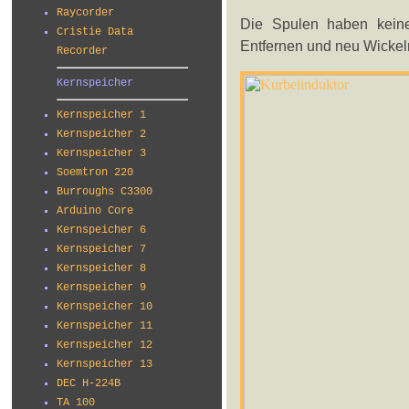
Raycorder
Die Spulen haben keine
Cristie Data
Entfernen und neu Wickel
Recorder
Kernspeicher
Kernspeicher 1
Kernspeicher 2
Kernspeicher 3
Soemtron 220
Burroughs C3300
Arduino Core
Kernspeicher 6
Kernspeicher 7
Kernspeicher 8
Kernspeicher 9
Kernspeicher 10
Kernspeicher 11
Kernspeicher 12
Kernspeicher 13
DEC H-224B
TA 100