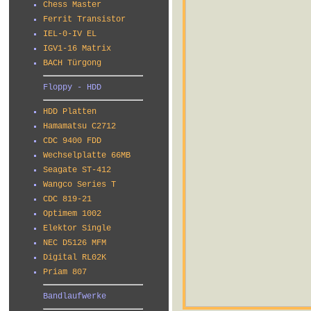
Chess Master
Ferrit Transistor
IEL-0-IV EL
IGV1-16 Matrix
BACH Türgong
Floppy - HDD
HDD Platten
Hamamatsu C2712
CDC 9400 FDD
Wechselplatte 66MB
Seagate ST-412
Wangco Series T
CDC 819-21
Optimem 1002
Elektor Single
NEC D5126 MFM
Digital RL02K
Priam 807
Bandlaufwerke