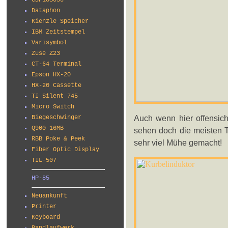
CDP18S030
Dataphon
Kienzle Speicher
IBM Zeitstempel
Varisymbol
Zuse Z23
CT-64 Terminal
Epson HX-20
HX-20 Cassette
TI Silent 745
Micro Switch
Auch wenn hier offensicht
Biegeschwinger
Q900 16MB
sehen doch die meisten T
RBB Poke & Peek
sehr viel Mühe gemacht!
Fiber Optic Display
TIL-507
HP-85
Neuankunft
Printer
Keyboard