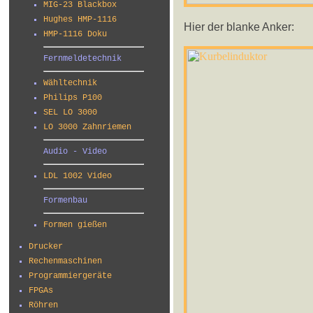
MIG-23 Blackbox
Hughes HMP-1116
Hier der blanke Anker:
HMP-1116 Doku
Fernmeldetechnik
Wähltechnik
Philips P100
SEL LO 3000
LO 3000 Zahnriemen
Audio - Video
LDL 1002 Video
Formenbau
Formen gießen
Drucker
Rechenmaschinen
Programmiergeräte
FPGAs
Röhren