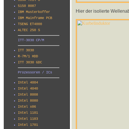
5150 Teil 8
5150 8087
Hier der isolierte Wellen
IBM Musterkoffer
IBM Mainframe PCB
TSENG ET4000
ALTEC 250 S
ITT-3030 CP/M
ITT 3030
R-7M/1 HDD
ITT 3030 GDC
Prozessoren / ICs
Intel 4004
Intel 4040
Intel 8008
Intel 8080
Intel x86
Intel 1101
Intel 1103
Intel 1701