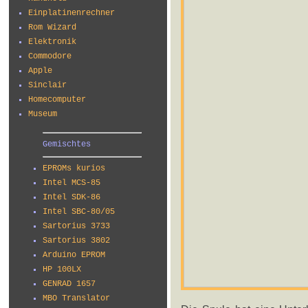
Einplatinenrechner
Rom Wizard
Elektronik
Commodore
Apple
Sinclair
Homecomputer
Museum
Gemischtes
EPROMs kurios
Intel MCS-85
Intel SDK-86
Intel SBC-80/05
Sartorius 3733
Sartorius 3802
Arduino EPROM
HP 100LX
GENRAD 1657
MBO Translator