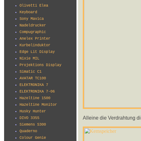
Olivetti Elea
Keyboard
Sony Mavica
Nadeldrucker
Compugraphic
Anelex Printer
Kurbelinduktor
Edge Lit Display
Nixie MIL
Projektions Display
Simatic C1
AVATAR TC100
ELEKTRONIKA 7
ELEKTRONIKA 7-06
Hazeltine 1500
Hazeltine Monitor
Husky Hunter
Alleine die Verdrahtung di
DIVO 3355
Siemens S300
Quaderno
Colour Genie