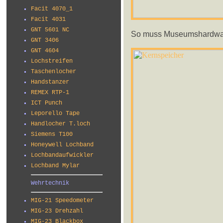
Facit 4070_1
Facit 4031
GNT 5601 NC
So muss Museumshardware 
GNT 3406
GNT 4604
Lochstreifen
Taschenlocher
Handstanzer
REMEX RTP-1
ICT Punch
Leporello Tape
Handlocher T.loch
Siemens T100
Honeywell Lochband
Lochbandaufwickler
Lochband Mylar
Wehrtechnik
MIG-21 Speedometer
MIG-23 Drehzahl
MIG-23 Blackbox