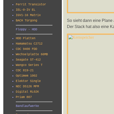
Ferrit Transistor
IEL-0-IV EL
IGV1-16 Matrix
So sieht dann eine Plane 
BACH Türgong
Der Stack hat also eine K
Floppy - HDD
HDD Platten
Hamamatsu C2712
CDC 9400 FDD
Wechselplatte 66MB
Seagate ST-412
Wangco Series T
CDC 819-21
Optimem 1002
Elektor Single
NEC D5126 MFM
Digital RL02K
Priam 807
Bandlaufwerke