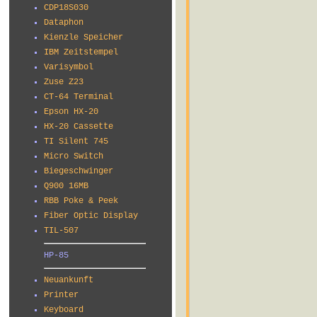
CDP18S030
Dataphon
Kienzle Speicher
IBM Zeitstempel
Varisymbol
Zuse Z23
CT-64 Terminal
Epson HX-20
HX-20 Cassette
TI Silent 745
Micro Switch
Biegeschwinger
Q900 16MB
RBB Poke & Peek
Fiber Optic Display
TIL-507
HP-85
Neuankunft
Printer
Keyboard