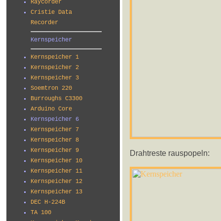
Raycorder
Cristie Data
Recorder
Kernspeicher
Kernspeicher 1
Kernspeicher 2
Kernspeicher 3
Soemtron 220
Burroughs C3300
Arduino Core
Kernspeicher 6
Kernspeicher 7
Kernspeicher 8
Kernspeicher 9
Drahtreste rauspopeln:
Kernspeicher 10
Kernspeicher 11
Kernspeicher 12
Kernspeicher 13
DEC H-224B
TA 100