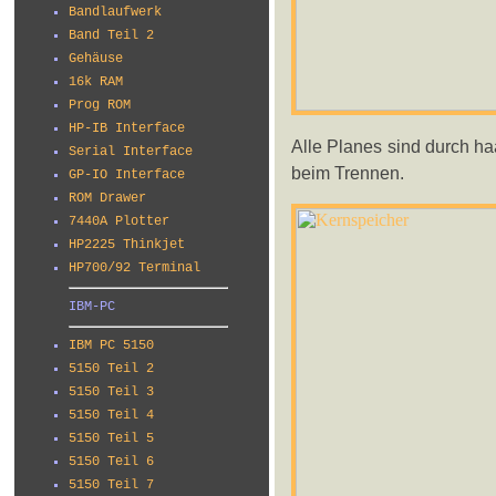
Bandlaufwerk
Band Teil 2
Gehäuse
16k RAM
Prog ROM
HP-IB Interface
Alle Planes sind durch ha
Serial Interface
beim Trennen.
GP-IO Interface
ROM Drawer
7440A Plotter
HP2225 Thinkjet
HP700/92 Terminal
IBM-PC
IBM PC 5150
5150 Teil 2
5150 Teil 3
5150 Teil 4
5150 Teil 5
5150 Teil 6
5150 Teil 7