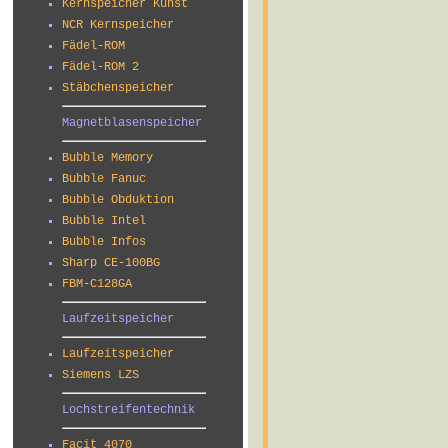
Kernspeicher Kunst
NCR Kernspeicher
Fädel-ROM
Fädel-ROM 2
Stäbchenspeicher
Magnetblasenspeicher
Bubble Memory
Bubble Fanuc
Bubble Obduktion
Bubble Intel
Bubble Infos
Sharp CE-100BG
FBM-C128GA
Laufzeitspeicher
Laufzeitspeicher
Siemens LZS
Lochstreifentechnik
Facit 4070