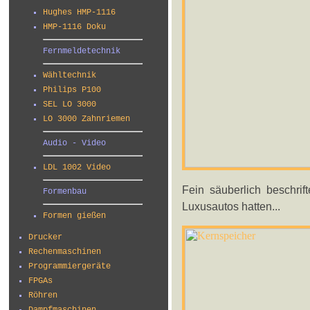
Hughes HMP-1116
HMP-1116 Doku
Fernmeldetechnik
Wähltechnik
Philips P100
SEL LO 3000
LO 3000 Zahnriemen
Audio - Video
LDL 1002 Video
Fein säuberlich beschrif
Formenbau
Luxusautos hatten...
Formen gießen
Drucker
Rechenmaschinen
Programmiergeräte
FPGAs
Röhren
Dampfmaschinen