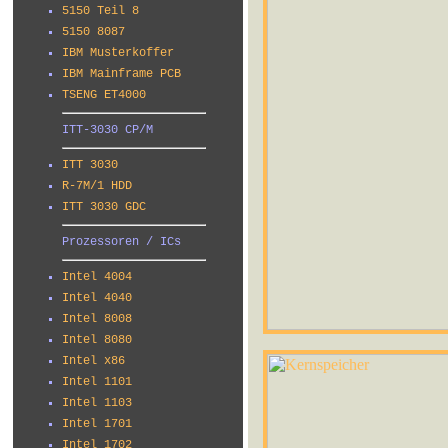
5150 Teil 8
5150 8087
IBM Musterkoffer
IBM Mainframe PCB
TSENG ET4000
ITT-3030 CP/M
ITT 3030
R-7M/1 HDD
ITT 3030 GDC
Prozessoren / ICs
Intel 4004
Intel 4040
Intel 8008
Intel 8080
Intel x86
Intel 1101
Intel 1103
Intel 1701
Intel 1702