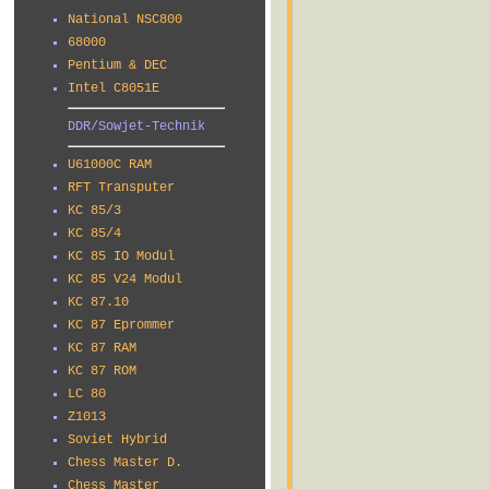
National NSC800
68000
Pentium & DEC
Intel C8051E
DDR/Sowjet-Technik
U61000C RAM
RFT Transputer
KC 85/3
KC 85/4
KC 85 IO Modul
KC 85 V24 Modul
KC 87.10
KC 87 Eprommer
KC 87 RAM
KC 87 ROM
LC 80
Z1013
Soviet Hybrid
Chess Master D.
Chess Master