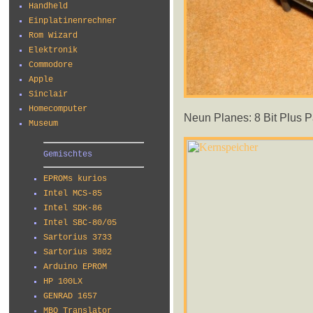
Handheld
Einplatinenrechner
Rom Wizard
Elektronik
Commodore
Apple
Sinclair
Homecomputer
Neun Planes: 8 Bit Plus Pa
Museum
Gemischtes
EPROMs kurios
Intel MCS-85
Intel SDK-86
Intel SBC-80/05
Sartorius 3733
Sartorius 3802
Arduino EPROM
HP 100LX
GENRAD 1657
MBO Translator