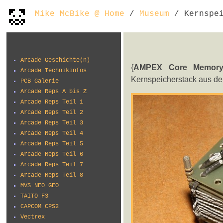
Mike McBike @ Home
/
Museum
/ Kernspei
Arcade Geschichte(n)
{
AMPEX Core Memory
Arcade Technikinfos
Kernspeicherstack aus de
PCB Galerie
Arcade Reps A bis Z
Arcade Reps Teil 1
Arcade Reps Teil 2
Arcade Reps Teil 3
Arcade Reps Teil 4
Arcade Reps Teil 5
Arcade Reps Teil 6
Arcade Reps Teil 7
Arcade Reps Teil 8
MVS NEO GEO
TAITO F3
CAPCOM CPS2
Vectrex