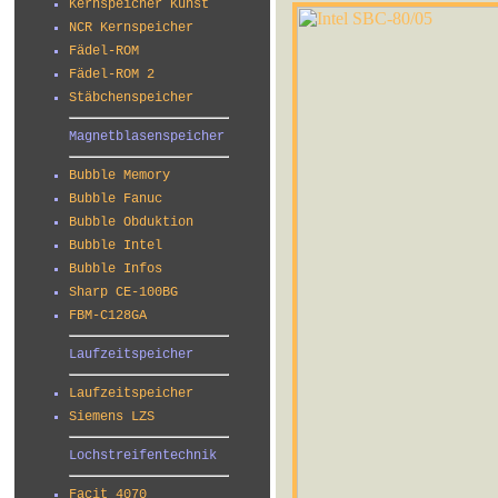
Kernspeicher Kunst
NCR Kernspeicher
Fädel-ROM
Fädel-ROM 2
Stäbchenspeicher
Magnetblasenspeicher
Bubble Memory
Bubble Fanuc
Bubble Obduktion
Bubble Intel
Bubble Infos
Sharp CE-100BG
FBM-C128GA
Laufzeitspeicher
Laufzeitspeicher
Siemens LZS
Lochstreifentechnik
Facit 4070