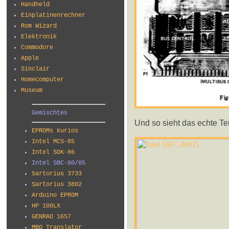
Handheld
Einplatinenrechner
Rom Wizard
Elektronik
Commodore
Apple
Sinclair
Homecomputer
Museum
Gemischtes
Und so sieht das echte Tei
EPROMs kurios
Intel MCS-85
Intel SDK-86
Intel SBC-80/05
Sartorius 3733
Sartorius 3802
Arduino EPROM
HP 100LX
GENRAD 1657
MBO Translator