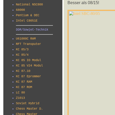
Besser als 08/15!
National NSC800
68000
Pentium & DEC
Intel C8051E
DDR/Sowjet-Technik
U61000C RAM
RFT Transputer
KC 85/3
KC 85/4
KC 85 IO Modul
KC 85 V24 Modul
KC 87.10
KC 87 Eprommer
KC 87 RAM
KC 87 ROM
LC 80
Z1013
Soviet Hybrid
Chess Master D.
Chess Master