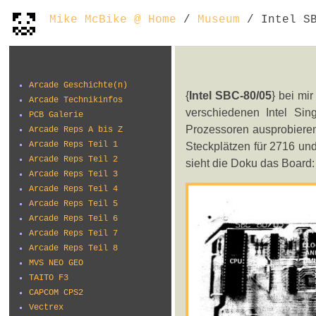
Mike McBike @ Home
/
Museum
/ Intel SB
Arcade Geschichte(n)
{
Intel SBC-80/05
} bei mi
Arcade Technikinfos
verschiedenen Intel Si
PCB Galerie
Prozessoren ausprobieren
Arcade Reps A bis Z
Arcade Reps Teil 1
Steckplätzen für 2716 un
Arcade Reps Teil 2
sieht die Doku das Board:
Arcade Reps Teil 3
Arcade Reps Teil 4
Arcade Reps Teil 5
Arcade Reps Teil 6
Arcade Reps Teil 7
Arcade Reps Teil 8
MVS NEO GEO
TAITO F3
CAPCOM CPS2
Vectrex