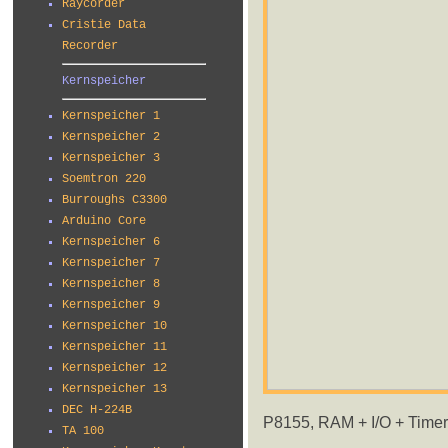
Raycorder
Cristie Data
Recorder
Kernspeicher
Kernspeicher 1
Kernspeicher 2
Kernspeicher 3
Soemtron 220
Burroughs C3300
Arduino Core
Kernspeicher 6
Kernspeicher 7
Kernspeicher 8
Kernspeicher 9
Kernspeicher 10
Kernspeicher 11
Kernspeicher 12
Kernspeicher 13
DEC H-224B
P8155, RAM + I/O + Timer
TA 100