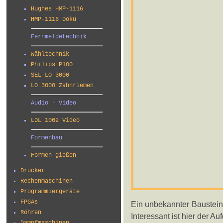
Hughes HMP-1116
HMP-1116 Doku
Fernmeldetechnik
Wähltechnik
Philips P100
SEL LO 3000
LO 3000 Zahnriemen
Audio - Video
LDL 1002 Video
Formenbau
Formen gießen
Drucker
Rechenmaschinen
Programmiergeräte
FPGAs
Ein unbekannter Baustein
Röhren
Interessant ist hier der A
Dampfmaschinen