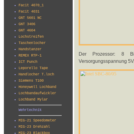
Facit 4070_1
Facit 4031
GNT 5601 NC
GNT 3406
GNT 4604
Lochstreifen
Taschenlocher
Handstanzer
Der Prozessor: 8 Bi
REMEX RTP-1
Versorgungsspannung 5V,
ICT Punch
Leporello Tape
Handlocher T.loch
Siemens T100
Honeywell Lochband
Lochbandaufwickler
Lochband Mylar
Wehrtechnik
MIG-21 Speedometer
MIG-23 Drehzahl
MIG-23 Blackbox