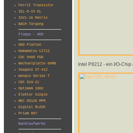
Ferrit Transistor
IEL-0-IV EL
IGV1-16 Matrix
BACH Türgong
Floppy - HDD
HDD Platten
Hamamatsu C2712
CDC 9400 FDD
Intel P8212 - ein I/O-Chip
Wechselplatte 66MB
Seagate ST-412
Wangco Series T
CDC 819-21
Optimem 1002
Elektor Single
NEC D5126 MFM
Digital RL02K
Priam 807
Bandlaufwerke