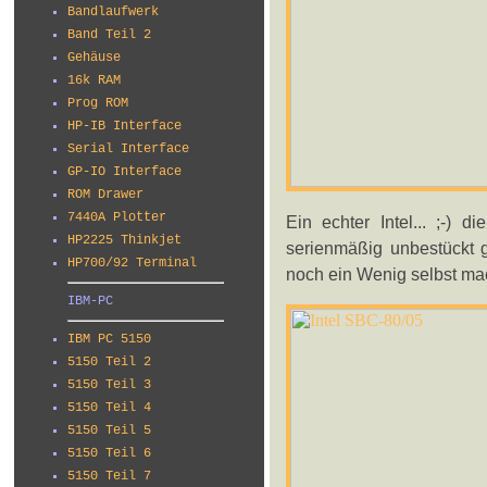
Bandlaufwerk
Band Teil 2
Gehäuse
16k RAM
Prog ROM
HP-IB Interface
Serial Interface
GP-IO Interface
ROM Drawer
7440A Plotter
Ein echter Intel... ;-) 
HP2225 Thinkjet
serienmäßig unbestückt 
HP700/92 Terminal
noch ein Wenig selbst ma
IBM-PC
IBM PC 5150
5150 Teil 2
5150 Teil 3
5150 Teil 4
5150 Teil 5
5150 Teil 6
5150 Teil 7