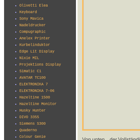
Olivetti Elea
Keyboard
Sony Mavica
Nadeldrucker
Compugraphic
Anelex Printer
Kurbelinduktor
Edge Lit Display
Nixie MIL
Projektions Display
Simatic C1
AVATAR TC100
ELEKTRONIKA 7
ELEKTRONIKA 7-06
Hazeltine 1500
Hazeltine Monitor
Husky Hunter
DIVO 3355
Siemens S300
Quaderno
Colour Genie
Von unten... der Vollständi