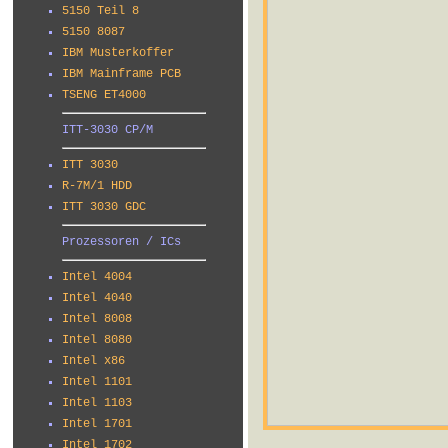
5150 Teil 8
5150 8087
IBM Musterkoffer
IBM Mainframe PCB
TSENG ET4000
ITT-3030 CP/M
ITT 3030
R-7M/1 HDD
ITT 3030 GDC
Prozessoren / ICs
Intel 4004
Intel 4040
Intel 8008
Intel 8080
Intel x86
Intel 1101
Intel 1103
Intel 1701
Intel 1702