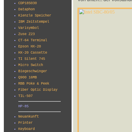
CDP18S030
Dataphon
Kienzle Speicher
IBM Zeitstempel
Varisymbol
Zuse Z23
CT-64 Terminal
Epson HX-20
HX-20 Cassette
TI Silent 745
Micro Switch
Biegeschwinger
Q900 16MB
RBB Poke & Peek
Fiber Optic Display
TIL-507
HP-85
Neuankunft
Printer
Keyboard