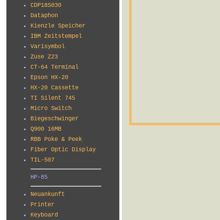
CDP18S030
Dataphon
Kienzle Speicher
IBM Zeitstempel
Varisymbol
Zuse Z23
CT-64 Terminal
Epson HX-20
HX-20 Cassette
TI Silent 745
Micro Switch
Biegeschwinger
Q900 16MB
RBB Poke & Peek
Fiber Optic Display
TIL-507
HP-85
Neuankunft
Printer
Keyboard