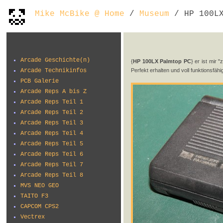
Mike McBike @ Home
/
Museum
/ HP 100LX
Arcade Geschichte(n)
{
HP 100LX Palmtop PC
} er ist mir 
Arcade Technikinfos
Perfekt erhalten und voll funktionsfäh
PCB Galerie
Arcade Reps A bis Z
Arcade Reps Teil 1
Arcade Reps Teil 2
Arcade Reps Teil 3
Arcade Reps Teil 4
Arcade Reps Teil 5
Arcade Reps Teil 6
Arcade Reps Teil 7
Arcade Reps Teil 8
MVS NEO GEO
TAITO F3
CAPCOM CPS2
Vectrex