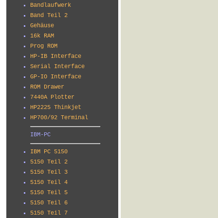
Bandlaufwerk
Band Teil 2
Gehäuse
16k RAM
Prog ROM
HP-IB Interface
Serial Interface
GP-IO Interface
ROM Drawer
7440A Plotter
HP2225 Thinkjet
HP700/92 Terminal
IBM-PC
IBM PC 5150
5150 Teil 2
5150 Teil 3
5150 Teil 4
5150 Teil 5
5150 Teil 6
5150 Teil 7