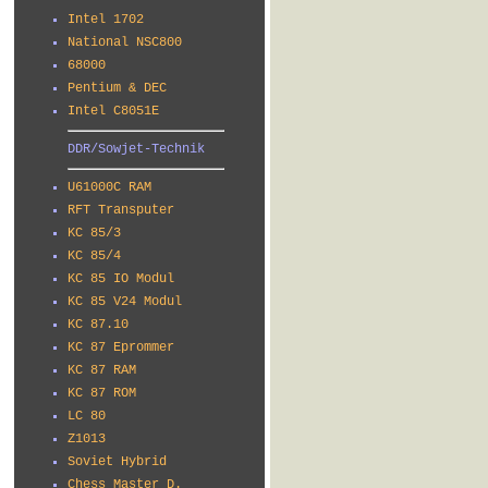
Intel 1702
National NSC800
68000
Pentium & DEC
Intel C8051E
DDR/Sowjet-Technik
U61000C RAM
RFT Transputer
KC 85/3
KC 85/4
KC 85 IO Modul
KC 85 V24 Modul
KC 87.10
KC 87 Eprommer
KC 87 RAM
KC 87 ROM
LC 80
Z1013
Soviet Hybrid
Chess Master D.