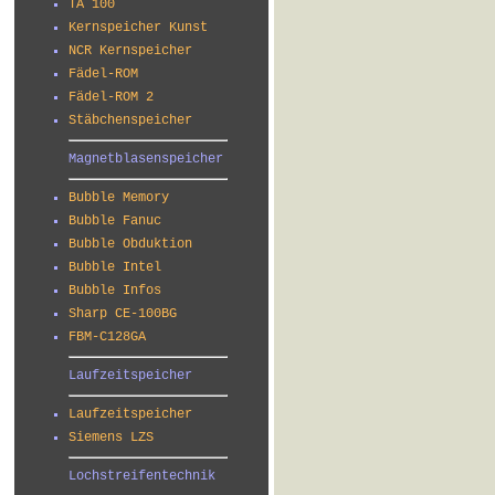
TA 100
Kernspeicher Kunst
NCR Kernspeicher
Fädel-ROM
Fädel-ROM 2
Stäbchenspeicher
Magnetblasenspeicher
Bubble Memory
Bubble Fanuc
Bubble Obduktion
Bubble Intel
Bubble Infos
Sharp CE-100BG
FBM-C128GA
Laufzeitspeicher
Laufzeitspeicher
Siemens LZS
Lochstreifentechnik