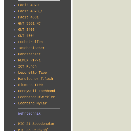
Facit 4070
Facit 4070_1
Facit 4031
GNT 5601 NC
GNT 3406
GNT 4604
Lochstreifen
Taschenlocher
Handstanzer
REMEX RTP-1
ICT Punch
Leporello Tape
Handlocher T.loch
Siemens T100
Honeywell Lochband
Lochbandaufwickler
Lochband Mylar
Wehrtechnik
MIG-21 Speedometer
MIG-23 Drehzahl