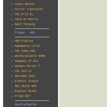
Chess Master
Ferrit Transistor
IEL-0-IV EL
IGV1-16 Matrix
BACH Türgong
Floppy - HDD
HDD Platten
Hamamatsu C2712
CDC 9400 FDD
Wechselplatte 66MB
Seagate ST-412
Wangco Series T
CDC 819-21
Optimem 1002
Elektor Single
NEC D5126 MFM
Digital RL02K
Priam 807
Bandlaufwerke