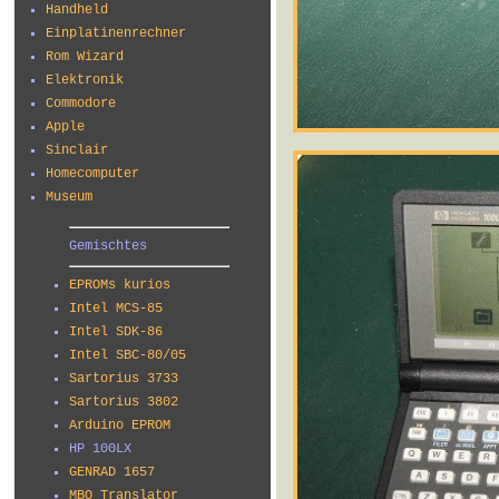
Handheld
Einplatinenrechner
Rom Wizard
Elektronik
Commodore
Apple
Sinclair
Homecomputer
Museum
Gemischtes
EPROMs kurios
Intel MCS-85
Intel SDK-86
Intel SBC-80/05
Sartorius 3733
Sartorius 3802
Arduino EPROM
HP 100LX
GENRAD 1657
MBO Translator