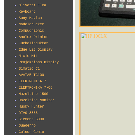
Olivetti Elea
Keyboard
Sony Mavica
Nadeldrucker
Compugraphic
Anelex Printer
Kurbelinduktor
Edge Lit Display
Nixie MIL
Projektions Display
Simatic C1
AVATAR TC100
ELEKTRONIKA 7
ELEKTRONIKA 7-06
Hazeltine 1500
Hazeltine Monitor
Husky Hunter
DIVO 3355
Siemens S300
Quaderno
Colour Genie