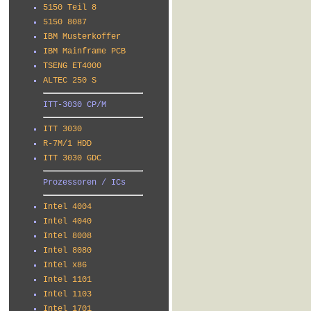
5150 Teil 8
5150 8087
IBM Musterkoffer
IBM Mainframe PCB
TSENG ET4000
ALTEC 250 S
ITT-3030 CP/M
ITT 3030
R-7M/1 HDD
ITT 3030 GDC
Prozessoren / ICs
Intel 4004
Intel 4040
Intel 8008
Intel 8080
Intel x86
Intel 1101
Intel 1103
Intel 1701