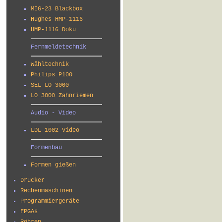
MIG-23 Blackbox
Hughes HMP-1116
HMP-1116 Doku
Fernmeldetechnik
Wähltechnik
Philips P100
SEL LO 3000
LO 3000 Zahnriemen
Audio - Video
LDL 1002 Video
Formenbau
Formen gießen
Drucker
Rechenmaschinen
Programmiergeräte
FPGAs
Röhren