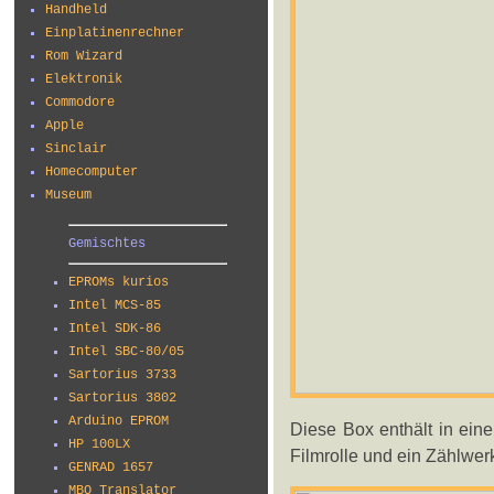
Handheld
Einplatinenrechner
Rom Wizard
Elektronik
Commodore
Apple
Sinclair
Homecomputer
Museum
Gemischtes
EPROMs kurios
Intel MCS-85
Intel SDK-86
Intel SBC-80/05
Sartorius 3733
Sartorius 3802
Arduino EPROM
Diese Box enthält in ei
HP 100LX
Filmrolle und ein Zählwer
GENRAD 1657
MBO Translator