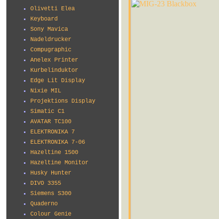
Olivetti Elea
Keyboard
Sony Mavica
Nadeldrucker
Compugraphic
Anelex Printer
Kurbelinduktor
Edge Lit Display
Nixie MIL
Projektions Display
Simatic C1
AVATAR TC100
ELEKTRONIKA 7
ELEKTRONIKA 7-06
Hazeltine 1500
Hazeltine Monitor
Husky Hunter
DIVO 3355
Siemens S300
Quaderno
Colour Genie