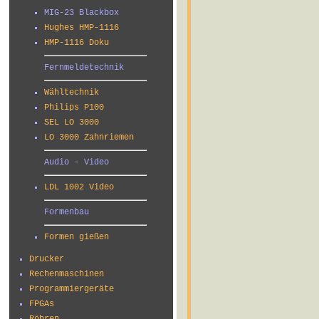
MIG-23 Blackbox
Hughes HMP-1116
HMP-1116 Doku
Fernmeldetechnik
Wähltechnik
Philips P100
SEL LO 3000
LO 3000 Zahnriemen
Audio - Video
LDL 1002 Video
Formenbau
Formen gießen
Drucker
Rechenmaschinen
Programmiergeräte
FPGAs
Röhren