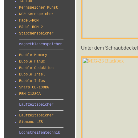
TA 100
Kernspeicher Kunst
NCR Kernspeicher
Fädel-ROM
Fädel-ROM 2
Stäbchenspeicher
Magnetblasenspeicher
Unter dem Schraubdeckel k
Bubble Memory
Bubble Fanuc
Bubble Obduktion
Bubble Intel
Bubble Infos
Sharp CE-100BG
FBM-C128GA
Laufzeitspeicher
Laufzeitspeicher
Siemens LZS
Lochstreifentechnik