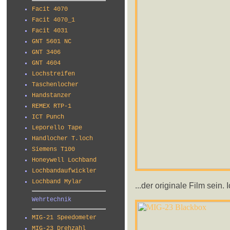
Facit 4070
Facit 4070_1
Facit 4031
GNT 5601 NC
GNT 3406
GNT 4604
Lochstreifen
Taschenlocher
Handstanzer
REMEX RTP-1
ICT Punch
Leporello Tape
Handlocher T.loch
Siemens T100
Honeywell Lochband
Lochbandaufwickler
Lochband Mylar
...der originale Film sein.
Wehrtechnik
MIG-21 Speedometer
MIG-23 Drehzahl