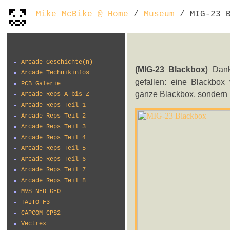
Mike McBike @ Home
/
Museum
/ MIG-23 B
Arcade Geschichte(n)
{
MIG-23 Blackbox
} Dan
Arcade Technikinfos
gefallen: eine Blackbox 
PCB Galerie
ganze Blackbox, sondern 
Arcade Reps A bis Z
Arcade Reps Teil 1
Arcade Reps Teil 2
Arcade Reps Teil 3
Arcade Reps Teil 4
Arcade Reps Teil 5
Arcade Reps Teil 6
Arcade Reps Teil 7
Arcade Reps Teil 8
MVS NEO GEO
TAITO F3
CAPCOM CPS2
Vectrex