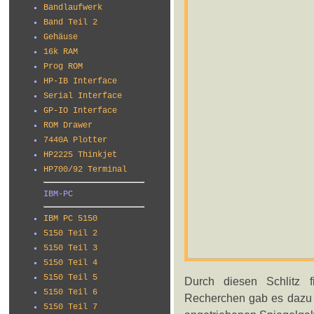
Bandlaufwerk
Band Teil 2
Gehäuse
16k RAM
Prog ROM
HP-IB Interface
Serial Interface
GP-IO Interface
ROM Drawer
7440A Plotter
HP2225 Thinkjet
HP700/92 Terminal
IBM-PC
IBM PC 5150
5150 Teil 2
5150 Teil 3
5150 Teil 4
5150 Teil 5
Durch diesen Schlitz f
5150 Teil 6
Recherchen gab es dazu i
5150 Teil 7