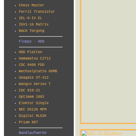
Chess Master
Ferrit Transistor
IEL-0-IV EL
IGV1-16 Matrix
BACH Türgong
Floppy - HDD
HDD Platten
Hamamatsu C2712
CDC 9400 FDD
Wechselplatte 66MB
Seagate ST-412
Wangco Series T
CDC 819-21
Optimem 1002
Elektor Single
NEC D5126 MFM
Digital RL02K
Priam 807
Bandlaufwerke