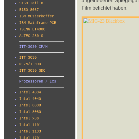
angetriebenen Spiegelgal
5150 Teil 8
Film belichtet haben.
5150 8087
IBM Musterkoffer
IBM Mainframe PCB
TSENG ET4000
ALTEC 250 S
ITT-3030 CP/M
ITT 3030
R-7M/1 HDD
ITT 3030 GDC
Prozessoren / ICs
Intel 4004
Intel 4040
Intel 8008
Intel 8080
Intel x86
Intel 1101
Intel 1103
Intel 1701