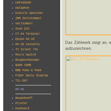
CDP18S030
Dataphon
Kienzle Speicher
IBM Zeitstempel
Varisymbol
Zuse Z23
CT-64 Terminal
Epson HX-20
Das Zählwerk zeigt an, w
HX-20 Cassette
aufzuzeichnen.
TI Silent 745
Micro Switch
Biegeschwinger
Q900 16MB
RBB Poke & Peek
Fiber Optic Display
TIL-507
HP-85
Neuankunft
Printer
Keyboard