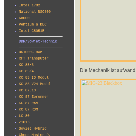
Intel 1702
National NSC800
68000
Pentium & DEC
Intel C8051E
DDR/Sowjet-Technik
U61000C RAM
RFT Transputer
KC 85/3
Die Mechanik ist aufwändig
KC 85/4
KC 85 IO Modul
KC 85 V24 Modul
KC 87.10
KC 87 Eprommer
KC 87 RAM
KC 87 ROM
LC 80
Z1013
Soviet Hybrid
Chess Master D.