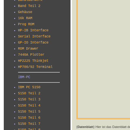
Bandlaufwerk
Band Teil 2
Gehäuse
16k RAM
Prog ROM
HP-IB Interface
Serial Interface
GP-IO Interface
ROM Drawer
7440A Plotter
HP2225 Thinkjet
HP700/92 Terminal
IBM-PC
IBM PC 5150
5150 Teil 2
5150 Teil 3
5150 Teil 4
5150 Teil 5
5150 Teil 6
5150 Teil 7
{
Datenblatt
} Hier ist das Datenblatt 