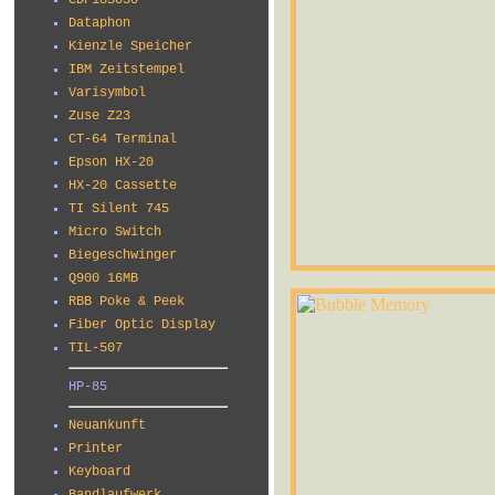
CDP18S030
Dataphon
Kienzle Speicher
IBM Zeitstempel
Varisymbol
Zuse Z23
CT-64 Terminal
Epson HX-20
HX-20 Cassette
TI Silent 745
Micro Switch
Biegeschwinger
Q900 16MB
RBB Poke & Peek
Fiber Optic Display
TIL-507
HP-85
Neuankunft
Printer
Keyboard