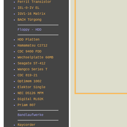
Ferrit Transistor
IEL-0-IV EL
IGV1-16 Matrix
BACH Türgong
Floppy - HDD
HDD Platten
Hamamatsu C2712
CDC 9400 FDD
Wechselplatte 66MB
Seagate ST-412
Wangco Series T
CDC 819-21
Optimem 1002
Elektor Single
NEC D5126 MFM
Digital RL02K
Priam 807
Bandlaufwerke
Raycorder