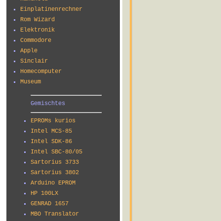
Einplatinenrechner
Rom Wizard
Elektronik
Commodore
Apple
Sinclair
Homecomputer
Museum
Gemischtes
EPROMs kurios
Intel MCS-85
Intel SDK-86
Intel SBC-80/05
Sartorius 3733
Sartorius 3802
Arduino EPROM
HP 100LX
GENRAD 1657
MBO Translator