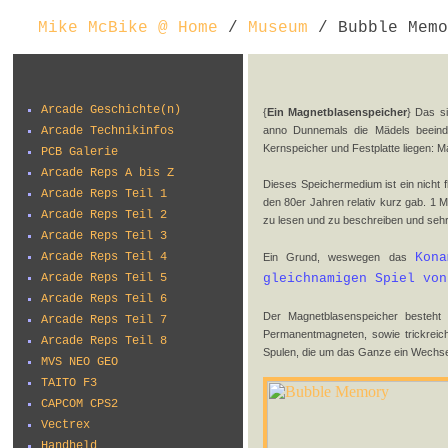
Mike McBike @ Home
/
Museum
/ Bubble Memo
Arcade Geschichte(n)
{
Ein Magnetblasenspeicher
} Das s
Arcade Technikinfos
anno Dunnemals die Mädels beeindr
Kernspeicher und Festplatte liegen: 
PCB Galerie
Arcade Reps A bis Z
Dieses Speichermedium ist ein nicht fl
Arcade Reps Teil 1
den 80er Jahren relativ kurz gab. 1 M
Arcade Reps Teil 2
zu lesen und zu beschreiben und sehr
Arcade Reps Teil 3
Arcade Reps Teil 4
Kon
Ein Grund, weswegen das
Arcade Reps Teil 5
gleichnamigen Spiel von
Arcade Reps Teil 6
Der Magnetblasenspeicher besteht 
Arcade Reps Teil 7
Permanentmagneten, sowie trickreiche
Arcade Reps Teil 8
Spulen, die um das Ganze ein Wechsel
MVS NEO GEO
TAITO F3
CAPCOM CPS2
Vectrex
Handheld