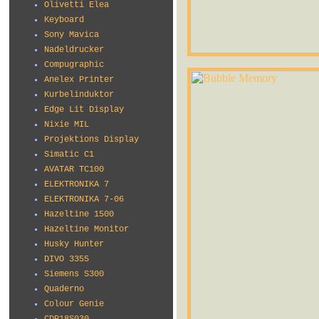
Olivetti Elea
Keyboard
Sony Mavica
Nadeldrucker
Compugraphic
Anelex Printer
Kurbelinduktor
Edge Lit Display
Nixie MIL
Projektions Display
Simatic C1
AVATAR TC100
ELEKTRONIKA 7
ELEKTRONIKA 7-06
Hazeltine 1500
Hazeltine Monitor
Husky Hunter
DIVO 3355
Siemens S300
Quaderno
Colour Genie