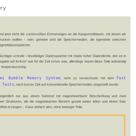
ry
ind jetzt nicht die zuckersüßen Erinnerungen an die Kaugummiblasen, mit denen wir
ucken wollten - nein: gemeint sind die Speichermedien, die irgendwie zwischen
Magnetblasenspeicher.
üchtiger schreib- / lesefähiger Datenspeicher mit relativ hoher Datendichte, den es in
egabit auf 4x4cm² war für die Zeit schon was, allerdings waren diese Teile aufwändig
 temperaturzickig.
ami Bubble Memory System
fast
, nicht zu verwechseln mit dem
 Taito
, nach kurzer Zeit auf konventionelle Speichermedien umgestellt wurde.
eigentlich nur aus einem Substrat mit magnetisierbarer Beschichtung und zwei
n Strukturen, die die magnetisierten Bereich gezielt weiter leiten und einem Satz
feld erzeugen... Ganz einfach also, ohne bewegte Teile.