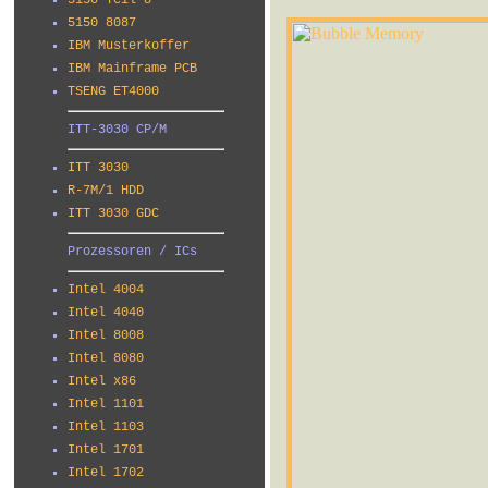
5150 Teil 8
5150 8087
IBM Musterkoffer
IBM Mainframe PCB
TSENG ET4000
ITT-3030 CP/M
ITT 3030
R-7M/1 HDD
ITT 3030 GDC
Prozessoren / ICs
Intel 4004
Intel 4040
Intel 8008
Intel 8080
Intel x86
Intel 1101
Intel 1103
Intel 1701
Intel 1702