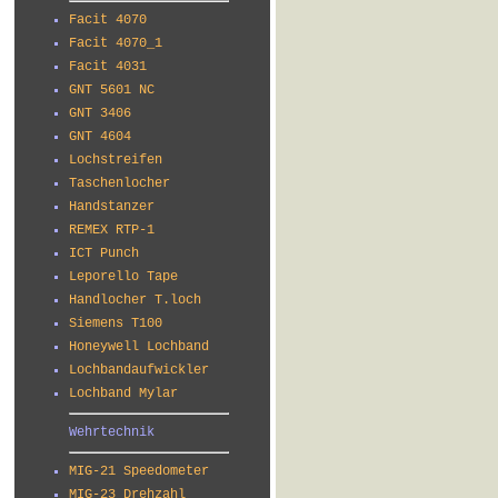
Facit 4070
Facit 4070_1
Facit 4031
GNT 5601 NC
GNT 3406
GNT 4604
Lochstreifen
Taschenlocher
Handstanzer
REMEX RTP-1
ICT Punch
Leporello Tape
Handlocher T.loch
Siemens T100
Honeywell Lochband
Lochbandaufwickler
Lochband Mylar
Wehrtechnik
MIG-21 Speedometer
MIG-23 Drehzahl