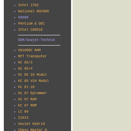
Intel 1702
National NSC800
68000
Pentium & DEC
Intel C8051E
DDR/Sowjet-Technik
U61000C RAM
RFT Transputer
KC 85/3
KC 85/4
KC 85 IO Modul
KC 85 V24 Modul
KC 87.10
KC 87 Eprommer
KC 87 RAM
KC 87 ROM
LC 80
Z1013
Soviet Hybrid
Chess Master D.