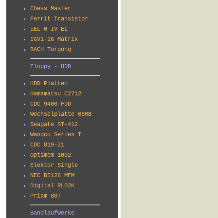
Chess Master
Ferrit Transistor
IEL-0-IV EL
IGV1-16 Matrix
BACH Türgong
Floppy - HDD
HDD Platten
Hamamatsu C2712
CDC 9400 FDD
Wechselplatte 66MB
Seagate ST-412
Wangco Series T
CDC 819-21
Optimem 1002
Elektor Single
NEC D5126 MFM
Digital RL02K
Priam 807
Bandlaufwerke