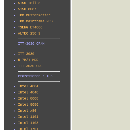
5150 Teil 8
5150 8087
IBM Musterkoffer
IBM Mainframe PCB
TSENG ET4000
ALTEC 250 S
ITT-3030 CP/M
ITT 3030
R-7M/1 HDD
ITT 3030 GDC
Prozessoren / ICs
Intel 4004
Intel 4040
Intel 8008
Intel 8080
Intel x86
Intel 1101
Intel 1103
Intel 1701