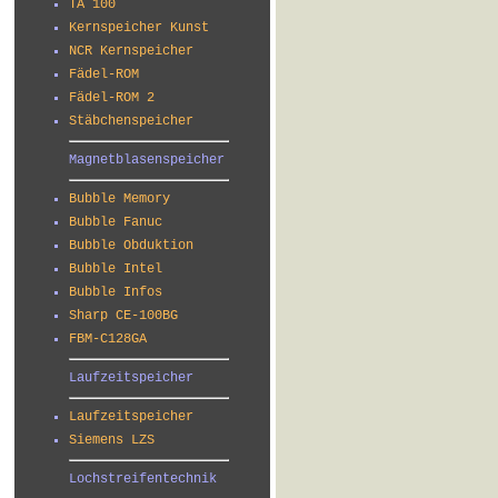
TA 100
Kernspeicher Kunst
NCR Kernspeicher
Fädel-ROM
Fädel-ROM 2
Stäbchenspeicher
Magnetblasenspeicher
Bubble Memory
Bubble Fanuc
Bubble Obduktion
Bubble Intel
Bubble Infos
Sharp CE-100BG
FBM-C128GA
Laufzeitspeicher
Laufzeitspeicher
Siemens LZS
Lochstreifentechnik