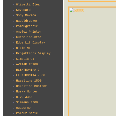
Olivetti Elea
Keyboard
Sony Mavica
Nadeldrucker
Compugraphic
Anelex Printer
Kurbelinduktor
Edge Lit Display
Nixie MIL
Projektions Display
Simatic C1
AVATAR TC100
ELEKTRONIKA 7
ELEKTRONIKA 7-06
Hazeltine 1500
Hazeltine Monitor
Husky Hunter
DIVO 3355
Siemens S300
Quaderno
Colour Genie