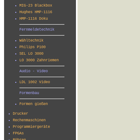
MIG-23 Blackbox
Hughes HMP-1116
HMP-1116 Doku
Fernmeldetechnik
Wähltechnik
Philips P100
SEL LO 3000
LO 3000 Zahnriemen
Audio - Video
LDL 1002 Video
Formenbau
Formen gießen
Drucker
Rechenmaschinen
Programmiergeräte
FPGAs
Röhren