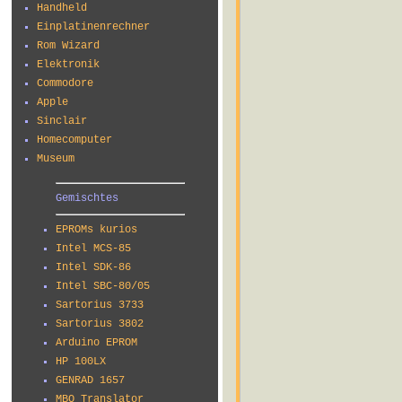
Handheld
Einplatinenrechner
Rom Wizard
Elektronik
Commodore
Apple
Sinclair
Homecomputer
Museum
Gemischtes
EPROMs kurios
Intel MCS-85
Intel SDK-86
Intel SBC-80/05
Sartorius 3733
Sartorius 3802
Arduino EPROM
HP 100LX
GENRAD 1657
MBO Translator