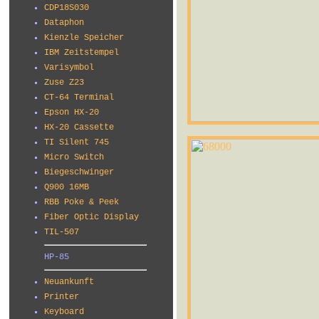
CDP18S030
Dataphon
Kienzle Speicher
IBM Zeitstempel
Varisymbol
Zuse Z23
CT-64 Terminal
Epson HX-20
HX-20 Cassette
TI Silent 745
Micro Switch
Biegeschwinger
Q900 16MB
RBB Poke & Peek
Fiber Optic Display
TIL-507
HP-85
Neuankunft
Printer
Keyboard