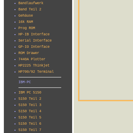
Bandlaufwerk
Band Teil 2
Gehäuse
16k RAM
Prog ROM
HP-IB Interface
Serial Interface
GP-IO Interface
ROM Drawer
7440A Plotter
HP2225 Thinkjet
HP700/92 Terminal
IBM-PC
IBM PC 5150
5150 Teil 2
5150 Teil 3
5150 Teil 4
5150 Teil 5
5150 Teil 6
5150 Teil 7