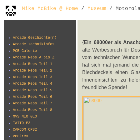
Mike McBike @ Home
/
Museum
/ Motorola
Arcade Geschichte(n)
{
Ein 68000er als Ansc
Arcade Technikinfos
alte Werbespruch für Dos
PCB Galerie
vom technischen Wunderw
Arcade Reps A bis Z
Arcade Reps Teil 1
hat sich mal jemand die
Arcade Reps Teil 2
Blechdeckels einen Gla
Arcade Reps Teil 3
Inneneinsichten zu lief
Arcade Reps Teil 4
freundliche Spende!
Arcade Reps Teil 5
Arcade Reps Teil 6
Arcade Reps Teil 7
Arcade Reps Teil 8
MVS NEO GEO
TAITO F3
CAPCOM CPS2
Vectrex