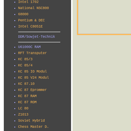
Intel 1702
National NSC800
68000
Pentium & DEC
Intel C8051E
DDR/Sowjet-Technik
U61000C RAM
RFT Transputer
KC 85/3
KC 85/4
KC 85 IO Modul
KC 85 V24 Modul
KC 87.10
KC 87 Eprommer
KC 87 RAM
KC 87 ROM
LC 80
Z1013
Soviet Hybrid
Chess Master D.