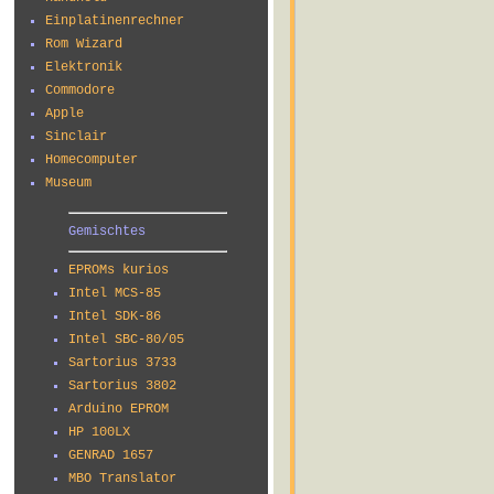
Einplatinenrechner
Rom Wizard
Elektronik
Commodore
Apple
Sinclair
Homecomputer
Museum
Gemischtes
EPROMs kurios
Intel MCS-85
Intel SDK-86
Intel SBC-80/05
Sartorius 3733
Sartorius 3802
Arduino EPROM
HP 100LX
GENRAD 1657
MBO Translator