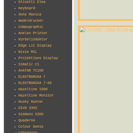
Olivetti Elea
Keyboard
Sony Mavica
Nadeldrucker
Compugraphic
Anelex Printer
Kurbelinduktor
Edge Lit Display
Nixie MIL
Projektions Display
Simatic C1
AVATAR TC100
ELEKTRONIKA 7
ELEKTRONIKA 7-06
Hazeltine 1500
Hazeltine Monitor
Husky Hunter
DIVO 3355
Siemens S300
Quaderno
Colour Genie