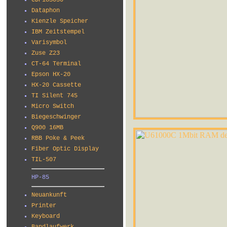
CDP18S030
Dataphon
Kienzle Speicher
IBM Zeitstempel
Varisymbol
Zuse Z23
CT-64 Terminal
Epson HX-20
HX-20 Cassette
TI Silent 745
Micro Switch
Biegeschwinger
Q900 16MB
RBB Poke & Peek
Fiber Optic Display
TIL-507
HP-85
Neuankunft
Printer
Keyboard