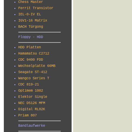
Chess Master
Ferrit Transistor
IEL-0-IV EL
IGV1-16 Matrix
BACH Türgong
Floppy - HDD
HDD Platten
Hamamatsu C2712
CDC 9400 FDD
Wechselplatte 66MB
Seagate ST-412
Wangco Series T
CDC 819-21
Optimem 1002
Elektor Single
NEC D5126 MFM
Digital RL02K
Priam 807
Bandlaufwerke