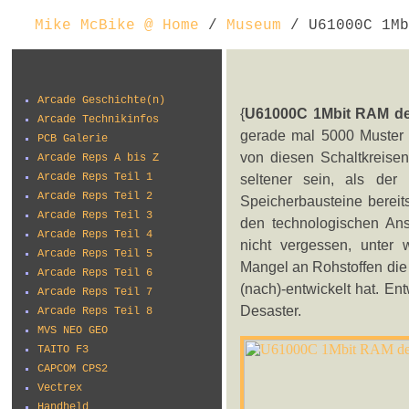
Mike McBike @ Home
/
Museum
/ U61000C 1Mb
Arcade Geschichte(n)
{
U61000C 1Mbit RAM d
Arcade Technikinfos
gerade mal 5000 Muster g
PCB Galerie
von diesen Schaltkreisen
Arcade Reps A bis Z
Arcade Reps Teil 1
seltener sein, als der
Arcade Reps Teil 2
Speicherbausteine bereits
Arcade Reps Teil 3
den technologischen Ans
Arcade Reps Teil 4
nicht vergessen, unter
Arcade Reps Teil 5
Mangel an Rohstoffen die 
Arcade Reps Teil 6
(nach)-entwickelt hat. En
Arcade Reps Teil 7
Desaster.
Arcade Reps Teil 8
MVS NEO GEO
TAITO F3
CAPCOM CPS2
Vectrex
Handheld