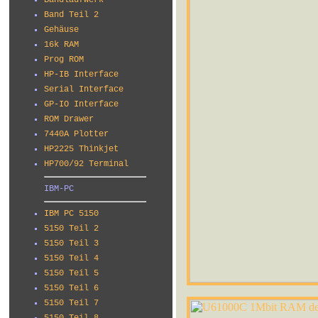
Bandlaufwerk
Band Teil 2
Gehäuse
16k RAM
Prog ROM
HP-IB Interface
Serial Interface
GP-IO Interface
ROM Drawer
7440A Plotter
HP2225 Thinkjet
HP700/92 Terminal
IBM-PC
IBM PC 5150
5150 Teil 2
5150 Teil 3
5150 Teil 4
5150 Teil 5
5150 Teil 6
5150 Teil 7