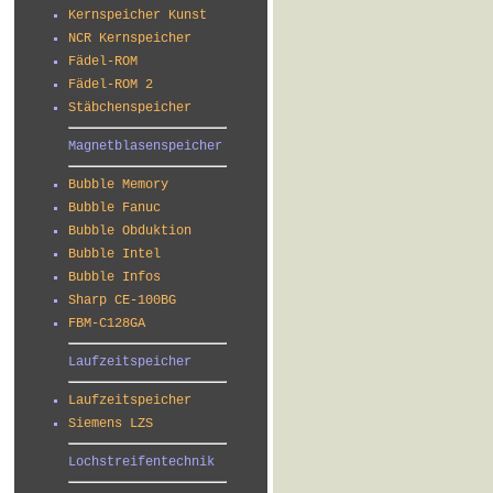
Kernspeicher Kunst
NCR Kernspeicher
Fädel-ROM
Fädel-ROM 2
Stäbchenspeicher
Magnetblasenspeicher
Bubble Memory
Bubble Fanuc
Bubble Obduktion
Bubble Intel
Bubble Infos
Sharp CE-100BG
FBM-C128GA
Laufzeitspeicher
Laufzeitspeicher
Siemens LZS
Lochstreifentechnik