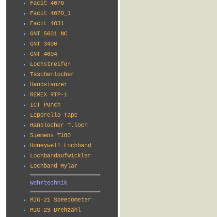
Facit 4070
Facit 4070_1
Facit 4031
GNT 5601 NC
GNT 3406
GNT 4604
Lochstreifen
Taschenlocher
Handstanzer
REMEX RTP-1
ICT Punch
Leporello Tape
Handlocher T.loch
Siemens T100
Honeywell Lochband
Lochbandaufwickler
Lochband Mylar
Wehrtechnik
MIG-21 Speedometer
MIG-23 Drehzahl