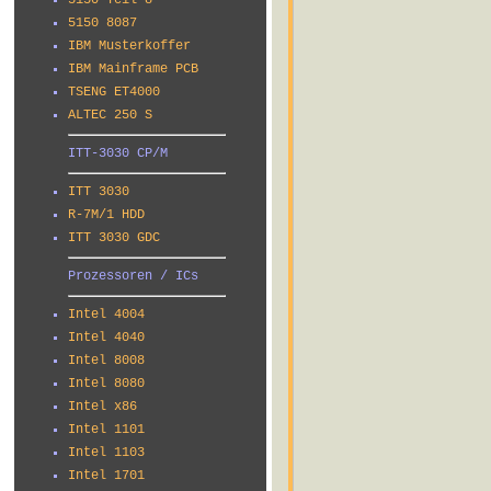
5150 Teil 8
5150 8087
IBM Musterkoffer
IBM Mainframe PCB
TSENG ET4000
ALTEC 250 S
ITT-3030 CP/M
ITT 3030
R-7M/1 HDD
ITT 3030 GDC
Prozessoren / ICs
Intel 4004
Intel 4040
Intel 8008
Intel 8080
Intel x86
Intel 1101
Intel 1103
Intel 1701